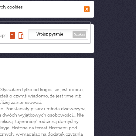
ych cookies
Szukaj
up:
Słyszałam tylko od kogoś, że jest dobra i,
żeli o czymś wiadomo, że jest inne niż
bliżej zainteresować.
. Podstarzały pisarz i młoda dziewczyna,
nie dwóch wyjątkowych osobowości... Nie
większą „tajemnicę" rodzinną domyślny
ryje. Historie na temat Hiszpanii pod
licznych, wymagając na dodatek czytania