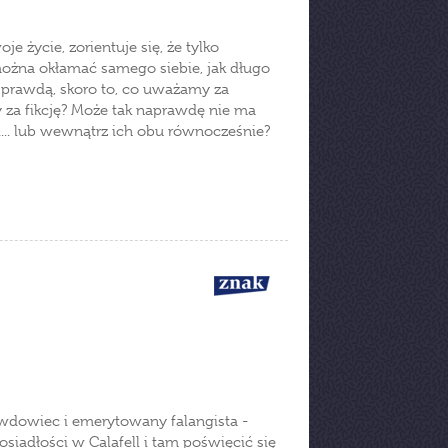
e życie, zorientuje się, że tylko
 można okłamać samego siebie, jak długo
t prawdą, skoro to, co uważamy za
 za fikcję? Może tak naprawdę nie ma
mi... lub wewnątrz ich obu równocześnie?
 wdowiec i emerytowany falangista -
siadłości w Calafell i tam poświęcić się