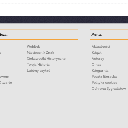
cza:
Menu:
Woblink
Aktualności
a
Miesięcznik Znak
Książki
Ciekawostki Historyczne
Autorzy
Twoja Historia
O nas
Lubimy czytać
Księgarnia
łowem
Poczta literacka
Otwarte
Polityka cookies
Ochrona Sygnalistow