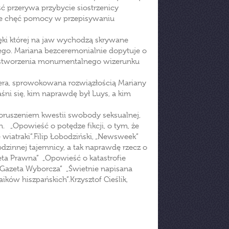
 przerywa przybycie siostrzenicy
je chęć pomocy w przepisywaniu
ięki której na jaw wychodzą skrywane
ego. Mariana bezceremonialnie dopytuje o
o stworzenia monumentalnego wizerunku
fera, sprowokowana rozwiązłością Mariany
śni się, kim naprawdę był Luys, a kim
oruszeniem kwestii swobody seksualnej,
. „Opowieść o potędze fikcji, o tym, że
 wiatraki”.Filip Łobodziński, „Newsweek”
dzinnej tajemnicy, a tak naprawdę rzecz o
zeta Prawna” „Opowieść o katastrofie
„Gazeta Wyborcza” „Świetnie napisana
ków hiszpańskich”.Krzysztof Cieślik,