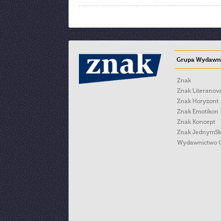
Grupa Wydawni
Znak
Znak Literanov
Znak Horyzont
Znak Emotikon
Znak Koncept
Znak JednymS
Wydawnictwo 