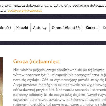
ej chwili możesz dokonać zmiany ustawień przeglądarki dotycząc
esz w
polityce prywatności
.
alności
Książki
Autorzy
O nas
/
About Us
Kariera
K
Groza (nie)pamięci
Nie miałam pojęcia, czego spodziewać się po tej książce. 
wbrew pozorom tytułu, niespecjalnie pornograficzna. A je
nam się wydaje... Cóż, to wystarczający powód, żeby się 
Akcja powieści Marségo to tak naprawdę nic wyjątkowego
córka dawnej przyjaciółki. Nadmorska sceneria i zderze
zaskoczy odbiorcy to, do czego tutaj dojdzie. Nawet naj
czytelnik (albo nawet uważny widz telenowel) szybko odk
reżimem frankistów też pewnie zainteresują jedynie nie