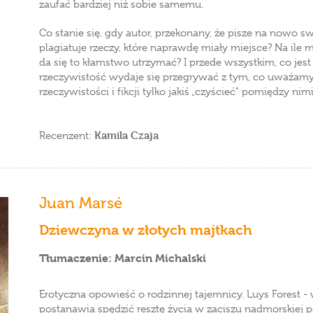
zaufać bardziej niż sobie samemu.
Co stanie się, gdy autor, przekonany, że pisze na nowo swoj
plagiatuje rzeczy, które naprawdę miały miejsce? Na ile
da się to kłamstwo utrzymać? I przede wszystkim, co jes
rzeczywistość wydaje się przegrywać z tym, co uważamy
rzeczywistości i fikcji tylko jakiś „czyścieć" pomiędzy ni
Kamila Czaja
Recenzent:
Juan Marsé
Dziewczyna w złotych majtkach
Tłumaczenie: Marcin Michalski
Erotyczna opowieść o rodzinnej tajemnicy. Luys Forest -
postanawia spędzić resztę życia w zaciszu nadmorskiej po