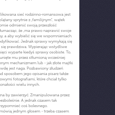
plikowana sieć rodzinno-romansowa jest
lątany sprytnie z „familijnym", wątek
omie odmienić swoją przeszłość
 tłumacząc, że „ma prawo naprawić swoje
any, a aby wybielić się we wspomnieniach
odyfikować. Jednak sprawy wymykają się
e się prawdziwa. Wypierając wstydliwe
ęci wyparte kiedyś sprawy osobiste. To,
dsunięte mu przez stłumioną wcześniej
onnym mechanizmem lub - jak złote majtki
awdę jest naga. Pozbawiony złudzeń
nad sposobem jego opisania pisarz także
owymi fotografiami, które chciał tylko
onałości wielu innych.
ożna by zawierzyć. Zmanipulowana przez
bezboleśnie. A jednak czasem tak
przypomnieć coś bolesnego.
 mówią jednym głosem - trzeba czasem