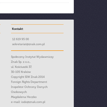
Kontakt:
12 619 95 00
sekretariat@znak.com.pl
Społeczny Instytut Wydawniczy
Znak Sp. z o.o.,
ul. Kościuszki 37,
30-105 Kraków
Copyright SIW Znak 2014
Foreign Rights Department
Inspektor Ochrony Danych
Osobowych
Magdalena Heczko
e-mail:
iodo@znak.com.pl