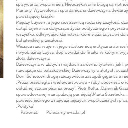
spisywaniu wspomnień. Nieoczekiwanie błogą samotność
Mariany. Wyzwolona i spontaniczna dziewczyna deklaru
powstającej książki.
Między Luysem a jego siostrzenicą rodzi się zażyłość, dz
dotąd tajemnice dotyczące życia politycznego i prywatn
wszystko, odkrywając kłamstwa, które służą Luysowi d
bohaterskiej przeszłości.
Wisząca nad wujem i jego siostrzenicą erotyczna atmos
i wyobraźnią Luysa, doprowadzi do finału, w którym wyja
złota dziewczyna.
Dziewczyna w złotych majtkach zarówno tytułem, jak i p
nawiązuje do balzakowskiej Dziewczyny o złotych oczach
Don Kichotowi drogę rzeczywiście zastąpili giganci, a nie
„Proza przebiegła i wielowarstwowa - niby opowieść o ro
obłudnej sztuce pisania prozy”. Piotr Kofta, „Dziennik Ga
spowodowanej manipulacją pamięcią”.Marta Strzelecka, 
powieść jednego z najważniejszych współczesnych prozai
„Polityka”
Patronat: Polecamy e-radar.pl