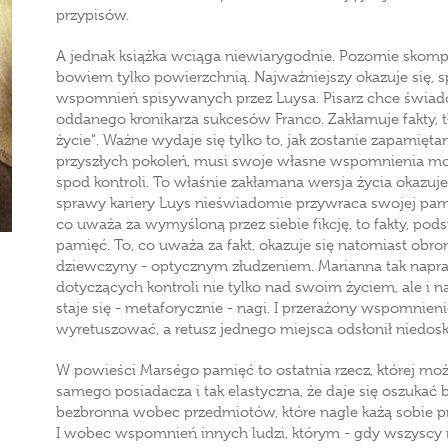
przypisów.
A jednak książka wciąga niewiarygodnie. Pozornie skom
bowiem tylko powierzchnią. Najważniejszy okazuje się, sp
wspomnień spisywanych przez Luysa. Pisarz chce świad
oddanego kronikarza sukcesów Franco. Zakłamuje fakty,
życie". Ważne wydaje się tylko to, jak zostanie zapamięt
przyszłych pokoleń, musi swoje własne wspomnienia m
spod kontroli. To właśnie zakłamana wersja życia okazuj
sprawy kariery Luys nieświadomie przywraca swojej pami
co uważa za wymyśloną przez siebie fikcję, to fakty, po
pamięć. To, co uważa za fakt, okazuje się natomiast obr
dziewczyny - optycznym złudzeniem. Marianna tak napr
dotyczących kontroli nie tylko nad swoim życiem, ale i 
staje się - metaforycznie - nagi. I przerażony wspomnieni
wyretuszować, a retusz jednego miejsca odsłonił niedosk
W powieści Marségo pamięć to ostatnia rzecz, której m
samego posiadacza i tak elastyczna, że daje się oszukać 
bezbronna wobec przedmiotów, które nagle każą sobie 
I wobec wspomnień innych ludzi, którym - gdy wszyscy