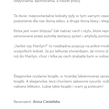
odżywiania, zachowania, a nawet pracy.
Te dwie, niepowtarzalne kobiety żyły w tym samym czasie
pozostanie dla nas ikoną seksu, a druga ikoną klasy i eleg
Która jest wam bliższa? Jak nabrać cech i stylu, które
serwowane przez autorkę zestawy pytań i artykuły poró
„Jackie czy Marilyn?" to niezbędna pozycja na półce mod
wszystkich kobiet. Ja po lekturze stwierdzam, że mimo iż 
niż do Marilyn, choć i kilka jej cech znalazła bym w sobie:
Eleganckie wydanie książki, w twardej lakierowanej opraw
książki. A eleganckie, lecz chwilami zabawne rysunki, wzb
nabiera lekkości. Lubię takie książki i wam ją polecam!
Anna Ciesielska
Recenzent: