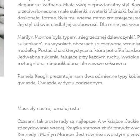
elegancka i zadbana. Miała swój niepowtarzalny styl. Każd
przeciwsłoneczne, małe sukienki, sweterki bliźniaki, bale
doskonałej formie. Była mu wierna mimo zmieniającej się
Jej styl odzwierciedlał jej osobowość. Dla mnie jest wzore
Marilyn Monroe była typem „niegrzecznej dziewczynki". 
sukienkach", na wysokich obcasach i z czerwoną szminką n
modelką. Postać charakterystyczna, która potrafiła bardz
Jedwabne sukienki, falujące przy każdym ruchu, wysokie o
roztargniona, niepoukładana, ale zawsze seksowna.
Pamela Keogh prezentuje nam dwa odmienne typy kobiec
gwiazdą. Gwiazdą w życiu codziennym.
Masz zły nastrój, umaluj usta !
Czasami tak proste rady są najlepsze. A w książce „Jackie 
zdecydowanie więcej. Książka stanowi zbiór prawdziwych
Kennedy i Marilyn Monroe. Jest również swoistym przew