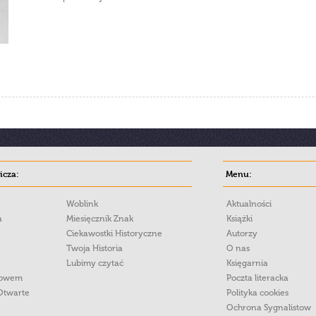
cza:
Menu:
Woblink
Aktualności
a
Miesięcznik Znak
Książki
Ciekawostki Historyczne
Autorzy
Twoja Historia
O nas
Lubimy czytać
Księgarnia
łowem
Poczta literacka
Otwarte
Polityka cookies
Ochrona Sygnalistow