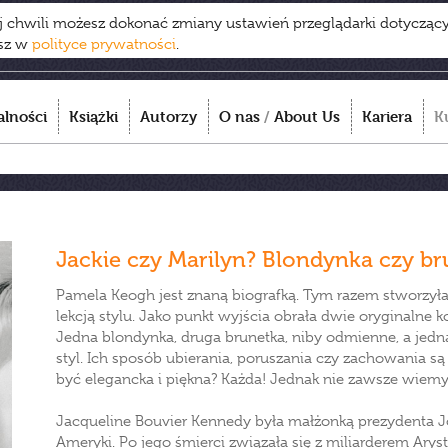
ej chwili możesz dokonać zmiany ustawień przeglądarki dotycząc
esz w
polityce prywatności
.
alności
Książki
Autorzy
O nas
/
About Us
Kariera
K
Jackie czy Marilyn? Blondynka czy br
Pamela Keogh jest znaną biografką. Tym razem stworzyła k
lekcją stylu. Jako punkt wyjścia obrała dwie oryginalne 
Jedna blondynka, druga brunetka, niby odmienne, a jedn
styl. Ich sposób ubierania, poruszania czy zachowania są a
być elegancka i piękna? Każda! Jednak nie zawsze wiemy j
Jacqueline Bouvier Kennedy była małżonką prezydenta 
Ameryki. Po jego śmierci związała się z miliarderem Ary