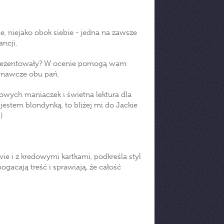
, niejako obok siebie - jedna na zawsze
ancji.
 reprezentowały? W ocenie pomogą wam
wnawcze obu pań.
owych maniaczek i świetna lektura dla
jestem blondynką, to bliżej mi do Jackie
)
ie i z kredowymi kartkami, podkreśla styl
ogacają treść i sprawiają, że całość