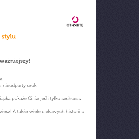
 stylu
jważniejszy!
a.
, nieodparty urok.
żka pokaże Ci, że jeśli tylko zechcesz,
iesz! A także wiele ciekawych historii z