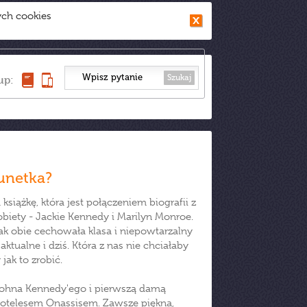
ych cookies
Szukaj
up:
unetka?
siążkę, która jest połączeniem biografii z
kobiety - Jackie Kennedy i Marilyn Monroe.
ak obie cechowała klasa i niepowtarzalny
ktualne i dziś. Która z nas nie chciałaby
ak to zrobić.
Johna Kennedy'ego i pierwszą damą
stotelesem Onassisem. Zawsze piękna,