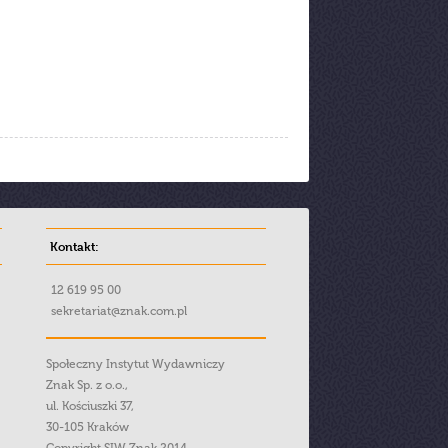
Kontakt:
12 619 95 00
sekretariat@znak.com.pl
Społeczny Instytut Wydawniczy
Znak Sp. z o.o.,
ul. Kościuszki 37,
30-105 Kraków