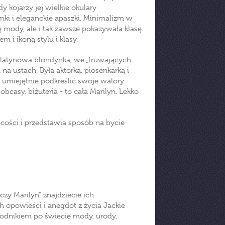
y kojarzy jej wielkie okulary
rinki i eleganckie apaszki. Minimalizm w
 mody, ale i tak zawsze pokazywała klasę.
m i ikoną stylu i klasy.
Platynowa blondynka, we „fruwających
a ustach. Była aktorką, piosenkarką i
o umiejętnie podkreślić swoje walory.
bcasy, biżuteria - to cała Marilyn. Lekko
ości i przedstawia sposób na bycie
czy Marilyn" znajdziecie ich
 opowieści i anegdot z życia Jackie
odnikiem po świecie mody, urody,