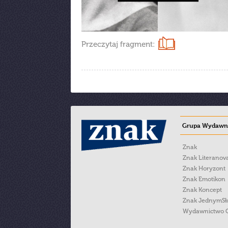
Przeczytaj fragment:
Grupa Wydawni
Znak
Znak Literanov
Znak Horyzont
Znak Emotikon
Znak Koncept
Znak JednymS
Wydawnictwo 