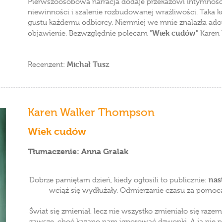
Pierwszoosobowa narracja dodaje przekazowi intymności
niewinności i szalenie rozbudowanej wrażliwości. Taka 
gustu każdemu odbiorcy. Niemniej we mnie znalazła ador
Wiek cudów
objawienie. Bezwzględnie polecam "
" Karen
Michał Tusz
Recenzent:
Karen Walker Thompson
Wiek cudów
Tłumaczenie: Anna Gralak
nas
Dobrze pamiętam dzień, kiedy ogłosili to publicznie:
wciąż się wydłużały. Odmierzanie czasu za pomocą 
Świat się zmieniał, lecz nie wszystko zmieniało się razem
zawsze, choć kazano nam ignorować dzwonki. A ja nie p