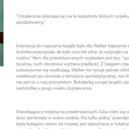
"Ostatecznie zdarzają się nie te katastrofy, których oczeku
spodziewamy."
Inspiracją do napisania książki było dla Walker trzęsieni
Autorka przeczytała, że było ono tak silne, iż wpłynęło n
cudów" tłem dla przedstawianych wydarzeń jest tzw. "s
zwalnia, ruch obrotowy wytraca prędkość. Z biegiem czasu
sukcesywnie się wydłużają. Walker nie rysuje jednak obfi
oczekiwać po utworze o tematyce apokaliptycznej, nie sk
nie jest to u niej priorytetem. Bohaterką swojej książki 
nastolatkę u progu wieku dojrzewania.
Mieszkająca z rodziną na przedmieściach Julia różni się
dość zamknięta w sobie osóbka. Ma tylko jedną "prawdziw
żarty kolegów, stroni od imprez, jest zakochana w lokaln