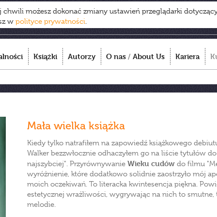
ej chwili możesz dokonać zmiany ustawień przeglądarki dotycząc
esz w
polityce prywatności
.
alności
Książki
Autorzy
O nas
/
About Us
Kariera
K
Mała wielka książka
Kiedy tylko natrafiłem na zapowiedź książkowego debiu
Walker bezzwłocznie odhaczyłem go na liście tytułów do p
Wieku cudów
najszybciej". Przyrównywanie
do filmu "Me
wyróżnienie, które dodatkowo solidnie zaostrzyło mój ape
moich oczekiwań. To literacka kwintesencja piękna. Powi
estetycznej wrażliwości, wygrywając na nich to smutne, 
melodie.