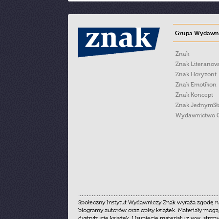
Grupa Wydawni
Znak
Znak Literanov
Znak Horyzont
Znak Emotikon
Znak Koncept
Znak JednymS
Wydawnictwo 
Społeczny Instytut Wydawniczy Znak wyraża zgodę na
biogramy autorów oraz opisy książek. Materiały mogą
dystrybucję książek. Usunięcie materiału z ww. stron