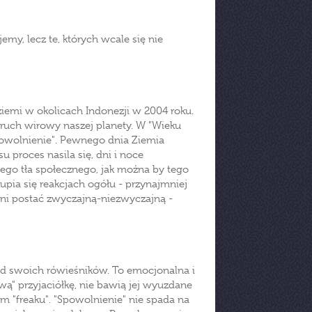
jemy, lecz te, których wcale się nie
e ziemi w okolicach Indonezji w 2004 roku.
a ruch wirowy naszej planety. W "Wieku
powolnienie". Pewnego dnia Ziemia
 proces nasila się, dni i noce
tego tła społecznego, jak można by tego
upia się reakcjach ogółu - przynajmniej
czyni postać zwyczajną-niezwyczajną -
 od swoich rówieśników. To emocjonalna i
ą" przyjaciółkę, nie bawią jej wyuzdane
ym "freaku". "Spowolnienie" nie spada na