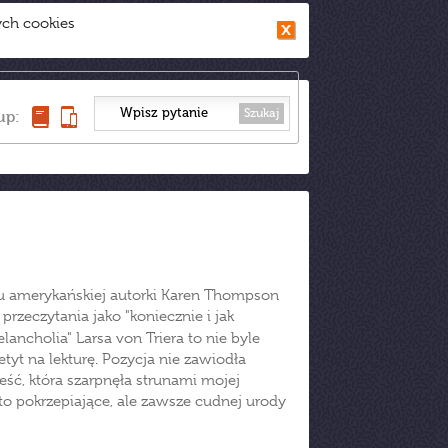
ych cookies
Szukaj
up:
tu amerykańskiej autorki Karen Thompson
rzeczytania jako "koniecznie i jak
lancholia" Larsa von Triera to nie byle
tyt na lekturę. Pozycja nie zawiodła
eść, która szarpnęła strunami mojej
to pokrzepiające, ale zawsze cudnej urody