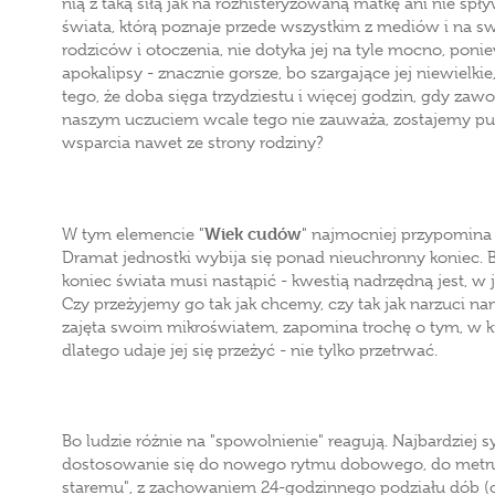
nią z taką siłą jak na rozhisteryzowaną matkę ani nie sp
świata, którą poznaje przede wszystkim z mediów i na s
rodziców i otoczenia, nie dotyka jej na tyle mocno, po
apokalipsy - znacznie gorsze, bo szargające jej niewielki
tego, że doba sięga trzydziestu i więcej godzin, gdy zaw
naszym uczuciem wcale tego nie zauważa, zostajemy pub
wsparcia nawet ze strony rodziny?
Wiek cudów
W tym elemencie "
" najmocniej przypomina
Dramat jednostki wybija się ponad nieuchronny koniec. Bo 
koniec świata musi nastąpić - kwestią nadrzędną jest, w
Czy przeżyjemy go tak jak chcemy, czy tak jak narzuci na
zajęta swoim mikroświatem, zapomina trochę o tym, w k
dlatego udaje jej się przeżyć - nie tylko przetrwać.
Bo ludzie różnie na "spowolnienie" reagują. Najbardziej
dostosowanie się do nowego rytmu dobowego, do metrum
staremu", z zachowaniem 24-godzinnego podziału dób (c