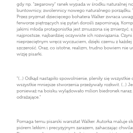
gdy np. "zegarowy" ranek wypada w środku naturalnej nocy
buntownicy, zwolennicy nowego naturalnego porządku. W
Przez pryzmat dziecięcego bohatera Walker zwraca uwag
ferworze piętrzących się pytań dorośli zapominają. Komp
jakimi młoda protagonistka jest zmuszona się zmierzyć, s
najprostsze, najbardziej oczywiste ich rozwiązania. Czyni 
nieprzeciętnym wręcz wyczuciem, dzięki czemu z każdej 
szczerość. Oraz, co istotne, realizm, trudno bowiem nie
wizję pisarki.
"(...) Odkąd nastąpiło spowolnienie, pleniły się wszystki
wszystkie mniejsze stworzenia przeżywały rozkwit. (...) J
ponieważ na boisku wylądowało milion biedronek naraz.
odrażające."
Pomaga temu pisarski warsztat Walker. Autorka maluje sło
piórem lekkim i precyzyjnym zarazem, zahaczając chwila