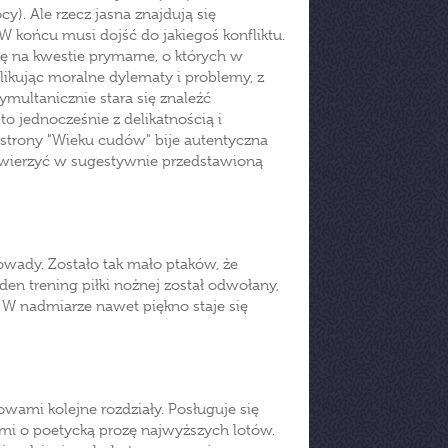
). Ale rzecz jasna znajdują się
 końcu musi dojść do jakiegoś konfliktu.
ę na kwestie prymarne, o których w
likując moralne dylematy i problemy, z
ymultanicznie stara się znaleźć
to jednocześnie z delikatnością i
strony "Wieku cudów" bije autentyczna
 uwierzyć w sugestywnie przedstawioną
e owady. Zostało tak mało ptaków, że
eden trening piłki nożnej został odwołany,
 W nadmiarze nawet piękno staje się
wami kolejne rozdziały. Posługuje się
mi o poetycką prozę najwyższych lotów.