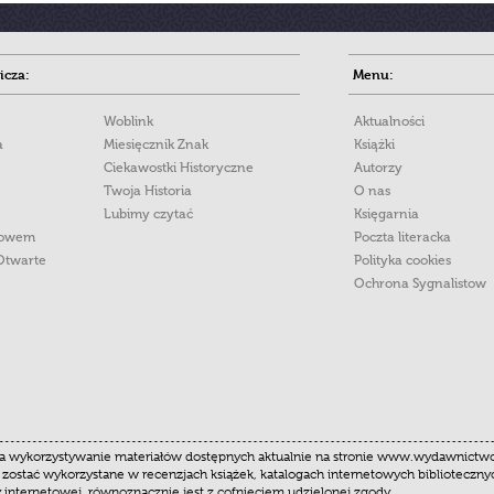
cza:
Menu:
Woblink
Aktualności
a
Miesięcznik Znak
Książki
Ciekawostki Historyczne
Autorzy
Twoja Historia
O nas
Lubimy czytać
Księgarnia
łowem
Poczta literacka
Otwarte
Polityka cookies
Ochrona Sygnalistow
 wykorzystywanie materiałów dostępnych aktualnie na stronie www.wydawnictwoznak
 zostać wykorzystane w recenzjach książek, katalogach internetowych biblioteczn
y internetowej, równoznacznie jest z cofnięciem udzielonej zgody.