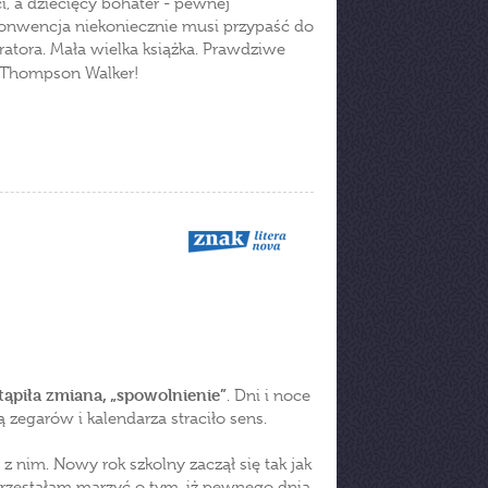
, a dziecięcy bohater - pewnej
konwencja niekoniecznie musi przypaść do
atora. Mała wielka książka. Prawdziwe
 Thompson Walker!
tąpiła zmiana, „spowolnienie”
. Dni i noce
zegarów i kalendarza straciło sens.
 z nim. Nowy rok szkolny zaczął się tak jak
rzestałam marzyć o tym, iż pewnego dnia