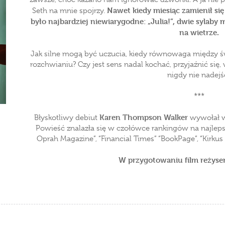
Nawet kiedy miesiąc zamienił si
Seth na mnie spojrzy.
było najbardziej niewiarygodne: „Julia!”, dwie sylaby
na wietrze.
Jak silne mogą być uczucia, kiedy równowaga między 
rozchwianiu? Czy jest sens nadal kochać, przyjaźnić się
nigdy nie nadejś
***
Karen Thompson Walker
Błyskotliwy debiut
wywołał wi
Powieść znalazła się w czołówce rankingów na najleps
Oprah Magazine”, “Financial Times” “BookPage”, “Kirkus R
W przygotowaniu film reżyser