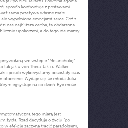
ływa jak po ojcu-lekarzu. Powolna agonia
wój sposób konfrontuje z postawami
nieważ sama przeżywa własne małe
e, ale wypełnione emocjami serce. Cóż z
odzi nas najbliższa osoba, ta obdarzona
licznie upokorzeni, a do tego nie mamy
 przywołaną we wstępie "Melancholię".
tak jak u von Triera, tak i u Walker
 jaki sposób wykorzystamy pozostały czas.
m otoczenie. Wydaje się, że młoda Julia,
tórym egzystuje na co dzień. Być może
 symptomatyczną tego miarą jest
 życia. Rząd decyduje o życiu "po
o w efekcie zaczyna trącić paradoksem,