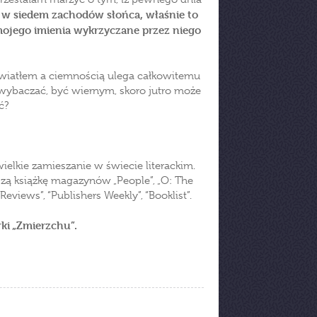
ę w siedem zachodów słońca, właśnie to
 mojego imienia wykrzyczane przez niego
światłem a ciemnością ulega całkowitemu
, wybaczać, być wiernym, skoro jutro może
ć?
elkie zamieszanie w świecie literackim.
zą książkę magazynów „People”, „O: The
eviews”, “Publishers Weekly”, “Booklist”.
ki „Zmierzchu”.