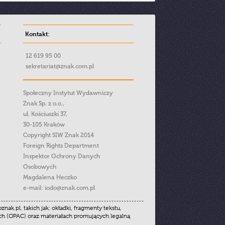
Kontakt:
12 619 95 00
sekretariat@znak.com.pl
Społeczny Instytut Wydawniczy
Znak Sp. z o.o.,
ul. Kościuszki 37,
30-105 Kraków
Copyright SIW Znak 2014
Foreign Rights Department
Inspektor Ochrony Danych
Osobowych
Magdalena Heczko
e-mail:
iodo@znak.com.pl
.pl, takich jak: okładki, fragmenty tekstu,
ych (OPAC) oraz materiałach promujących legalną