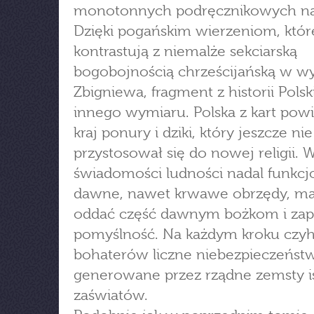
monotonnych podręcznikowych nar
Dzięki pogańskim wierzeniom, które
kontrastują z niemalże sekciarską
bogobojnością chrześcijańską w w
Zbigniewa, fragment z historii Polsk
innego wymiaru. Polska z kart powi
kraj ponury i dziki, który jeszcze nie
przystosował się do nowej religii. 
świadomości ludności nadal funkcj
dawne, nawet krwawe obrzędy, ma
oddać część dawnym bożkom i za
pomyślność. Na każdym kroku czyh
bohaterów liczne niebezpieczeńst
generowane przez rządne zemsty is
zaświatów.