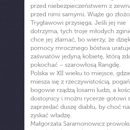
przed niebezpieczeństwem z zewną
przed nimi samymi. Wiąże go złoż
Trygławowi przysięga. Jeśli jej nie
dotrzyma, tych troje młodych zgini
chce jej złamać, bo wierzy, że dzięk
pomocy mrocznego bóstwa uratuje
zaświatów jedyną kobietę, którą zd
pokochać – szarowłosą Rangdę.
Polska w XII wieku to miejsce, gdz
miesza się z rzeczywistością, poga
bogowie rządzą losami ludzi, a kośc
dostojnicy i możni rycerze gotowi 
zaprzedać duszę diabłu, by choć na
zyskać władzę.
Małgorzata Saramonowicz prowoku