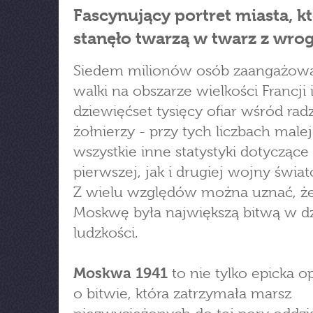
Fascynujący portret miasta, k
stanęło twarzą w twarz z wro
Siedem milionów osób zaangażow
walki na obszarze wielkości Francji
dziewięćset tysięcy ofiar wśród rad
żołnierzy - przy tych liczbach male
wszystkie inne statystyki dotycząc
pierwszej, jak i drugiej wojny świa
Z wielu względów można uznać, że
Moskwę była największą bitwą w d
ludzkości.
Moskwa 1941
to nie tylko epicka 
o bitwie, która zatrzymała marsz