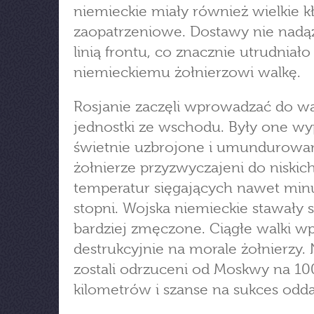
niemieckie miały również wielkie k
zaopatrzeniowe. Dostawy nie nadąż
linią frontu, co znacznie utrudniało
niemieckiemu żołnierzowi walkę.
Rosjanie zaczęli wprowadzać do w
jednostki ze wschodu. Były one wy
świetnie uzbrojone i umundurowan
żołnierze przyzwyczajeni do niskic
temperatur sięgających nawet min
stopni. Wojska niemieckie stawały s
bardziej zmęczone. Ciągłe walki w
destrukcyjnie na morale żołnierzy.
zostali odrzuceni od Moskwy na 1
kilometrów i szanse na sukces oddal