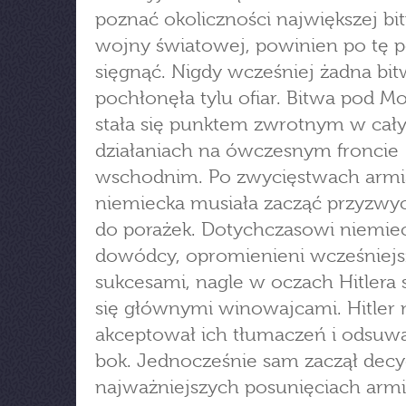
poznać okoliczności największej bit
wojny światowej, powinien po tę p
sięgnąć. Nigdy wcześniej żadna bit
pochłonęła tylu ofiar. Bitwa pod M
stała się punktem zwrotnym w cał
działaniach na ówczesnym froncie
wschodnim. Po zwycięstwach armi
niemiecka musiała zacząć przyzwyc
do porażek. Dotychczasowi niemie
dowódcy, opromienieni wcześniej
sukcesami, nagle w oczach Hitlera 
się głównymi winowajcami. Hitler 
akceptował ich tłumaczeń i odsuwa
bok. Jednocześnie sam zaczął dec
najważniejszych posunięciach armi