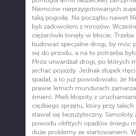
pomogła armii radzieckiej zatrzym
Niemców nieprzygotowanych zupe
taką pogodę. Na początku nawet 
byli zadowoleni z mrozów. Wcześni
ciężarówki tonęły w błocie. Trzeba
budować specjalne drogi, by móc 
się do przodu, a na to potrzeba był
Mróz utwardzał drogi, po których 
jechać pojazdy. Jednak słupek rtęci 
spadał, a to już powodowało, że 
prawie letnich mundurach zamarzal
śmierć. Mieli kłopoty z uruchamia
ciężkiego sprzętu, który przy takic
stawał się bezużyteczny. Samoloty 
powodu obfitych opadów śniegu m
duże problemy ze startowaniem. W