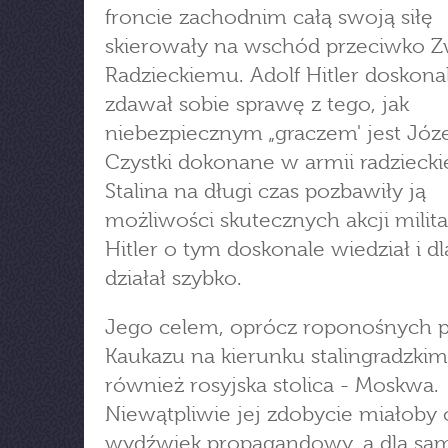
froncie zachodnim całą swoją siłę
skierowały na wschód przeciwko Z
Radzieckiemu. Adolf Hitler doskona
zdawał sobie sprawę z tego, jak
niebezpiecznym „graczem' jest Józef
Czystki dokonane w armii radziecki
Stalina na długi czas pozbawiły ją
możliwości skutecznych akcji milit
Hitler o tym doskonale wiedział i d
działał szybko.
Jego celem, oprócz roponośnych p
Kaukazu na kierunku stalingradzkim
również rosyjska stolica - Moskwa.
Niewątpliwie jej zdobycie miałoby 
wydźwięk propagandowy, a dla sa