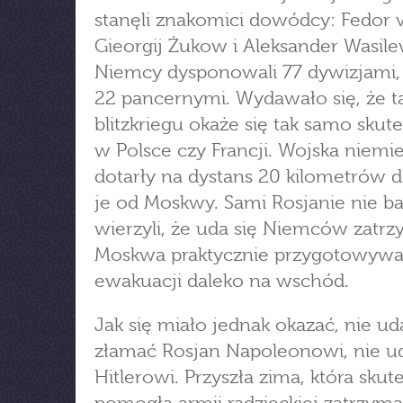
stanęli znakomici dowódcy: Fedor 
Gieorgij Żukow i Aleksander Wasile
Niemcy dysponowali 77 dywizjami
22 pancernymi. Wydawało się, że t
blitzkriegu okaże się tak samo skute
w Polsce czy Francji. Wojska niemi
dotarły na dystans 20 kilometrów d
je od Moskwy. Sami Rosjanie nie b
wierzyli, że uda się Niemców zatrz
Moskwa praktycznie przygotowywał
ewakuacji daleko na wschód.
Jak się miało jednak okazać, nie ud
złamać Rosjan Napoleonowi, nie uda
Hitlerowi. Przyszła zima, która skut