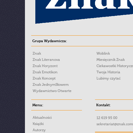
Grupa Wydawnicza:
Znak
Woblink
Znak Literanova
Miesięcznik Znak
Znak Horyzont
Ciekawostki Historyc
Znak Emotikon
Twoja Historia
Znak Koncept
Lubimy czytać
Znak JednymSłowem
Wydawnictwo Otwarte
Menu:
Kontakt:
Aktualności
12 619 95 00
Książki
sekretariat@znak.com
Autorzy