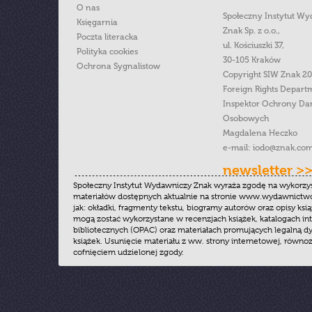
O nas
Społeczny Instytut W
Księgarnia
Znak Sp. z o.o.,
Poczta literacka
ul. Kościuszki 37,
Polityka cookies
30-105 Kraków
Ochrona Sygnalistow
Copyright SIW Znak 2
Foreign Rights Depart
Inspektor Ochrony Da
Osobowych
Magdalena Heczko
e-mail:
iodo@znak.com
newsletter >
Społeczny Instytut Wydawniczy Znak wyraża zgodę na wykorzy
materiałów dostępnych aktualnie na stronie www.wydawnictwoz
jak: okładki, fragmenty tekstu, biogramy autorów oraz opisy ksią
mogą zostać wykorzystane w recenzjach książek, katalogach i
bibliotecznych (OPAC) oraz materiałach promujących legalną dy
książek. Usunięcie materiału z ww. strony internetowej, równoz
cofnięciem udzielonej zgody.