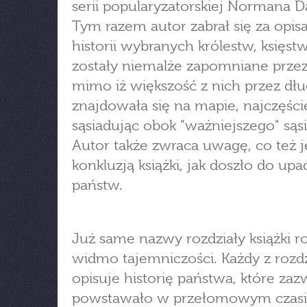
serii popularyzatorskiej Normana D
Tym razem autor zabrał się za opis
historii wybranych królestw, księstw
zostały niemalże zapomniane przez 
mimo iż większość z nich przez dłu
znajdowała się na mapie, najczęści
sąsiadując obok "ważniejszego" sąsi
Autor także zwraca uwagę, co też j
konkluzją książki, jak doszło do up
państw.
Już same nazwy rozdziały książki r
widmo tajemniczości. Każdy z rozd
opisuje historię państwa, które zaz
powstawało w przełomowym czasie 