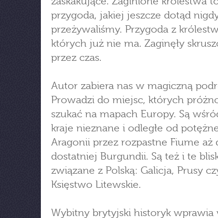
zaskakujące. Zaginione królestwa t
przygoda, jakiej jeszcze dotąd nigd
przeżywaliśmy. Przygoda z królest
których już nie ma. Zaginęły skrus
przez czas.
Autor zabiera nas w magiczną podr
Prowadzi do miejsc, których próżn
szukać na mapach Europy. Są wśró
kraje nieznane i odległe od potężne
Aragonii przez rozpastne Fiume aż 
dostatniej Burgundii. Są też i te blis
związane z Polską: Galicja, Prusy cz
Księstwo Litewskie.
Wybitny brytyjski historyk wprawia