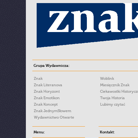
Grupa Wydawnicza:
Znak
Woblink
Znak Literanova
Miesięcznik Znak
Znak Horyzont
Ciekawostki Historyc
Znak Emotikon
Twoja Historia
Znak Koncept
Lubimy czytać
Znak JednymSłowem
Wydawnictwo Otwarte
Menu:
Kontakt: