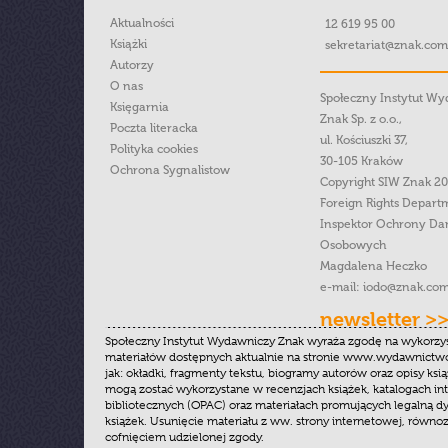
Aktualności
12 619 95 00
Książki
sekretariat@znak.com
Autorzy
O nas
Społeczny Instytut W
Księgarnia
Znak Sp. z o.o.,
Poczta literacka
ul. Kościuszki 37,
Polityka cookies
30-105 Kraków
Ochrona Sygnalistow
Copyright SIW Znak 2
Foreign Rights Depart
Inspektor Ochrony Da
Osobowych
Magdalena Heczko
e-mail:
iodo@znak.com
newsletter >
Społeczny Instytut Wydawniczy Znak wyraża zgodę na wykorzy
materiałów dostępnych aktualnie na stronie www.wydawnictwoz
jak: okładki, fragmenty tekstu, biogramy autorów oraz opisy ksią
mogą zostać wykorzystane w recenzjach książek, katalogach i
bibliotecznych (OPAC) oraz materiałach promujących legalną dy
książek. Usunięcie materiału z ww. strony internetowej, równoz
cofnięciem udzielonej zgody.