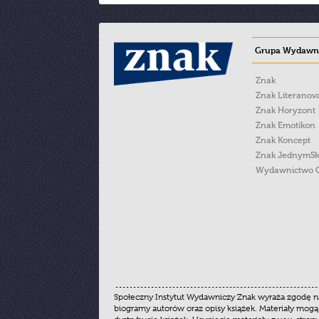
Grupa Wydawni
Znak
Znak Literanov
Znak Horyzont
Znak Emotikon
Znak Koncept
Znak JednymS
Wydawnictwo 
Społeczny Instytut Wydawniczy Znak wyraża zgodę na
biogramy autorów oraz opisy książek. Materiały mogą