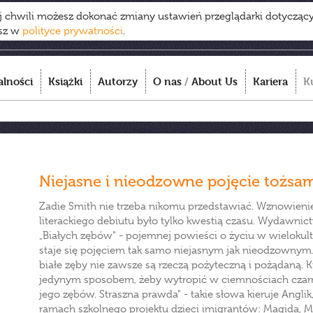
ej chwili możesz dokonać zmiany ustawień przeglądarki dotycząc
esz w
polityce prywatności
.
alności
Książki
Autorzy
O nas
/
About Us
Kariera
K
Niejasne i nieodzowne pojęcie tożsa
Zadie Smith nie trzeba nikomu przedstawiać. Wznowienie 
literackiego debiutu było tylko kwestią czasu. Wydawn
„Białych zębów" - pojemnej powieści o życiu w wieloku
staje się pojęciem tak samo niejasnym jak nieodzownym. 
białe zęby nie zawsze są rzeczą pożyteczną i pożądaną. 
jedynym sposobem, żeby wytropić w ciemnościach czarn
jego zębów. Straszna prawda" - takie słowa kieruje Angl
ramach szkolnego projektu dzieci imigrantów: Magida, Mill