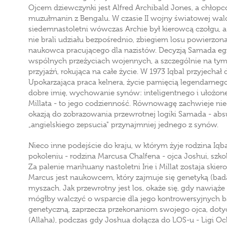
Ojcem dziewczynki jest Alfred Archibald Jones, a chłop
muzułmanin z Bengalu. W czasie II wojny światowej walcz
siedemnastoletni wówczas Archie był kierowcą czołgu, a
nie brali udziału bezpośrednio, zbiegiem losu powierzon
naukowca pracującego dla nazistów. Decyzją Samada egz
wspólnych przeżyciach wojennych, a szczególnie na tym 
przyjaźń, rokująca na całe życie. W 1973 Iqbal przyjechał 
Upokarzająca praca kelnera, życie pamięcią legendarneg
dobre imię, wychowanie synów: inteligentnego i ułożo
Millata - to jego codzienność. Równowagę zachwieje nie
okazją do zobrazowania przewrotnej logiki Samada - abs
„angielskiego zepsucia" przynajmniej jednego z synów.
Nieco inne podejście do kraju, w którym żyje rodzina Iqb
pokoleniu - rodzina Marcusa Chalfena - ojca Joshui, szkoln
Za palenie marihuany nastoletni Irie i Millat zostaja sk
Marcus jest naukowcem, który zajmuje się genetyką (bad
myszach. Jak przewrotny jest los, okaże się, gdy nawiąże
mógłby walczyć o wsparcie dla jego kontrowersyjnych ba
genetyczną, zaprzecza przekonaniom swojego ojca, dot
(Allaha), podczas gdy Joshua dołącza do LOS-u - Ligi 