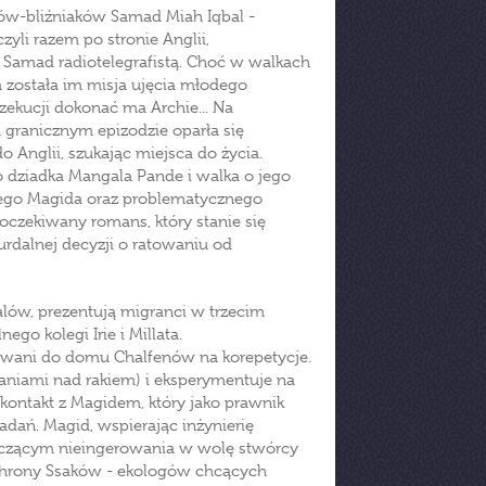
ców-bliźniaków Samad Miah Iqbal -
yli razem po stronie Anglii,
 Samad radiotelegrafistą. Choć w walkach
a została im misja ujęcia młodego
ekucji dokonać ma Archie... Na
granicznym epizodzie oparła się
do Anglii, szukając miejsca do życia.
o dziadka Mangala Pande i walka o jego
nego Magida oraz problematycznego
oczekiwany romans, który stanie się
urdalnej decyzji o ratowaniu od
alów, prezentują migranci w trzecim
ego kolegi Irie i Millata.
ierowani do domu Chalfenów na korepetycje.
aniami nad rakiem) i eksperymentuje na
 kontakt z Magidem, który jako prawnik
dań. Magid, wspierając inżynierię
yczącym nieingerowania w wolę stwórcy
Ochrony Ssaków - ekologów chcących