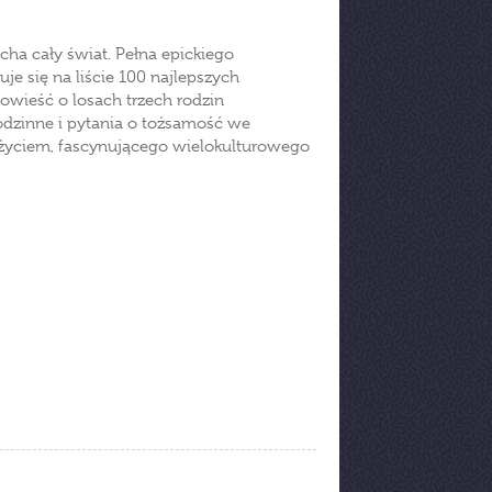
ocha cały świat. Pełna epickiego
je się na liście 100 najlepszych
owieść o losach trzech rodzin
odzinne i pytania o tożsamość we
 życiem, fascynującego wielokulturowego