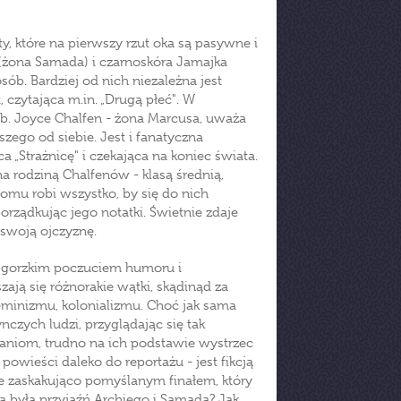
y, które na pierwszy rzut oka są pasywne i
 (żona Samada) i czarnoskóra Jamajka
sób. Bardziej od nich niezależna jest
 czytająca m.in. „Drugą płeć". W
ub. Joyce Chalfen - żona Marcusa, uważa
szego od siebie. Jest i fanatyczna
 „Strażnicę" i czekająca na koniec świata.
a rodziną Chalfenów - klasą średnią,
mu robi wszystko, by się do nich
rządkując jego notatki. Świetnie zdaje
 swoją ojczyznę.
 gorzkim poczuciem humoru i
ją się różnorakie wątki, skądinąd za
feminizmu, kolonializmu. Choć jak sama
nczych ludzi, przyglądając się tak
aniom, trudno na ich podstawie wystrzec
powieści daleko do reportażu - jest fikcją
kże zaskakująco pomyślanym finałem, który
a była przyjaźń Archiego i Samada? Jak