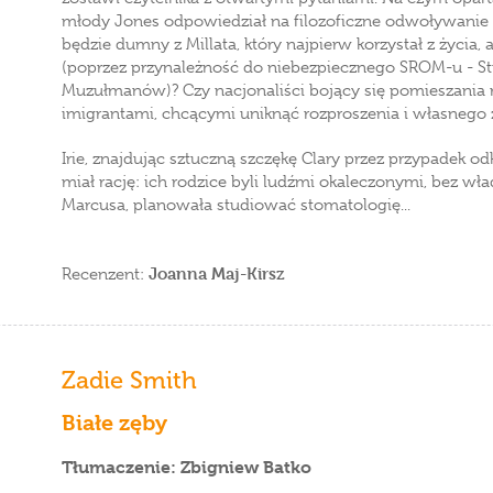
młody Jones odpowiedział na filozoficzne odwoływanie
będzie dumny z Millata, który najpierw korzystał z życi
(poprzez przynależność do niebezpiecznego SROM-u - S
Muzułmanów)? Czy nacjonaliści bojący się pomieszania 
imigrantami, chcącymi uniknąć rozproszenia i własnego 
Irie, znajdując sztuczną szczękę Clary przez przypadek od
miał rację: ich rodzice byli ludźmi okaleczonymi, bez wła
Marcusa, planowała studiować stomatologię...
Joanna Maj-Kirsz
Recenzent:
Zadie Smith
Białe zęby
Tłumaczenie: Zbigniew Batko