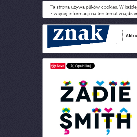
Ta strona używa plików cookies. W każd
- więcej informacji na ten temat znajdzi
Aktu
Save