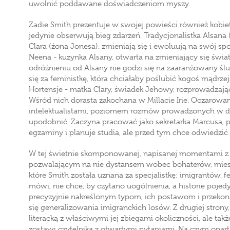
uwolnić poddawane doświadczeniom myszy.
Zadie Smith prezentuje w swojej powieści również kobiet
jedynie obserwują bieg zdarzeń. Tradycjonalistka Alsana
Clara (żona Jonesa). zmieniają się i ewoluują na swój spo
Neena - kuzynka Alsany, otwarta na zmieniający się świat,
odróżnieniu od Alsany nie godzi się na zaaranżowany śl
się za feministkę, która chciałaby poślubić kogoś mądrzej
Hortensje - matka Clary, świadek Jehowy, rozprowadzająca
Wśród nich dorasta zakochana w Millacie Irie. Oczarowan
intelektualistami, poziomem rozmów prowadzonych w do
upodobnić. Zaczyna pracować jako sekretarka Marcusa, po
egzaminy i planuje studia, ale przed tym chce odwiedzić
W tej świetnie skomponowanej, napisanej momentami z
pozwalającym na nie dystansem wobec bohaterów, miesza
które Smith została uznana za specjalistkę: imigrantów, 
mówi, nie chce, by czytano uogólnienia, a historie pojedy
precyzyjnie nakreślonym typom, ich postawom i przekon
się generalizowania imigranckich losów. Z drugiej strony, 
literacką z właściwymi jej zbiegami okoliczności, ale ta
zostawi czytelnika z otwartymi pytaniami. Na czym opart