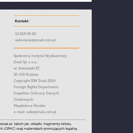
Kontakt:
12 619 95 00
sekretariat@znak.com.pl
Społeczny Instytut Wydawniczy
Znak Sp. z o.o.,
ul. Kościuszki 37,
30-105 Kraków
Copyright SIW Znak 2014
Foreign Rights Department
Inspektor Ochrony Danych
Osobowych
Magdalena Heczko
e-mail:
iodo@znak.com.pl
.pl, takich jak: okładki, fragmenty tekstu,
ych (OPAC) oraz materiałach promujących legalną