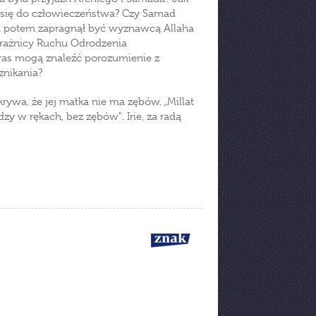
 się do człowieczeństwa? Czy Samad
a, a potem zapragnął być wyznawcą Allaha
trażnicy Ruchu Odrodzenia
ras mogą znaleźć porozumienie z
znikania?
krywa, że jej matka nie ma zębów. „Millat
dzy w rękach, bez zębów". Irie, za radą