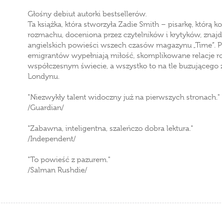
Głośny debiut autorki bestsellerów.
Ta książka, która stworzyła Zadie Smith – pisarkę, którą k
rozmachu, doceniona przez czytelników i krytyków, znajdu
angielskich powieści wszech czasów magazynu „Time”. P
emigrantów wypełniają miłość, skomplikowane relacje r
współczesnym świecie, a wszystko to na tle buzującego
Londynu.
"Niezwykły talent widoczny już na pierwszych stronach."
/Guardian/
"Zabawna, inteligentna, szaleńczo dobra lektura."
/Independent/
"To powieść z pazurem."
/Salman Rushdie/