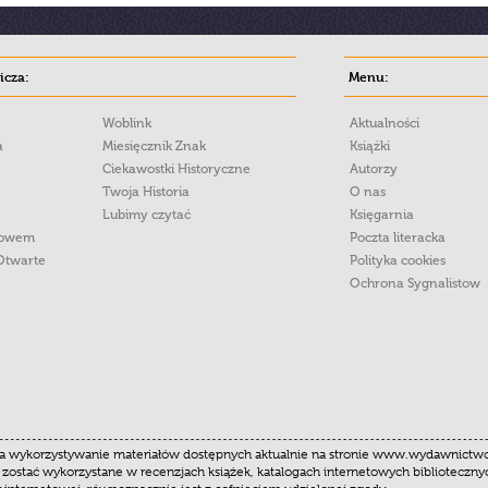
cza:
Menu:
Woblink
Aktualności
a
Miesięcznik Znak
Książki
Ciekawostki Historyczne
Autorzy
Twoja Historia
O nas
Lubimy czytać
Księgarnia
łowem
Poczta literacka
Otwarte
Polityka cookies
Ochrona Sygnalistow
 wykorzystywanie materiałów dostępnych aktualnie na stronie www.wydawnictwoznak
 zostać wykorzystane w recenzjach książek, katalogach internetowych biblioteczn