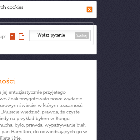
ych cookies
Szukaj
up:
mości
jej entuzjastycznie przyjętego
ictwo Znak przygotowało nowe wydanie
lturowym świecie, w którym tożsamość
„Musicie wiedzieć, prawda, że czyste
Kiedy na przykład byłem w Kongu,
ucha, było, prawda, wypatrywanie bieli
ik, pan Hamilton, do odwiedzających go w
eta i Irie.