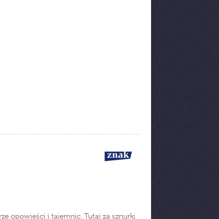
ze opowieści i tajemnic. Tutaj za sznurki