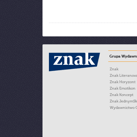
Grupa Wydawni
Znak
Znak Literanov
Znak Horyzont
Znak Emotikon
Znak Koncept
Znak JednymS
Wydawnictwo 