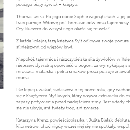
pociąga piąty żywioł – księżyc.
Thomas znika. Po jego córce Sophie zaginął słuch, a je
traci pamięć. Wdowę po Thomasie odwiedza tajemniczy g
Czy kluczem do wszystkiego okaże się muszla?
Z każdą kolejną fazą księżyca Sylt odkrywa swoje ponure 
silniejszymi od więzów krwi.
Niepokój, tajemnica i niszczycielska siła żywiołów w Ksi
nieprzewidywalną opowieść o pogoni za wymykającą się p
mroczna, malarska i pełna smaków proza pulsuje znie
morza.
I że lepiej uważać, zwłaszcza o tej porze roku, gdy zac
się z Księżycem Myśliwych, który wzywa człowieka do o
zapasy pożywienia przed nadejściem zimy. Jest wtedy chłod
się nie ukryje, ani świeży trop, ani zwierzę.
Katarzyna Krenz, powieściopisarka, i Julita Bielak, debiut
kilometrów, choć nigdy wcześniej się nie spotkały, wspól