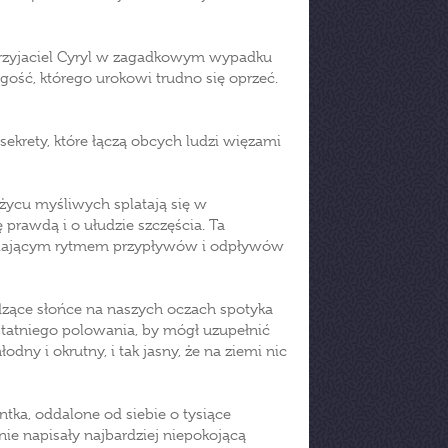
j przyjaciel Cyryl w zagadkowym wypadku
ość, którego urokowi trudno się oprzeć.
sekrety, które łączą obcych ludzi więzami
ężycu myśliwych splatają się w
rawdą i o ułudzie szczęścia. Ta
walającym rytmem przypływów i odpływów
hodzące słońce na naszych oczach spotyka
statniego polowania, by mógł uzupełnić
ny i okrutny, i tak jasny, że na ziemi nic
antka, oddalone od siebie o tysiące
nie napisały najbardziej niepokojącą