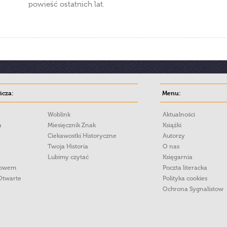
powieść ostatnich lat.
cza:
Menu:
Woblink
Aktualności
a
Miesięcznik Znak
Książki
Ciekawostki Historyczne
Autorzy
Twoja Historia
O nas
Lubimy czytać
Księgarnia
łowem
Poczta literacka
Otwarte
Polityka cookies
Ochrona Sygnalistow