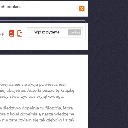
ych cookies
Szukaj
up:
rej dzieje się akcja powieści, jest
ej obojętnie. Autorki pisząc tę książkę
m, żeby stworzyć coś wyjątkowego.
 śledztwo dopełnia tu filozofia, która
óre z kolei dopełniają naszą wiedzę na
ie zanurzyłam się tak głęboko i z tak