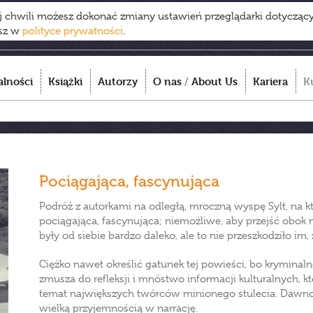
ej chwili możesz dokonać zmiany ustawień przeglądarki dotycząc
esz w
polityce prywatności
.
alności
Książki
Autorzy
O nas
/
About Us
Kariera
K
Pociągająca, fascynująca
Podróż z autorkami na odległą, mroczną wyspę Sylt, na któ
pociągająca, fascynująca; niemożliwe, aby przejść obok ni
były od siebie bardzo daleko, ale to nie przeszkodziło i
Ciężko nawet określić gatunek tej powieści, bo kryminalne
zmusza do refleksji i mnóstwo informacji kulturalnych, kt
temat największych twórców minionego stulecia. Dawno n
wielką przyjemnością w narrację.