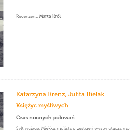
Marta Król
Recenzent:
Katarzyna Krenz
,
Julita Bielak
Księżyc myśliwych
Czas nocnych polowań
Sylt wciąga. Miękką, mglistą przestrzeń wyspy otacza mor