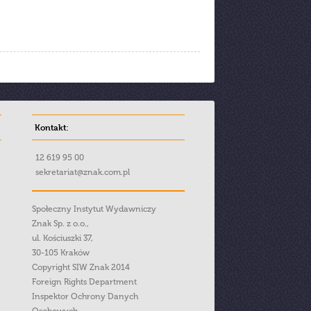
Kontakt:
12 619 95 00
sekretariat@znak.com.pl
Społeczny Instytut Wydawniczy
Znak Sp. z o.o.,
ul. Kościuszki 37,
30-105 Kraków
Copyright SIW Znak 2014
Foreign Rights Department
Inspektor Ochrony Danych