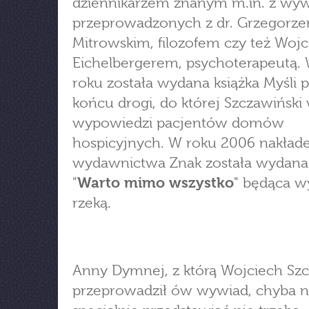
dziennikarzem znanym m.in. z wy
przeprowadzonych z dr. Grzegorz
Mitrowskim, filozofem czy też Woj
Eichelbergerem, psychoterapeutą.
roku została wydana książka Myśli p
końcu drogi, do której Szczawiński 
wypowiedzi pacjentów domów
hospicyjnych. W roku 2006 nakła
wydawnictwa Znak została wydana 
"
Warto mimo wszystko
" będąca 
rzeką.
Anny Dymnej, z którą Wojciech Szc
przeprowadził ów wywiad, chyba 