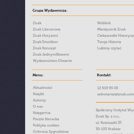
Grupa Wydawnicza:
Znak
Woblink
Znak Literanova
Miesięcznik Znak
Znak Horyzont
Ciekawostki Historyc
Znak Emotikon
Twoja Historia
Znak Koncept
Lubimy czytać
Znak JednymSłowem
Wydawnictwo Otwarte
Menu:
Kontakt:
Aktualności
12 619 95 00
Książki
sekretariat@znak.com
Autorzy
O nas
Społeczny Instytut W
Księgarnia
Znak Sp. z o.o.,
Poczta literacka
ul. Kościuszki 37,
Polityka cookies
30-105 Kraków
Ochrona Sygnalistow