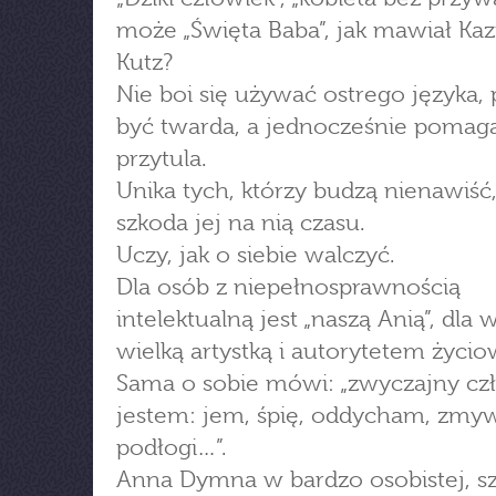
może „Święta Baba”, jak mawiał Kaz
Kutz?
Nie boi się używać ostrego języka, p
być twarda, a jednocześnie pomaga
przytula.
Unika tych, którzy budzą nienawiść
szkoda jej na nią czasu.
Uczy, jak o siebie walczyć.
Dla osób z niepełnosprawnością
intelektualną jest „naszą Anią”, dla 
wielką artystką i autorytetem życi
Sama o sobie mówi: „zwyczajny cz
jestem: jem, śpię, oddycham, zm
podłogi…”.
Anna Dymna w bardzo osobistej, sz