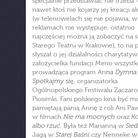
specjalnie przedstawiać nie trzeba - 
nawet ktoś nie kojarzy jej kreacji a
(w telenowelach się nie pojawia, w
reklamach nie występuje, ostatnio
najczęściej można ją zobaczyć na 
Starego Teatru w Krakowie), to na
słyszał o jej działalności charytaty
założycielka fundacji Mimo wszystk
na Dymna 
prowadząca program An
Spotkajmy si
ę, organizatorka
Ogólnopolskiego Festiwalu Zaczar
Piosenki. Fani polskiego kina być m
pamiętają panią Annę z roli Ani P
Nie ma mocnych
Ko
w filmach
oraz
albo rzuć
Sied
. Była też Marianną w
Starej Baśni
Jagą w
czy Nenneke w