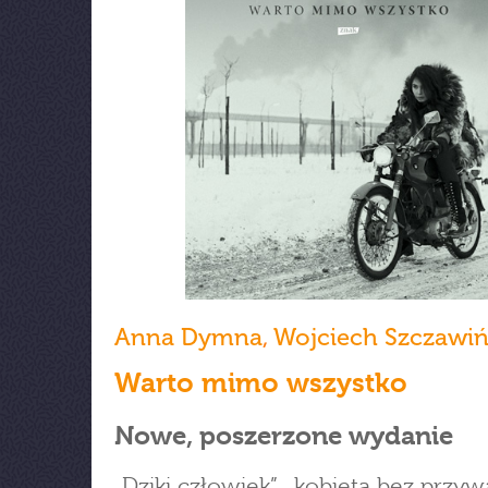
Anna Dymna
,
Wojciech Szczawiń
Warto mimo wszystko
Nowe, poszerzone wydanie
„Dziki człowiek”, „kobieta bez przywa