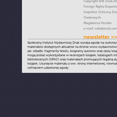
Copyright SIW Znak 2
Foreign Rights Depart
Inspektor Ochrony Da
Osobowych
Magdalena Heczko
e-mail:
iodo@znak.com
newsletter >
Społeczny Instytut Wydawniczy Znak wyraża zgodę na wykorzy
materiałów dostępnych aktualnie na stronie www.wydawnictwoz
jak: okładki, fragmenty tekstu, biogramy autorów oraz opisy ksią
mogą zostać wykorzystane w recenzjach książek, katalogach i
bibliotecznych (OPAC) oraz materiałach promujących legalną dy
książek. Usunięcie materiału z ww. strony internetowej, równoz
cofnięciem udzielonej zgody.