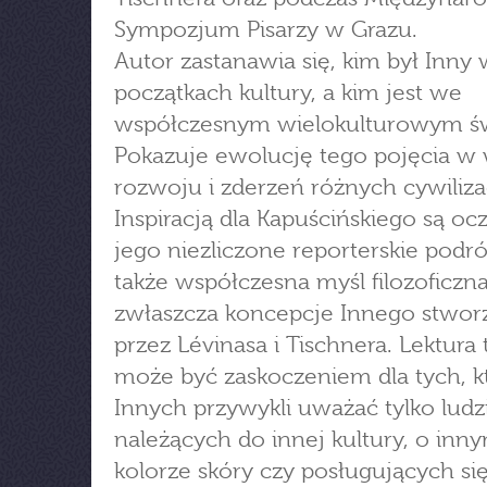
Sympozjum Pisarzy w Grazu.
Autor zastanawia się, kim był Inny
początkach kultury, a kim jest we
współczesnym wielokulturowym św
Pokazuje ewolucję tego pojęcia w
rozwoju i zderzeń różnych cywilizac
Inspiracją dla Kapuścińskiego są oc
jego niezliczone reporterskie podró
także współczesna myśl filozoficzna
zwłaszcza koncepcje Innego stwo
przez Lévinasa i Tischnera. Lektura t
może być zaskoczeniem dla tych, k
Innych przywykli uważać tylko ludz
należących do innej kultury, o inn
kolorze skóry czy posługujących si