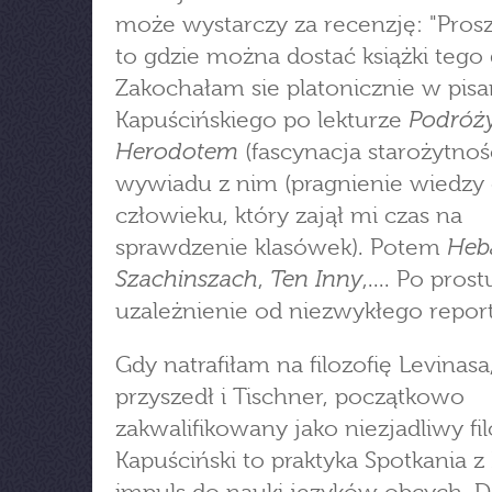
może wystarczy za recenzję: "Prosz
to gdzie można dostać książki tego 
Zakochałam sie platonicznie w pisa
Podróż
Kapuścińskiego po lekturze
Herodotem
(fascynacja starożytnośc
wywiadu z nim (pragnienie wiedzy
człowieku, który zajął mi czas na
Heb
sprawdzenie klasówek). Potem
Szachinszach
Ten Inny
,
,.... Po prost
uzależnienie od niezwykłego repor
Gdy natrafiłam na filozofię Levinasa
przyszedł i Tischner, początkowo
zakwalifikowany jako niezjadliwy fil
Kapuściński to praktyka Spotkania z