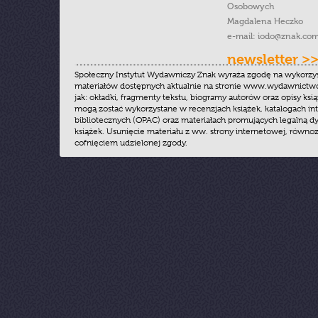
Osobowych
Magdalena Heczko
e-mail:
iodo@znak.com
newsletter >
Społeczny Instytut Wydawniczy Znak wyraża zgodę na wykorzy
materiałów dostępnych aktualnie na stronie www.wydawnictwoz
jak: okładki, fragmenty tekstu, biogramy autorów oraz opisy ksią
mogą zostać wykorzystane w recenzjach książek, katalogach i
bibliotecznych (OPAC) oraz materiałach promujących legalną dy
książek. Usunięcie materiału z ww. strony internetowej, równoz
cofnięciem udzielonej zgody.