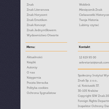
Znak
Woblink
Znak Literanova
Miesięcznik Znak
Znak Horyzont
Ciekawostki Historyc
Znak Emotikon
Twoja Historia
Znak Koncept
Lubimy czytać
Znak JednymSłowem
Wydawnictwo Otwarte
Menu:
Kontakt:
Aktualności
12 619 95 00
Książki
sekretariat@znak.com
Autorzy
O nas
Społeczny Instytut W
Księgarnia
Znak Sp. z o.o.,
Poczta literacka
ul. Kościuszki 37,
Polityka cookies
30-105 Kraków
Ochrona Sygnalistow
Copyright SIW Znak 2
Foreign Rights Depart
Inspektor Ochrony Da