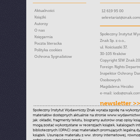
Aktualności
12 619 95 00
Książki
sekretariat@znak.com
Autorzy
O nas
Społeczny Instytut W
Księgarnia
Znak Sp. z o.o.,
Poczta literacka
ul. Kościuszki 37,
Polityka cookies
30-105 Kraków
Ochrona Sygnalistow
Copyright SIW Znak 2
Foreign Rights Depart
Inspektor Ochrony Da
Osobowych
Magdalena Heczko
e-mail:
iodo@znak.com
newsletter >
Społeczny Instytut Wydawniczy Znak wyraża zgodę na wykorzy
materiałów dostępnych aktualnie na stronie www.wydawnictwoz
jak: okładki, fragmenty tekstu, biogramy autorów oraz opisy ksią
mogą zostać wykorzystane w recenzjach książek, katalogach i
bibliotecznych (OPAC) oraz materiałach promujących legalną dy
książek. Usunięcie materiału z ww. strony internetowej, równoz