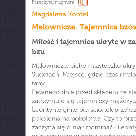
Przeczytaj fragment:
Magdalena Kordel
Malownicze. Tajemnica bzó
Miłość i tajemnica ukryte w z
bzu
Malownicze, ciche miasteczko ukry
Sudetach. Miejsce, gdzie czas i miło
rany.
Pewnego dnia przed sklepem ze st
zatrzymuje się tajemniczy mężczyz
Leontynie ginie pierścionek przek
pokolenia na pokolenie. Czy to prz
zaczyna się o nią upominać? Leont