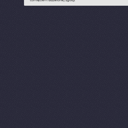
cofnięciem udzielonej zgody.