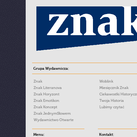
Grupa Wydawnicza:
Znak
Woblink
Znak Literanova
Miesięcznik Znak
Znak Horyzont
Ciekawostki Historyc
Znak Emotikon
Twoja Historia
Znak Koncept
Lubimy czytać
Znak JednymSłowem
Wydawnictwo Otwarte
Menu:
Kontakt: