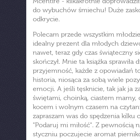
Mcentire - kilkakrotnie doprowadzi
do wybuchów śmiechu! Duże zasko
odkrycie.
Polecam przede wszystkim młodzie
idealny prezent dla młodych dziew
nawet, teraz gdy czas świąteczny si
skończył. Mnie ta książka sprawiła 
przyjemność, każde z opowiadań t
historia, niosąca za sobą wiele po
emocji. A jeśli tęsknicie, tak jak ja z
świętami, choinką, ciastem mamy, 
kocem i wolnym czasem na czytani
zapraszam was do spędzenia kilku c
"Podaruj mi miłość". Z pewnością 
styczniu poczujecie aromat piernik