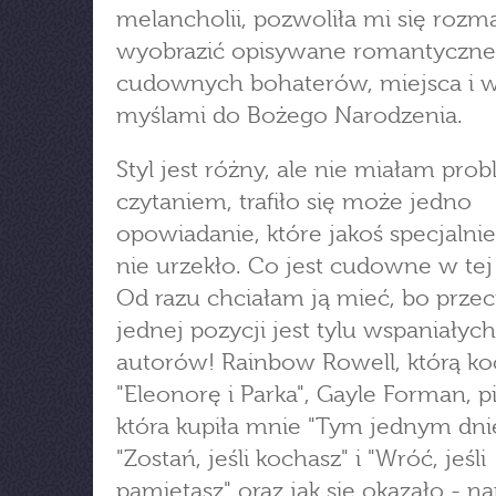
melancholii, pozwoliła mi się rozm
wyobrazić opisywane romantyczne
cudownych bohaterów, miejsca i w
myślami do Bożego Narodzenia.
Styl jest różny, ale nie miałam pr
czytaniem, trafiło się może jedno
opowiadanie, które jakoś specjalni
nie urzekło. Co jest cudowne w tej
Od razu chciałam ją mieć, bo przec
jednej pozycji jest tylu wspaniałych
autorów! Rainbow Rowell, którą k
"Eleonorę i Parka", Gayle Forman, pi
która kupiła mnie "Tym jednym dni
"Zostań, jeśli kochasz" i "Wróć, jeśli
pamiętasz" oraz jak się okazało - na