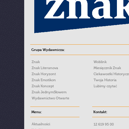
Grupa Wydawnicza:
Znak
Woblink
Znak Literanova
Miesięcznik Znak
Znak Horyzont
Ciekawostki Historyc
Znak Emotikon
Twoja Historia
Znak Koncept
Lubimy czytać
Znak JednymSłowem
Wydawnictwo Otwarte
Menu:
Kontakt:
Aktualności
12 619 95 00