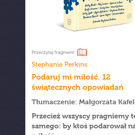
Przeczytaj fragment:
Stephanie Perkins
Podaruj mi miłość. 12
świątecznych opowiadań
Tłumaczenie: Małgorzata Kafel
Przecież wszyscy pragniemy 
samego: by ktoś podarował 