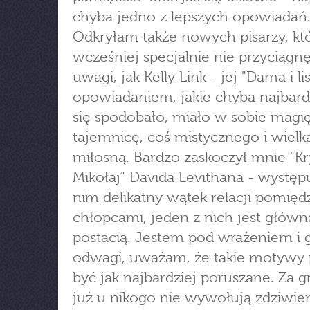
chyba jedno z lepszych opowiadań
Odkryłam także nowych pisarzy, kt
wcześniej specjalnie nie przyciągnę
uwagi, jak Kelly Link - jej "Dama i li
opowiadaniem, jakie chyba najbard
się spodobało, miało w sobie magię
tajemnicę, coś mistycznego i wielką
miłosną. Bardzo zaskoczył mnie "K
Mikołaj" Davida Levithana - występ
nim delikatny wątek relacji pomięd
chłopcami, jeden z nich jest główn
postacią. Jestem pod wrażeniem i g
odwagi, uważam, że takie motywy
być jak najbardziej poruszane. Za g
już u nikogo nie wywołują zdziwien