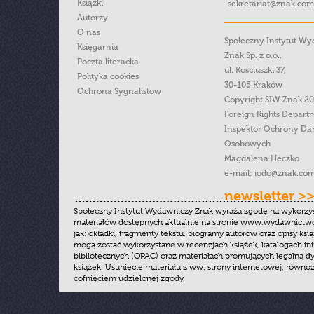
Książki
sekretariat@znak.com
Autorzy
O nas
Społeczny Instytut W
Księgarnia
Znak Sp. z o.o.,
Poczta literacka
ul. Kościuszki 37,
Polityka cookies
30-105 Kraków
Ochrona Sygnalistow
Copyright SIW Znak 2
Foreign Rights Depart
Inspektor Ochrony Da
Osobowych
Magdalena Heczko
e-mail:
iodo@znak.com
newsletter >
Społeczny Instytut Wydawniczy Znak wyraża zgodę na wykorzy
materiałów dostępnych aktualnie na stronie www.wydawnictwoz
jak: okładki, fragmenty tekstu, biogramy autorów oraz opisy ksią
mogą zostać wykorzystane w recenzjach książek, katalogach i
bibliotecznych (OPAC) oraz materiałach promujących legalną dy
książek. Usunięcie materiału z ww. strony internetowej, równoz
cofnięciem udzielonej zgody.