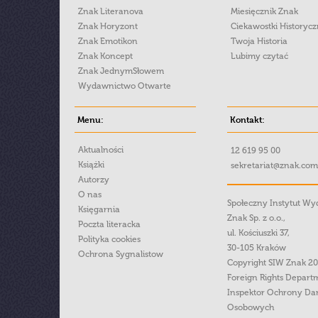
Znak Literanova
Miesięcznik Znak
Znak Horyzont
Ciekawostki Historyc
Znak Emotikon
Twoja Historia
Znak Koncept
Lubimy czytać
Znak JednymSłowem
Wydawnictwo Otwarte
Menu:
Kontakt:
Aktualności
12 619 95 00
Książki
sekretariat@znak.com
Autorzy
O nas
Społeczny Instytut W
Księgarnia
Znak Sp. z o.o.,
Poczta literacka
ul. Kościuszki 37,
Polityka cookies
30-105 Kraków
Ochrona Sygnalistow
Copyright SIW Znak 2
Foreign Rights Depart
Inspektor Ochrony Da
Osobowych