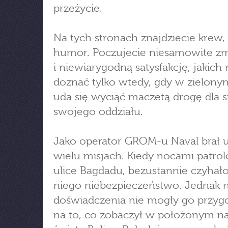
przeżycie.
Na tych stronach znajdziecie krew, 
humor. Poczujecie niesamowite z
i niewiarygodną satysfakcję, jakic
doznać tylko wtedy, gdy w zielony
uda się wyciąć maczetą drogę dla si
swojego oddziału.
Jako operator GROM-u Naval brał u
wielu misjach. Kiedy nocami patro
ulice Bagdadu, bezustannie czyhał
niego niebezpieczeństwo. Jednak 
doświadczenia nie mogły go przy
na to, co zobaczył w położonym n