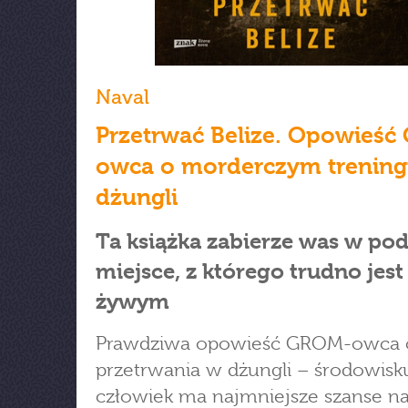
Naval
Przetrwać Belize. Opowieś
owca o morderczym trenin
dżungli
Ta książka zabierze was w po
miejsce, z którego trudno jest
żywym
Prawdziwa opowieść GROM-owca o
przetrwania w dżungli – środowisku
człowiek ma najmniejsze szanse n