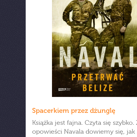
Spacerkiem przez dżunglę
Książka jest fajna. Czyta się szybko. 
opowieści Navala dowiemy się, jak 