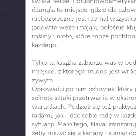
świata Belize. Południowoameryka
dżungla to miejsce, gdzie dla człow
niebezpieczne jest niemal wszystko
jadowite węże i pająki, boleśnie kłu
rośliny i błoto, które może pochło
każdego.
Tylko ta książka zabierze was w po
miejsce, z którego trudno jest wróc
żywym.
Oprowadzi po nim człowiek, który 
sekrety sztuki przetrwania w ekstr
warunkach. Podzieli się też prakty
radami, jak... dać sobie radę w każd
sytuacji. Mało tego, Naval zainspiru
żeby ruszyć się z kanapy i stanąć do