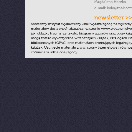
Magdalena Heczko
e-mail:
iodo@znak.com
newsletter >
Społeczny Instytut Wydawniczy Znak wyraża zgodę na wykorzy
materiałów dostępnych aktualnie na stronie www.wydawnictwoz
jak: okładki, fragmenty tekstu, biogramy autorów oraz opisy ksią
mogą zostać wykorzystane w recenzjach książek, katalogach i
bibliotecznych (OPAC) oraz materiałach promujących legalną dy
książek. Usunięcie materiału z ww. strony internetowej, równoz
cofnięciem udzielonej zgody.