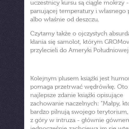
uczestnicy kursu są ciągle mokrzy -
panującej temperatury i własnego 
albo właśnie od deszczu.
Czytamy także o ojczystych absurd
kłania się samolot, którym GROMo
przylecieli do Ameryki Południowej
Kolejnym plusem książki jest humor
pomaga przetrwać wędrówkę. Oto
najlepsze zdanie książki opisujące
zachowanie naczelnych: "Małpy, kt
bardzo pilnują swojego terytorium,
z góry w intruza - głównie gówne
jednocześnie zachciewa im się wted