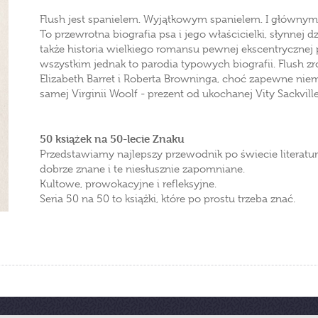
Flush jest spanielem. Wyjątkowym spanielem. I głównym b
To przewrotna biografia psa i jego właścicielki, słynnej d
także historia wielkiego romansu pewnej ekscentrycznej p
wszystkim jednak to parodia typowych biografii. Flush zro
Elizabeth Barret i Roberta Browninga, choć zapewne nie
samej Virginii Woolf - prezent od ukochanej Vity Sackvill
50 książek na 50-lecie Znaku
Przedstawiamy najlepszy przewodnik po świecie literatury
dobrze znane i te niesłusznie zapomniane.
Kultowe, prowokacyjne i refleksyjne.
Seria 50 na 50 to książki, które po prostu trzeba znać.