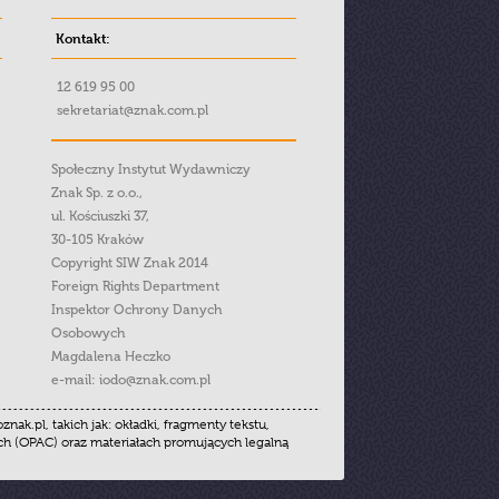
Kontakt:
12 619 95 00
sekretariat@znak.com.pl
Społeczny Instytut Wydawniczy
Znak Sp. z o.o.,
ul. Kościuszki 37,
30-105 Kraków
Copyright SIW Znak 2014
Foreign Rights Department
Inspektor Ochrony Danych
Osobowych
Magdalena Heczko
e-mail:
iodo@znak.com.pl
.pl, takich jak: okładki, fragmenty tekstu,
ych (OPAC) oraz materiałach promujących legalną