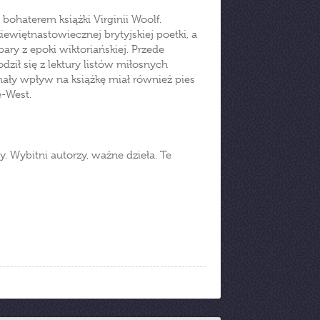
ohaterem książki Virginii Woolf.
ziewiętnastowiecznej brytyjskiej poetki, a
ary z epoki wiktoriańskiej. Przede
dził się z lektury listów miłosnych
mały wpływ na książkę miał również pies
e-West.
. Wybitni autorzy, ważne dzieła. Te