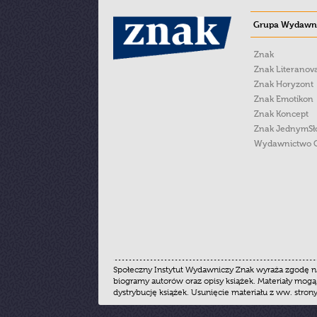
Grupa Wydawni
Znak
Znak Literanov
Znak Horyzont
Znak Emotikon
Znak Koncept
Znak JednymS
Wydawnictwo 
Społeczny Instytut Wydawniczy Znak wyraża zgodę na
biogramy autorów oraz opisy książek. Materiały mogą
dystrybucję książek. Usunięcie materiału z ww. stron