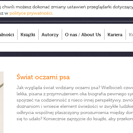
ej chwili możesz dokonać zmiany ustawień przeglądarki dotycząc
esz w
polityce prywatności
.
alności
Książki
Autorzy
O nas
/
About Us
Kariera
K
Świat oczami psa
Jak wygląda świat widziany oczami psa? Wielbicieli c
lekka, pisana z przymrużeniem oka biografia pewnego sy
spojrzeć na codzienność z nieco innej perspektywy, zw
doznaniom i wniesie element świeżości w zwykłe ludzkie
odkrycia wspólnej płaszczyzny porozumienia między do
się to udało? Koniecznie zajrzyjcie do książki, aby przeko