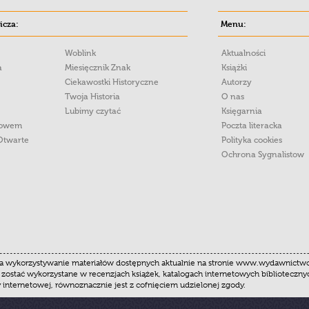
cza:
Menu:
Woblink
Aktualności
a
Miesięcznik Znak
Książki
Ciekawostki Historyczne
Autorzy
Twoja Historia
O nas
Lubimy czytać
Księgarnia
łowem
Poczta literacka
Otwarte
Polityka cookies
Ochrona Sygnalistow
 wykorzystywanie materiałów dostępnych aktualnie na stronie www.wydawnictwoznak
 zostać wykorzystane w recenzjach książek, katalogach internetowych biblioteczn
y internetowej, równoznacznie jest z cofnięciem udzielonej zgody.