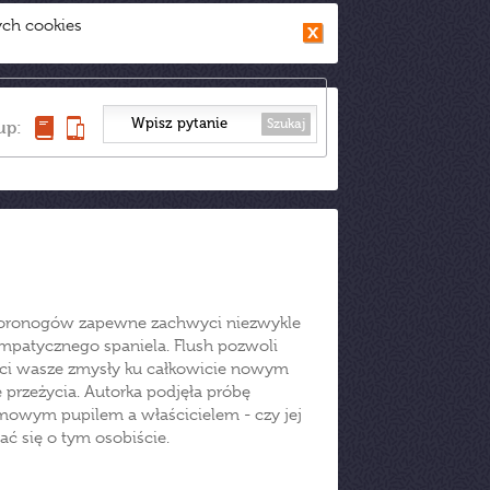
ych cookies
Szukaj
up:
zworonogów zapewne zachwyci niezwykle
mpatycznego spaniela. Flush pozwoli
róci wasze zmysły ku całkowicie nowym
 przeżycia. Autorka podjęła próbę
mowym pupilem a właścicielem - czy jej
nać się o tym osobiście.