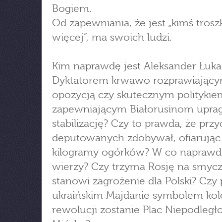
Bogiem.
Od zapewniania, że jest „kimś trosz
więcej”, ma swoich ludzi.
Kim naprawdę jest Aleksander Łuk
Dyktatorem krwawo rozprawiającym
opozycją czy skutecznym politykie
zapewniającym Białorusinom upra
stabilizację? Czy to prawda, że prz
deputowanych zdobywał, ofiarując
kilogramy ogórków? W co naprawd
wierzy? Czy trzyma Rosję na smyc
stanowi zagrożenie dla Polski? Czy
ukraińskim Majdanie symbolem kol
rewolucji zostanie Plac Niepodległ