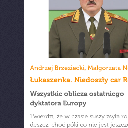
Andrzej Brzeziecki
,
Małgorzata 
Łukaszenka. Niedoszły car R
Wszystkie oblicza ostatniego
dyktatora Europy
Twierdzi, że w czasie suszy zsyła r
deszcz, choć póki co nie jest jeszcz