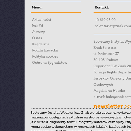
Menu:
Kontakt:
Aktualności
12 619 95 00
Książki
sekretariat@znak.com
Autorzy
O nas
Społeczny Instytut W
Księgarnia
Znak Sp. z o.o.,
Poczta literacka
ul. Kościuszki 37,
Polityka cookies
30-105 Kraków
Ochrona Sygnalistow
Copyright SIW Znak 2
Foreign Rights Depart
Inspektor Ochrony Da
Osobowych
Magdalena Heczko
e-mail:
iodo@znak.com
newsletter >
Społeczny Instytut Wydawniczy Znak wyraża zgodę na wykorzy
materiałów dostępnych aktualnie na stronie www.wydawnictwoz
jak: okładki, fragmenty tekstu, biogramy autorów oraz opisy ksią
mogą zostać wykorzystane w recenzjach książek, katalogach i