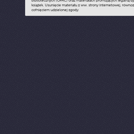
bibliotecznych (OPAC) oraz materiałach promujących legalną dy
książek. Usunięcie materiału z ww. strony internetowej, równoz
cofnięciem udzielonej zgody.