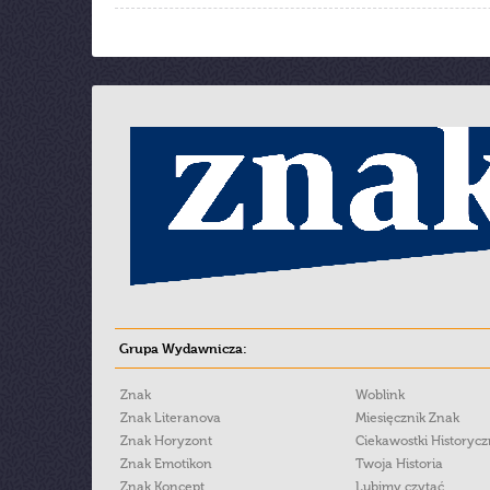
Grupa Wydawnicza:
Znak
Woblink
Znak Literanova
Miesięcznik Znak
Znak Horyzont
Ciekawostki Historyc
Znak Emotikon
Twoja Historia
Znak Koncept
Lubimy czytać