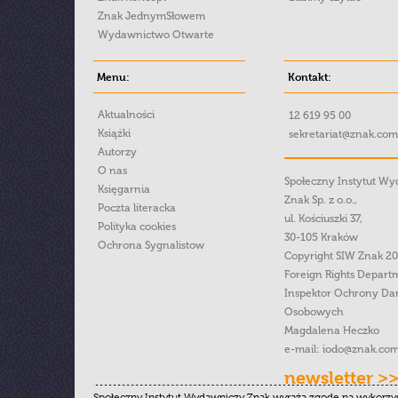
Znak JednymSłowem
Wydawnictwo Otwarte
Menu:
Kontakt:
Aktualności
12 619 95 00
Książki
sekretariat@znak.com
Autorzy
O nas
Społeczny Instytut W
Księgarnia
Znak Sp. z o.o.,
Poczta literacka
ul. Kościuszki 37,
Polityka cookies
30-105 Kraków
Ochrona Sygnalistow
Copyright SIW Znak 2
Foreign Rights Depart
Inspektor Ochrony Da
Osobowych
Magdalena Heczko
e-mail:
iodo@znak.com
newsletter >
Społeczny Instytut Wydawniczy Znak wyraża zgodę na wykorzy