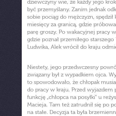
dziewczyny wie, że każdy jego kro
być przemyślany. Zanim jednak odk
sobie pociąg do mężczyzn, spędził k
miesięcy za granicą, gdzie próbowa
parę groszy. Po wakacyjnej pracy w 
gdzie poznał przemiłego starszego
Ludwika, Alek wrócił do kraju odmi
Niestety, jego przedwczesny powró
związany był z wypadkiem ojca. W
to spowodowało, że chłopak musia
do pracy w kraju. Przed wyjazdem p
funkcję „chłopca na posyłki" u reży
Macieja. Tam też zatrudnił się po 
na stałe. Decyzja ta była brzemien