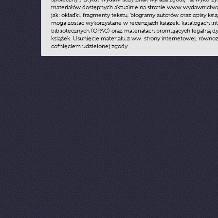
materiałów dostępnych aktualnie na stronie www.wydawnictwoz
jak: okładki, fragmenty tekstu, biogramy autorów oraz opisy ksią
mogą zostać wykorzystane w recenzjach książek, katalogach i
bibliotecznych (OPAC) oraz materiałach promujących legalną dy
książek. Usunięcie materiału z ww. strony internetowej, równoz
cofnięciem udzielonej zgody.