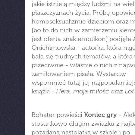
jakie istnieją między ludźmi na wie
płaszczyznach życia. Próbę opowie
homoseksualizmie dzieciom oraz m
[bo to do nich w zamierzeniu kier
jest oferta znak emotikon] podjęła
Onichimowska - autorka, która nigd
bała się trudnych tematów, a która
przeciwnie - właśnie o nich z naj
zamiłowaniem pisała. Wystarczy
wspomnieć tutaj jej najpopularniej
Hera, moja miłość
Lot
książki -
oraz
Bohater powieści
Koniec gry
- Ale
stosunkowo długim związku z najba
pożądaną nastolatką w szkole i po