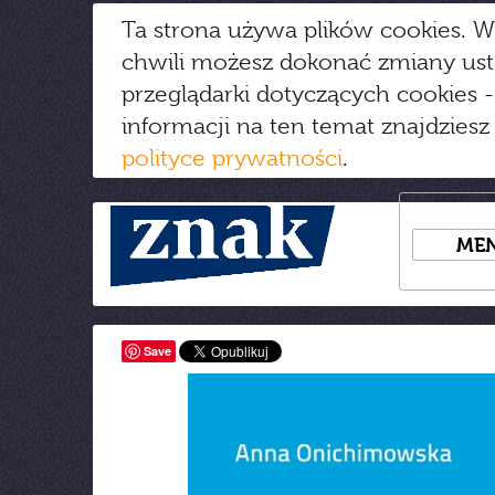
Ta strona używa plików cookies. W
chwili możesz dokonać zmiany us
przeglądarki dotyczących cookies
-
informacji na ten temat znajdziesz
polityce prywatności
.
ME
Save