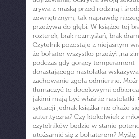
zrywa z maską przed rodziną i śro
zewnętrznym; tak naprawdę niczeg
przeżywa do głębi. W książce tej br
rozterek, brak rozmyślań, brak dram
Czytelnik pozostaje z niejasnym w
że bohater wszystko przeżył „na zi
podczas gdy gorący temperament
dorastającego nastolatka wskazywa
zachowanie zgoła odmienne. Moż
tłumaczyć to docelowymi odbiorca
jakimi mają być właśnie nastolatki.
sytuacji jednak książka nie okaże s
autentyczna? Czy ktokolwiek z mł
czytelników będzie w stanie potenc
utożsamić się z bohaterem? Myślę, 