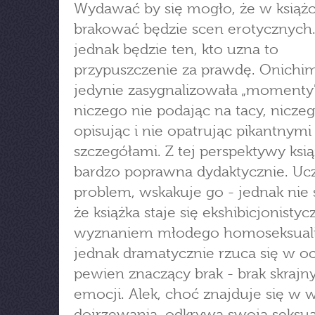
Wydawać by się mogło, że w książce
brakować będzie scen erotycznych. 
jednak będzie ten, kto uzna to
przypuszczenie za prawdę. Onich
jedynie zasygnalizowała „momenty"
niczego nie podając na tacy, niczeg
opisując i nie opatrując pikantnymi
szczegółami. Z tej perspektywy ksią
bardzo poprawna dydaktycznie. Uc
problem, wskakuje go - jednak nie 
że książka staje się ekshibicjonisty
wyznaniem młodego homoseksuali
jednak dramatycznie rzuca się w oc
pewien znaczący brak - brak skrajn
emocji. Alek, choć znajduje się w 
dojrzewania, odkrywa swoją seksua