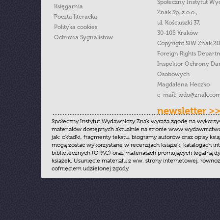
Społeczny Instytut W
Księgarnia
Znak Sp. z o.o.,
Poczta literacka
ul. Kościuszki 37,
Polityka cookies
30-105 Kraków
Ochrona Sygnalistow
Copyright SIW Znak 2
Foreign Rights Depart
Inspektor Ochrony Da
Osobowych
Magdalena Heczko
e-mail:
iodo@znak.com
newsletter >
Społeczny Instytut Wydawniczy Znak wyraża zgodę na wykorzy
materiałów dostępnych aktualnie na stronie www.wydawnictwoz
jak: okładki, fragmenty tekstu, biogramy autorów oraz opisy ksią
mogą zostać wykorzystane w recenzjach książek, katalogach i
bibliotecznych (OPAC) oraz materiałach promujących legalną dy
książek. Usunięcie materiału z ww. strony internetowej, równoz
cofnięciem udzielonej zgody.