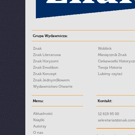
Grupa Wydawnicza:
Znak
Woblink
Znak Literanova
Miesięcznik Znak
Znak Horyzont
Ciekawostki Historyc
Znak Emotikon
Twoja Historia
Znak Koncept
Lubimy czytać
Znak JednymSłowem
Wydawnictwo Otwarte
Menu:
Kontakt:
Aktualności
12 619 95 00
Książki
sekretariat@znak.com
Autorzy
O nas