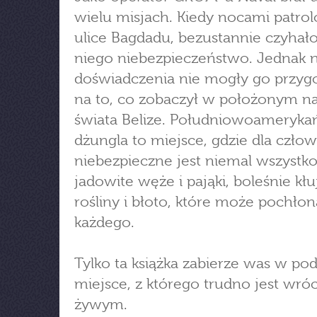
wielu misjach. Kiedy nocami patro
ulice Bagdadu, bezustannie czyhał
niego niebezpieczeństwo. Jednak 
doświadczenia nie mogły go przy
na to, co zobaczył w położonym n
świata Belize. Południowoameryka
dżungla to miejsce, gdzie dla człow
niebezpieczne jest niemal wszystko
jadowite węże i pająki, boleśnie kłu
rośliny i błoto, które może pochło
każdego.
Tylko ta książka zabierze was w po
miejsce, z którego trudno jest wróc
żywym.