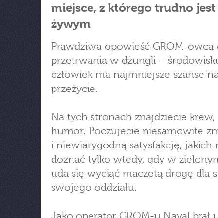
miejsce, z którego trudno jest
żywym
Prawdziwa opowieść GROM-owca o
przetrwania w dżungli – środowisku
człowiek ma najmniejsze szanse n
przeżycie.
Na tych stronach znajdziecie krew, 
humor. Poczujecie niesamowite z
i niewiarygodną satysfakcję, jakic
doznać tylko wtedy, gdy w zielony
uda się wyciąć maczetą drogę dla si
swojego oddziału.
Jako operator GROM-u Naval brał u