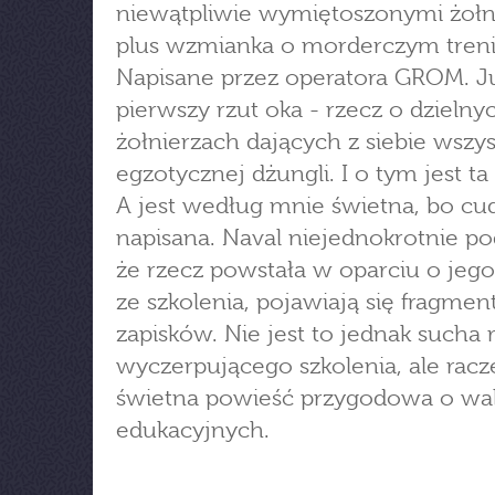
niewątpliwie wymiętoszonymi żołn
plus wzmianka o morderczym tren
Napisane przez operatora GROM. J
pierwszy rzut oka - rzecz o dzielny
żołnierzach dających z siebie wszy
egzotycznej dżungli. I o tym jest ta 
A jest według mnie świetna, bo c
napisana. Naval niejednokrotnie po
że rzecz powstała w oparciu o jego
ze szkolenia, pojawiają się fragme
zapisków. Nie jest to jednak sucha r
wyczerpującego szkolenia, ale racz
świetna powieść przygodowa o wa
edukacyjnych.