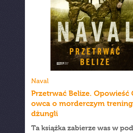
Naval
Przetrwać Belize. Opowieś
owca o morderczym trenin
dżungli
Ta książka zabierze was w po