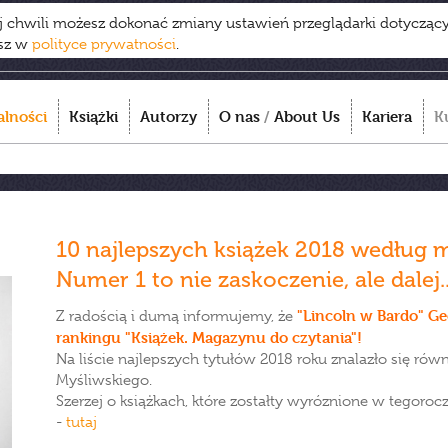
ej chwili możesz dokonać zmiany ustawień przeglądarki dotycząc
esz w
polityce prywatności
.
alności
Książki
Autorzy
O nas
/
About Us
Kariera
K
10 najlepszych książek 2018 według m
Numer 1 to nie zaskoczenie, ale dalej..
"Lincoln w Bardo" Ge
Z radością i dumą informujemy, że
rankingu "Książek. Magazynu do czytania"!
Na liście najlepszych tytułów 2018 roku znalazło się rów
Myśliwskiego.
Szerzej o książkach, które zostałty wyróznione w tegoro
-
tutaj