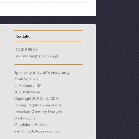
Kontakt:
12 619 95 00
sekretariat@znak.com.pl
Społeczny Instytut Wydawniczy
Znak Sp. z o.o.,
ul. Kościuszki 37,
30-105 Kraków
Copyright SIW Znak 2014
Foreign Rights Department
Inspektor Ochrony Danych
Osobowych
Magdalena Heczko
e-mail:
iodo@znak.com.pl