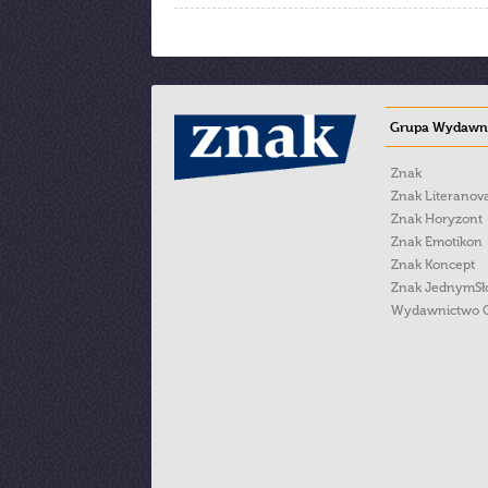
Grupa Wydawni
Znak
Znak Literanov
Znak Horyzont
Znak Emotikon
Znak Koncept
Znak JednymS
Wydawnictwo 