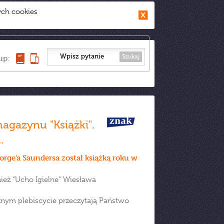
ych cookies
Szukaj
up:
agazynu "Książki".
.
orge'a Saundersa został książką roku w
nież "Ucho Igielne" Wiesława
cznym plebiscycie przeczytają Państwo