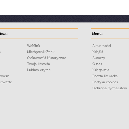
cza:
Menu:
Woblink
Aktualności
a
Miesięcznik Znak
Książki
Ciekawostki Historyczne
Autorzy
Twoja Historia
O nas
Lubimy czytać
Księgarnia
łowem
Poczta literacka
Otwarte
Polityka cookies
Ochrona Sygnalistow