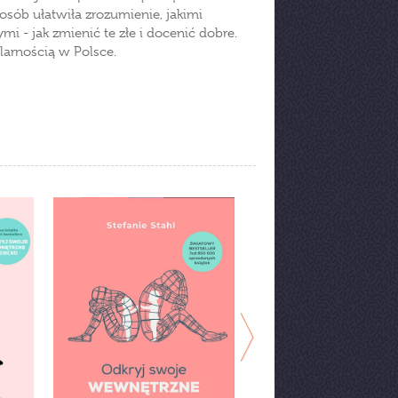
ób ułatwiła zrozumienie, jakimi
mi - jak zmienić te złe i docenić dobre.
ularnością w Polsce.