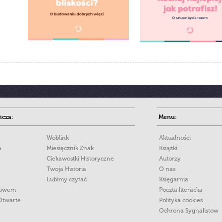
cza:
Menu:
Woblink
Aktualności
a
Miesięcznik Znak
Książki
Ciekawostki Historyczne
Autorzy
Twoja Historia
O nas
Lubimy czytać
Księgarnia
łowem
Poczta literacka
Otwarte
Polityka cookies
Ochrona Sygnalistow