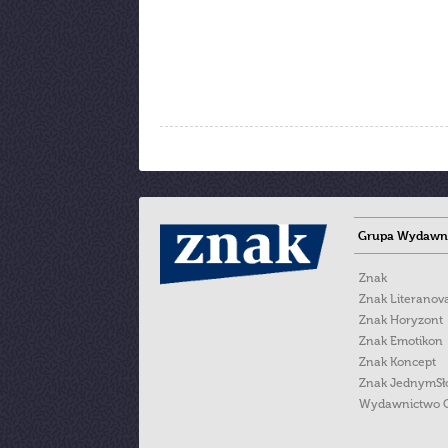
Grupa Wydawni
Znak
Znak Literanov
Znak Horyzont
Znak Emotikon
Znak Koncept
Znak JednymS
Wydawnictwo 