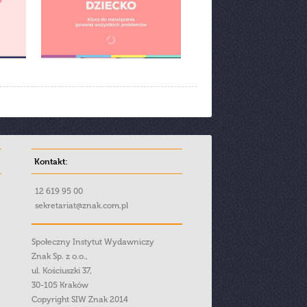
Kontakt:
12 619 95 00
sekretariat@znak.com.pl
Społeczny Instytut Wydawniczy
Znak Sp. z o.o.,
ul. Kościuszki 37,
30-105 Kraków
Copyright SIW Znak 2014