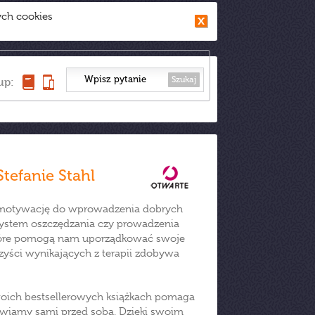
ych cookies
Szukaj
up:
Stefanie Stahl
z motywację do wprowadzenia dobrych
system oszczędzania czy prowadzenia
które pomogą nam uporządkować swoje
zyści wynikających z terapii zdobywa
swoich bestsellerowych książkach pomaga
tawiamy sami przed sobą. Dzięki swoim