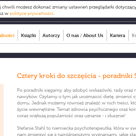
ej chwili możesz dokonać zmiany ustawień przeglądarki dotycząc
esz w
polityce prywatności
.
alności
Książki
Autorzy
O nas
/
About Us
Kariera
K
Cztery kroki do szczęścia - poradniki 
Po poradniki sięgamy, aby zdobyć wskazówki, rady ora
nawyków. Czytamy o tym jak urozmaicić dietę, zmienić 
domu. Jednak możemy również znaleźć w nich treści, 
życie wewnętrzne. Temat zdrowia psychicznego oraz kor
coraz większą popularność oraz uznanie - i słusznie!
Stefanie Stahl to niemiecka psychoterapeutka, która w 
nam zmierzyć się z najróżniejszymi wyznaniami, jakie s