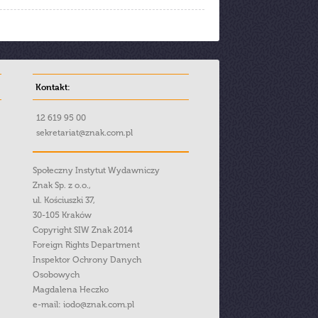
Kontakt:
12 619 95 00
sekretariat@znak.com.pl
Społeczny Instytut Wydawniczy
Znak Sp. z o.o.,
ul. Kościuszki 37,
30-105 Kraków
Copyright SIW Znak 2014
Foreign Rights Department
Inspektor Ochrony Danych
Osobowych
Magdalena Heczko
e-mail:
iodo@znak.com.pl