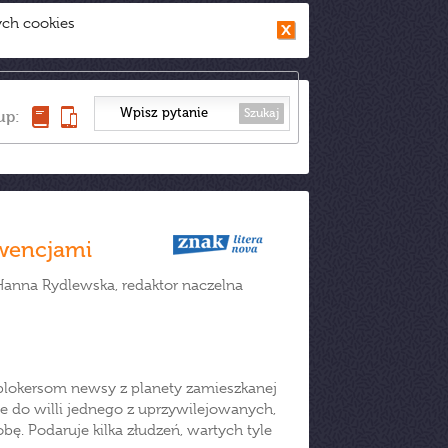
ych cookies
Szukaj
up:
wencjami
Hanna Rydlewska, redaktor naczelna
 blokersom newsy z planety zamieszkanej
do willi jednego z uprzywilejowanych,
bę. Podaruje kilka złudzeń, wartych tyle