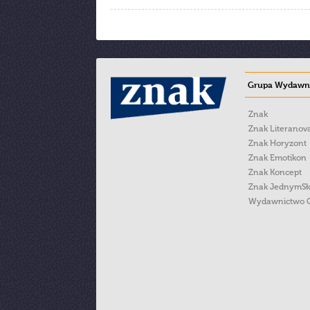
Grupa Wydawni
Znak
Znak Literanov
Znak Horyzont
Znak Emotikon
Znak Koncept
Znak JednymS
Wydawnictwo 