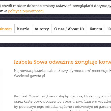
ej chwili możesz dokonać zmiany ustawień przeglądarki dotycząc
esz w
polityce prywatności
.
alności
Książki
Autorzy
O nas
/
About Us
Kariera
K
Izabela Sowa odważnie żongluje kon
Najnowszą książkę Izabeli Sowy „Tymczasem" recenzuje 
Weekend.gazeta.pl.
Kim jest Monique? „Francuską łączniczką, która przywozi
przez kastę ponowoczesnych braminów. Czasem wpadnie 
by pocieszyć jego zdradzaną żonę i odświeżyć jej gardero