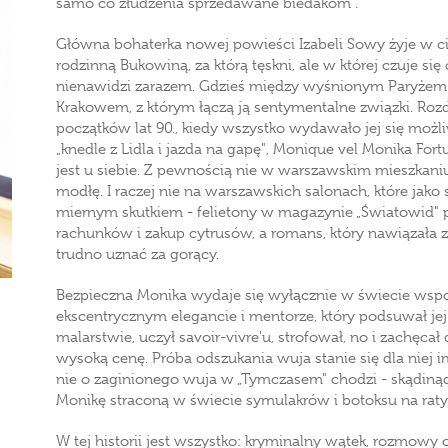
samo co złudzenia sprzedawane biedakom".
Główna bohaterka nowej powieści Izabeli Sowy żyje w c
rodzinną Bukowiną, za którą tęskni, ale w której czuje się o
nienawidzi zarazem. Gdzieś między wyśnionym Paryżem - k
Krakowem, z którym łączą ją sentymentalne związki. Ro
początków lat 90., kiedy wszystko wydawało jej się moż
„knedle z Lidla i jazda na gapę", Monique vel Monika Fortu
jest u siebie. Z pewnością nie w warszawskim mieszkani
modłę. I raczej nie na warszawskich salonach, które jako
miernym skutkiem - felietony w magazynie „Światowid" p
rachunków i zakup cytrusów, a romans, który nawiązała
trudno uznać za gorący.
Bezpieczna Monika wydaje się wyłącznie w świecie ws
ekscentrycznym elegancie i mentorze, który podsuwał jej
malarstwie, uczył savoir-vivre'u, strofował, no i zachęca
wysoką cenę. Próba odszukania wuja stanie się dla niej
nie o zaginionego wuja w „Tymczasem" chodzi - skądinąd 
Monikę straconą w świecie symulakrów i botoksu na raty
W tej historii jest wszystko: kryminalny wątek, rozmowy 