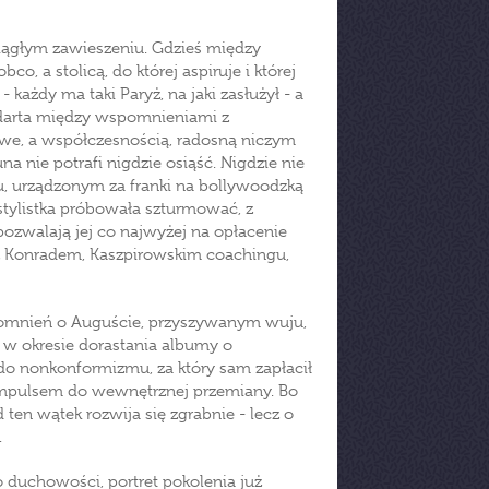
iągłym zawieszeniu. Gdzieś między
bco, a stolicą, do której aspiruje i której
ażdy ma taki Paryż, na jaki zasłużył - a
zdarta między wspomnieniami z
liwe, a współczesnością, radosną niczym
na nie potrafi nigdzie osiąść. Nigdzie nie
u, urządzonym za franki na bollywoodzką
 stylistka próbowała szturmować, z
ozwalają jej co najwyżej na opłacenie
 z Konradem, Kaszpirowskim coachingu,
pomnień o Auguście, przyszywanym wuju,
 w okresie dorastania albumy o
ł do nonkonformizmu, za który sam zapłacił
 impulsem do wewnętrznej przemiany. Bo
ten wątek rozwija się zgrabnie - lecz o
.
o duchowości, portret pokolenia już