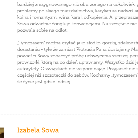
bardziej zrezygnowanego niż oburzonego na cokolwiek, g
problemy polskiego mieszkalnictwa, karykatura nadwiślańs
kpina i romantyzm, wina, kara i odkupienie. A, przepraszam
Sowa odważnie żongluje konwencjami. Na szczęście nie t
pozwala sobie na odlot.
„Tymczasem" można czytać jako słodko-gorzką, zdekon
dorastaniu - tyle że zamiast Piotrusia Pana dostajemy 
powieści Sowy zobaczyć próbę uchwycenia szerszej per
prowizorki, którą na co dzień uprawiamy. Wszystko dziś j
autorytety. O związkach nie wspominając. Przyjaciół n
częściej niż szczoteczki do zębów. Kochamy „tymczasem". 
że życie jest gdzie indziej.
Izabela Sowa