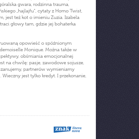
óralska gwara, rodzinna trauma,
kiego „hajlajfu", cytaty z Homo Twist,
, jest też kot o imieniu Zuzia. Izabela
raci głowy tam, gdzie jej bohaterka
struowaną opowieść o spóźnionym
Mademoiselle Monique. Można także w
spektywy, obśmiania emocjonalnej
est na chwilę: pasje, zawodowe sojusze,
ie szanujemy, partnerów wymieniamy
Wieczny jest tylko kredyt. I przekonanie,