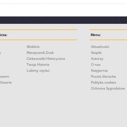
cza:
Menu:
Woblink
Aktualności
a
Miesięcznik Znak
Książki
Ciekawostki Historyczne
Autorzy
Twoja Historia
O nas
Lubimy czytać
Księgarnia
łowem
Poczta literacka
Otwarte
Polityka cookies
Ochrona Sygnalistow