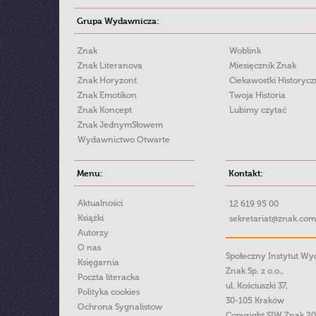
Grupa Wydawnicza:
Znak
Woblink
Znak Literanova
Miesięcznik Znak
Znak Horyzont
Ciekawostki Historyc
Znak Emotikon
Twoja Historia
Znak Koncept
Lubimy czytać
Znak JednymSłowem
Wydawnictwo Otwarte
Menu:
Kontakt:
Aktualności
12 619 95 00
Książki
sekretariat@znak.com
Autorzy
O nas
Społeczny Instytut W
Księgarnia
Znak Sp. z o.o.,
Poczta literacka
ul. Kościuszki 37,
Polityka cookies
30-105 Kraków
Ochrona Sygnalistow
Copyright SIW Znak 2