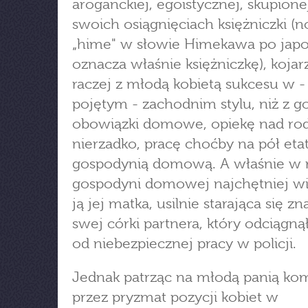
aroganckiej, egoistycznej, skupione
swoich osiągnięciach księżniczki (
„hime" w słowie Himekawa po jap
oznacza właśnie księżniczkę), kojarz
raczej z młodą kobietą sukcesu w -
pojętym - zachodnim stylu, niż z g
obowiązki domowe, opiekę nad rodz
nierzadko, pracę choćby na pół eta
gospodynią domową. A właśnie w r
gospodyni domowej najchętniej wi
ją jej matka, usilnie starająca się zn
swej córki partnera, który odciągną
od niebezpiecznej pracy w policji.
Jednak patrząc na młodą panią kom
przez pryzmat pozycji kobiet w