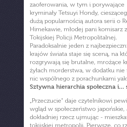
zaoferowania, w tym i porywające
kryminały Tetsuyi Hondy, ciesząceg
dużą popularnością autora serii o R
Himekawie, młodej pani komisarz 
Tokijskiej Policji Metropolitalnej.
Paradoksalnie jeden z najbezpieczn
krajów świata staje się sceną, na kt
rozgrywają się brutalne, mrożące 
żyłach morderstwa, w dodatku nie
nic wspólnego z porachunkami yak
Sztywna hierarchia społeczna i...
„Przeczucie" daje czytelnikowi pew
wgląd w społeczeństwo japońskie, 
dokładniej rzecz ujmując - miesz
tokijskiej metropolii. Pierwsze, co r