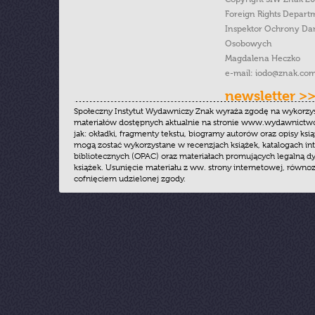
Foreign Rights Depart
Inspektor Ochrony Da
Osobowych
Magdalena Heczko
e-mail:
iodo@znak.com
newsletter >
Społeczny Instytut Wydawniczy Znak wyraża zgodę na wykorzy
materiałów dostępnych aktualnie na stronie www.wydawnictwoz
jak: okładki, fragmenty tekstu, biogramy autorów oraz opisy ksią
mogą zostać wykorzystane w recenzjach książek, katalogach i
bibliotecznych (OPAC) oraz materiałach promujących legalną dy
książek. Usunięcie materiału z ww. strony internetowej, równoz
cofnięciem udzielonej zgody.