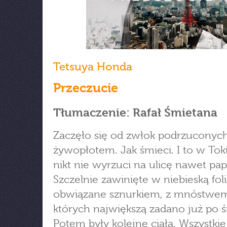
Tetsuya Honda
Przeczucie
Tłumaczenie: Rafał Śmietana
Zaczęło się od zwłok podrzuconyc
żywopłotem. Jak śmieci. I to w Toki
nikt nie wyrzuci na ulicę nawet pap
Szczelnie zawinięte w niebieską foli
obwiązane sznurkiem, z mnóstwem
których największą zadano już po ś
Potem były kolejne ciała. Wszystkie