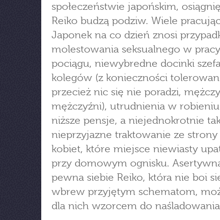
społeczeństwie japońskim, osiągnię
Reiko budzą podziw. Wiele pracują
Japonek na co dzień znosi przypadk
molestowania seksualnego w pracy
pociągu, niewybredne docinki szefa
kolegów (z konieczności tolerowan
przecież nic się nie poradzi, mężczy
mężczyźni), utrudnienia w robieniu 
niższe pensje, a niejednokrotnie ta
nieprzyjazne traktowanie ze strony
kobiet, które miejsce niewiasty upa
przy domowym ognisku. Asertywna
pewna siebie Reiko, która nie boi si
wbrew przyjętym schematom, moż
dla nich wzorcem do naśladowania