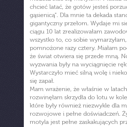
chcieć latać, że gotów jesteś porzu
gąsienicą". Dla mnie ta dekada stan
gigantyczny przełom. Wydaje mi si
ciągu 10 lat zrealizowałam zawod
wszystko to, co sobie wymarzyłam,
pomnożone razy cztery. Miałam po
że świat otwiera się przede mną. 
wyzwania były na wyciągnięcie ręki
Wystarczyło mieć silną wolę i niek
się zapał.
Mam wrażenie, że właśnie w latach
rozwinęłam skrzydła do lotu w kolej
które były również niezwykle dla m
rozwojowe i pełne doświadczeń. Ż
motyla jest pełne zaskakujących pr