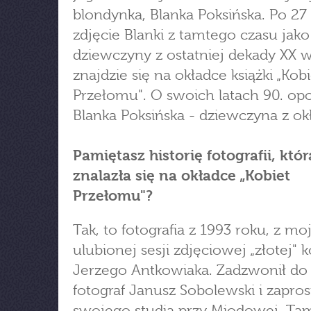
blondynka, Blanka Poksińska. Po 27 
zdjęcie Blanki z tamtego czasu jak
dziewczyny z ostatniej dekady XX 
znajdzie się na okładce książki „Kob
Przełomu". O swoich latach 90. op
Blanka Poksińska - dziewczyna z okł
Pamiętasz historię fotografii, któr
znalazła się na okładce „Kobiet
Przełomu"?
Tak, to fotografia z 1993 roku, z mo
ulubionej sesji zdjęciowej „złotej" k
Jerzego Antkowiaka. Zadzwonił do
fotograf Janusz Sobolewski i zapros
swojego studia przy Miodowej. Ta