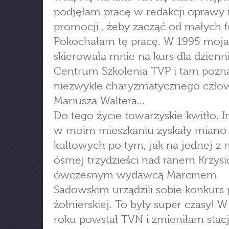
podjęłam pracę w redakcji oprawy 
promocji , żeby zacząć od małych 
Pokochałam tę pracę. W 1995 moja
skierowała mnie na kurs dla dzienn
Centrum Szkolenia TVP i tam poz
niezwykle charyzmatycznego człow
Mariusza Waltera...
Do tego życie towarzyskie kwitło. 
w moim mieszkaniu zyskały miano
kultowych po tym, jak na jednej z n
ósmej trzydzieści nad ranem Krzysio
ówczesnym wydawcą Marcinem
Sadowskim urządzili sobie konkurs 
żołnierskiej. To były super czasy! 
roku powstał TVN i zmieniłam stacj