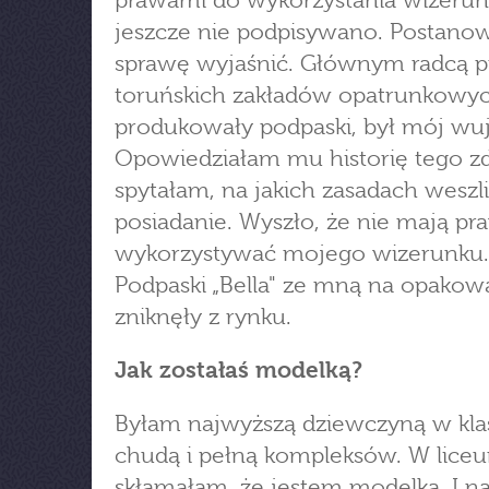
prawami do wykorzystania wizeru
jeszcze nie podpisywano. Postano
sprawę wyjaśnić. Głównym radcą
toruńskich zakładów opatrunkowyc
produkowały podpaski, był mój wuj
Opowiedziałam mu historię tego zdj
spytałam, na jakich zasadach weszl
posiadanie. Wyszło, że nie mają pr
wykorzystywać mojego wizerunku.
Podpaski „Bella" ze mną na opakow
zniknęły z rynku.
Jak zostałaś modelką?
Byłam najwyższą dziewczyną w klas
chudą i pełną kompleksów. W lice
skłamałam, że jestem modelką. I 