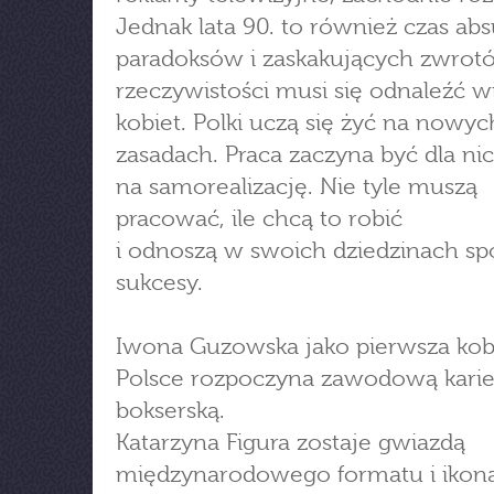
Jednak lata 90. to również czas ab
paradoksów i zaskakujących zwrotó
rzeczywistości musi się odnaleźć w
kobiet. Polki uczą się żyć na nowyc
zasadach. Praca zaczyna być dla ni
na samorealizację. Nie tyle muszą
pracować, ile chcą to robić
i odnoszą w swoich dziedzinach sp
sukcesy.
Iwona Guzowska jako pierwsza kob
Polsce rozpoczyna zawodową karie
bokserską.
Katarzyna Figura zostaje gwiazdą
międzynarodowego formatu i ikoną