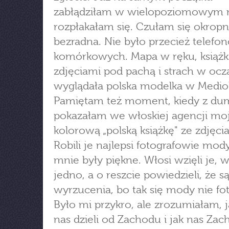
zabłądziłam w wielopoziomowym m
rozpłakałam się. Czułam się okropn
bezradna. Nie było przecież telefo
komórkowych. Mapa w ręku, książk
zdjęciami pod pachą i strach w ocz
wyglądała polska modelka w Mediol
Pamiętam też moment, kiedy z du
pokazałam we włoskiej agencji mo
kolorową „polską książkę" ze zdjęci
Robili je najlepsi fotografowie mody
mnie były piękne. Włosi wzięli je, w
jedno, a o reszcie powiedzieli, że s
wyrzucenia, bo tak się mody nie fot
Było mi przykro, ale zrozumiałam, j
nas dzieli od Zachodu i jak nas Zac