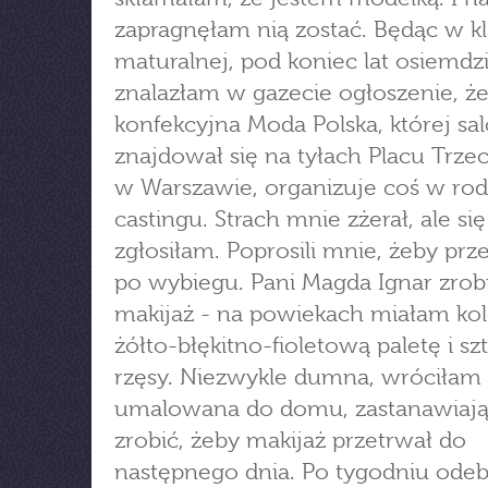
zapragnęłam nią zostać. Będąc w kl
maturalnej, pod koniec lat osiemdzi
znalazłam w gazecie ogłoszenie, że
konfekcyjna Moda Polska, której sa
znajdował się na tyłach Placu Trze
w Warszawie, organizuje coś w rod
castingu. Strach mnie zżerał, ale się
zgłosiłam. Poprosili mnie, żeby prze
po wybiegu. Pani Magda Ignar zrob
makijaż - na powiekach miałam ko
żółto-błękitno-fioletową paletę i s
rzęsy. Niezwykle dumna, wróciłam 
umalowana do domu, zastanawiając
zrobić, żeby makijaż przetrwał do
następnego dnia. Po tygodniu ode