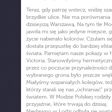
Teraz, gdy patrzę wstecz, widzę sza
brzydkie ulice. Nie ma porównania 
dzisiejszą Warszawą. Na tym tle Mo
jawiła mi się jako jedyne miejsce, g
życie nabierało kolorów. Czułam s
dostała przepustkę do bardziej elit
świata. Pamiętam nasze pokazy w 
Victoria. Stanowiłyśmy hermetyczn
przez co poczucie przynależności 
wybranego grona było jeszcze więk
Miałyśmy wspaniałych kolegów, też
którzy starali się nas „ochraniać" p
światem. W Modzie Polskiej rodziły 
przyjaźnie, które trwają do dzisiaj.
Niedawno w Łodzi odbyła się wyst