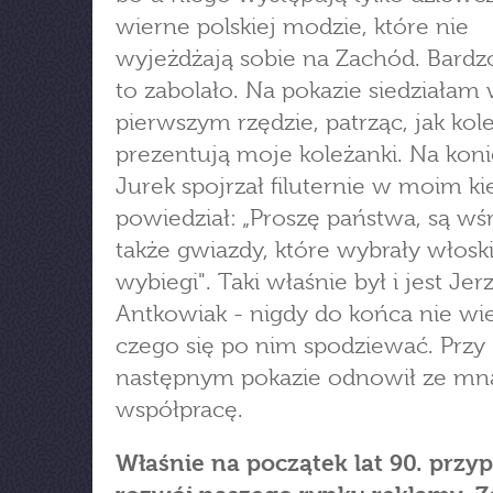
wierne polskiej modzie, które nie
wyjeżdżają sobie na Zachód. Bard
to zabolało. Na pokazie siedziałam
pierwszym rzędzie, patrząc, jak kol
prezentują moje koleżanki. Na kon
Jurek spojrzał filuternie w moim ki
powiedział: „Proszę państwa, są wś
także gwiazdy, które wybrały włosk
wybiegi". Taki właśnie był i jest Jer
Antkowiak - nigdy do końca nie wi
czego się po nim spodziewać. Przy
następnym pokazie odnowił ze mn
współpracę.
Właśnie na początek lat 90. przy