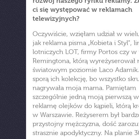
rozwój naszego rynku reklamy. Z
ci się występować w reklamach
telewizyjnych?
Oczywiście, wzięłam udział w wielu
jak reklama pisma „Kobieta i Styl", lin
lotniczych LOT, firmy Portos czy w
Remingtona, którą wyreżyserował 
światowym poziomie Laco Adamik
sporą ich kolekcję, bo wszystko skr
nagrywała moja mama. Pamiętam
szczególnie jedną moją pierwszą w
reklamę olejków do kąpieli, którą kr
w Warszawie. Reżyserem był bardz
przystojny mężczyzna, dość zarozu
strasznie apodyktyczny. Na planie 3