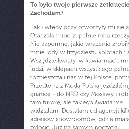
To było twoje pierwsze zetknięcie
Zachodem?
Tak i wtedy oczy otworzyły mi się 
Otaczała mnie zupełnie inna rzeczy
Nie zapomnę, jakie wrażenie zrobił
mnie lody w trzydziestu kolorach i
Wszędzie kwiaty, w kawiarniach m
ludzi, w sklepach wszystkiego pełno
rozpieszczali nas w tej Polsce, pom
Przedtem, z Modą Polską jeździliśm
granicę - do NRD czy Moskwy i rob
tam furorę, ale takiego świata nie
widziałam. Dostałam od agencji kil
adresów showroomów, gdzie miał
zgłosić. Już na samym początku