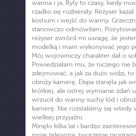
wanna i ja. Były to czasy, kiedy mod
rzadko się rozbierały. Reżyser kazał
kostium i wejść do wanny. Grzeczni
stanowczo odmówiłam. Poirytowa
reżyser zwrócił mi uwagę, że jest
modelką i mam wykonywać jego po
Mój wojowniczy charakter dał o so
Powiedziałam mu, że niczego nie 
zdejmować, a jak za dużo widzi, to
obniży kamerę. Ekipa stanęła jak wr
krótkiej, ale ostrej wymianie zdań us
wrzucił do wanny suchy lód i obniż
kamerę. Nie rozstaliśmy się wtedy 
wielkiej przyjaźni.
Minęło kilka lat i bardzo zaintereso
mnie telewizja, tworzenie progra