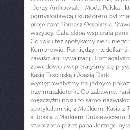
„Jerzy Antkowiak - Moda Polska", kt
pomysłodawcą i kuratorem był zna
projektant Tomasz Ossoliński. Stawi
wszyscy. Cała ekipa wspierała pana
Co roku też spotykamy się u niego
Komorowie. Pomiędzy modelkami n
zawiści ani rywalizacji. Pomagałyś
zawodowo i wspierałyśmy się prywa
Kasią Trzcińską i Joasią Dark
występowałyśmy na jednym pokazi
trzy muszkieterki. Co zabawne, nas
mężczyźni nosili to samo nazwisko:
spotykałam się z Maćkiem, Kasia z
a Joasia z Markiem Dutkiewiczem. 
stworzona przez pana Jerzego była