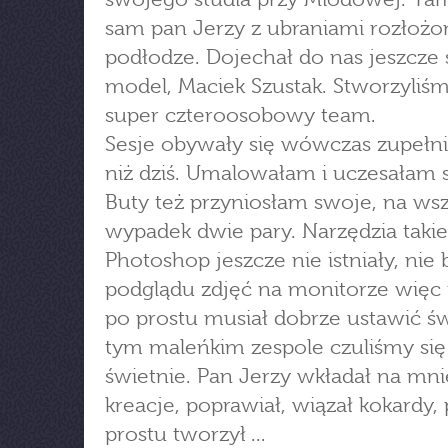
sam pan Jerzy z ubraniami rozłoż
podłodze. Dojechał do nas jeszcze 
model, Maciek Szustak. Stworzyliś
super czteroosobowy team.
Sesje obywały się wówczas zupełni
niż dziś. Umalowałam i uczesałam 
Buty też przyniosłam swoje, na wsz
wypadek dwie pary. Narzędzia takie
Photoshop jeszcze nie istniały, nie 
podglądu zdjęć na monitorze więc 
po prostu musiał dobrze ustawić św
tym maleńkim zespole czuliśmy się
świetnie. Pan Jerzy wkładał na mn
kreacje, poprawiał, wiązał kokardy,
prostu tworzył ...