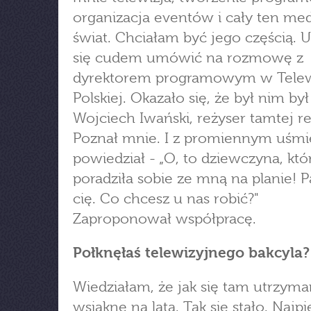
organizacja eventów i cały ten med
świat. Chciałam być jego częścią. 
się cudem umówić na rozmowę z
dyrektorem programowym w Telew
Polskiej. Okazało się, że był nim by
Wojciech Iwański, reżyser tamtej r
Poznał mnie. I z promiennym uśm
powiedział - „O, to dziewczyna, któ
poradziła sobie ze mną na planie!
cię. Co chcesz u nas robić?"
Zaproponował współpracę.
Połknęłaś telewizyjnego bakcyla?
Wiedziałam, że jak się tam utrzyma
wsiąknę na lata. Tak się stało. Najp