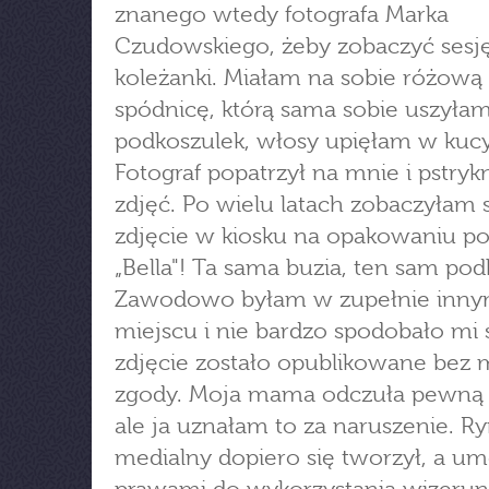
znanego wtedy fotografa Marka
Czudowskiego, żeby zobaczyć sesj
koleżanki. Miałam na sobie różową
spódnicę, którą sama sobie uszyłam
podkoszulek, włosy upięłam w kucy
Fotograf popatrzył na mnie i pstrykn
zdjęć. Po wielu latach zobaczyłam
zdjęcie w kiosku na opakowaniu p
„Bella"! Ta sama buzia, ten sam pod
Zawodowo byłam w zupełnie inn
miejscu i nie bardzo spodobało mi s
zdjęcie zostało opublikowane bez 
zgody. Moja mama odczuła pewną
ale ja uznałam to za naruszenie. R
medialny dopiero się tworzył, a u