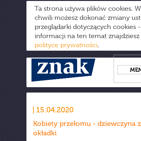
Ta strona używa plików cookies. W
chwili możesz dokonać zmiany us
przeglądarki dotyczących cookies
-
informacji na ten temat znajdziesz
polityce prywatności
.
ME
15.04.2020
Kobiety przełomu - dziewczyna z
okładki