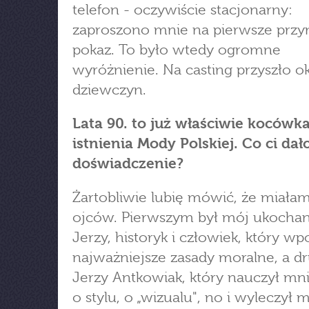
telefon - oczywiście stacjonarny:
zaproszono mnie na pierwsze przym
pokaz. To było wtedy ogromne
wyróżnienie. Na casting przyszło o
dziewczyn.
Lata 90. to już właściwie kocówk
istnienia Mody Polskiej. Co ci dał
doświadczenie?
Żartobliwie lubię mówić, że miał
ojców. Pierwszym był mój ukochan
Jerzy, historyk i człowiek, który wp
najważniejsze zasady moralne, a d
Jerzy Antkowiak, który nauczył mn
o stylu, o „wizualu", no i wyleczył 