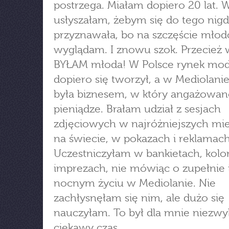
postrzega. Miałam dopiero 20 lat. 
usłyszałam, żebym się do tego nigd
przyznawała, bo na szczęście młod
wyglądam. I znowu szok. Przecież 
BYŁAM młoda! W Polsce rynek mo
dopiero się tworzył, a w Mediolan
była biznesem, w który angażowan
pieniądze. Brałam udział z sesjach
zdjęciowych w najróżniejszych mi
na świecie, w pokazach i reklamach
Uczestniczyłam w bankietach, kol
imprezach, nie mówiąc o zupełnie
nocnym życiu w Mediolanie. Nie
zachłysnęłam się nim, ale dużo się
nauczyłam. To był dla mnie niezwy
ciekawy czas.