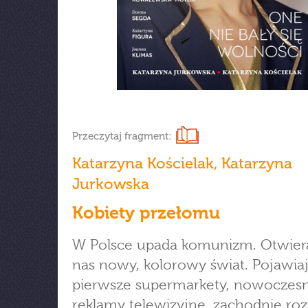
Przeczytaj fragment:
Katarzyna Kościelak
,
Katarzyna
Jurkowska
Kobiety przełomu
W Polsce upada komunizm. Otwiera
nas nowy, kolorowy świat. Pojawiaj
pierwsze supermarkety, nowoczes
reklamy telewizyjne, zachodnie roz