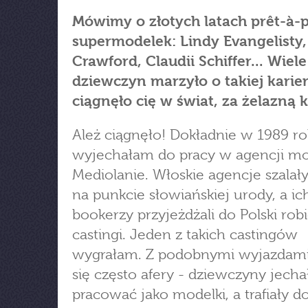
Mówimy o złotych latach prêt-à-p
supermodelek: Lindy Evangelisty,
Crawford, Claudii Schiffer... Wiele
dziewczyn marzyło o takiej karier
ciągnęło cię w świat, za żelazną 
Ależ ciągnęło! Dokładnie w 1989 r
wyjechałam do pracy w agencji m
Mediolanie. Włoskie agencje szalał
na punkcie słowiańskiej urody, a ic
bookerzy przyjeżdżali do Polski rob
castingi. Jeden z takich castingów
wygrałam. Z podobnymi wyjazdami
się często afery - dziewczyny jecha
pracować jako modelki, a trafiały d