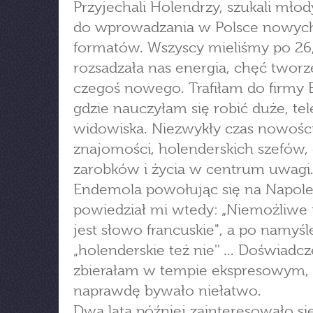
Przyjechali Holendrzy, szukali młod
do wprowadzania w Polsce nowyc
formatów. Wszyscy mieliśmy po 26, 
rozsadzała nas energia, chęć tworz
czegoś nowego. Trafiłam do firmy
gdzie nauczyłam się robić duże, te
widowiska. Niezwykły czas nowości
znajomości, holenderskich szefów,
zarobków i życia w centrum uwagi.
Endemola powołując się na Napol
powiedział mi wtedy: „Niemożliwe 
jest słowo francuskie", a po namyśl
„holenderskie też nie'' ... Doświadc
zbierałam w tempie ekspresowym,
naprawdę bywało niełatwo.
Dwa lata później zainteresowało s