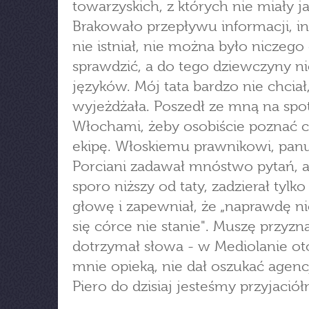
towarzyskich, z których nie miały ja
Brakowało przepływu informacji, in
nie istniał, nie można było niczego
sprawdzić, a do tego dziewczyny ni
języków. Mój tata bardzo nie chcia
wyjeżdżała. Poszedł ze mną na spo
Włochami, żeby osobiście poznać c
ekipę. Włoskiemu prawnikowi, panu
Porciani zadawał mnóstwo pytań, 
sporo niższy od taty, zadzierał tylk
głowę i zapewniał, że „naprawdę ni
się córce nie stanie". Muszę przyzn
dotrzymał słowa - w Mediolanie ot
mnie opieką, nie dał oszukać agen
Piero do dzisiaj jesteśmy przyjaciół