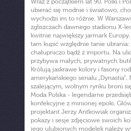
Wraz z początkiem lat 90. Polki i Po
ubierać się modnie i światowo, ch
wychodzi im to różnie. W Warszawi
zgliszczach dawnego stadionu X-le
kwitnie największy jarmark Europy
tam kupić względnie tanie ubrania:
chałupniczo bądź z importu. Na uli
przybywa małych, prywatnych buti
Królują jaskrawe kolory i fasony ro
amerykańskiego serialu „Dynastia".
szalejącym, wolnym rynku broni się
Moda Polska - legendarne przedsię
konfekcyjne z minionej epoki. Głó
projektant Jerzy Antkowiak organiz
pokazy i sesje zdjęciowe swoich kol
jego ulubionych modelek należy w