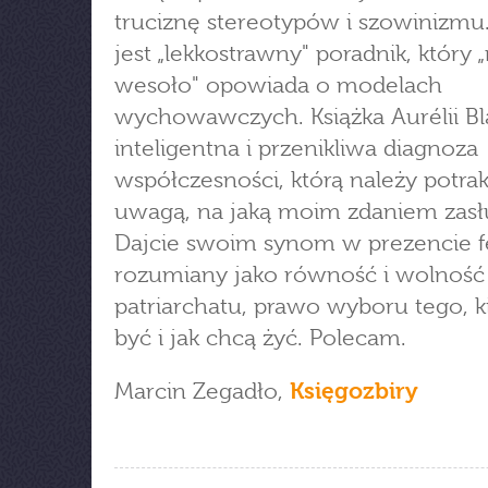
truciznę stereotypów i szowinizmu.
jest „lekkostrawny" poradnik, który 
wesoło" opowiada o modelach
wychowawczych. Książka Aurélii Bl
inteligentna i przenikliwa diagnoza
współczesności, którą należy potra
uwagą, na jaką moim zdaniem zasł
Dajcie swoim synom w prezencie 
rozumiany jako równość i wolność
patriarchatu, prawo wyboru tego, 
być i jak chcą żyć. Polecam.
Marcin Zegadło,
Księgozbiry