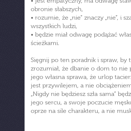
• jest empatyczny, ma odwagę sta
obronie słabszych,
• rozumie, że „nie” znaczy „nie”, i s
wszystkich ludzi,
• będzie miał odwagę podążać wła
ścieżkami.
Sięgnij po ten poradnik i spraw, by 
zrozumiał, że dbanie o dom to nie
jego własna sprawa, że urlop tacier
jest przywilejem, a nie obciążenie
„Nigdy nie będziesz szła sama” będzi
jego sercu, a swoje poczucie męsk
oprze na sile charakteru, a nie mus