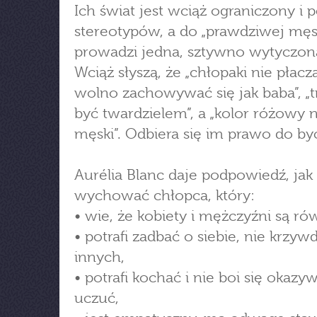
Ich świat jest wciąż ograniczony i 
stereotypów, a do „prawdziwej męs
prowadzi jedna, sztywno wytyczon
Wciąż słyszą, że „chłopaki nie płaczą
wolno zachowywać się jak baba”, „t
być twardzielem”, a „kolor różowy n
męski”. Odbiera się im prawo do byc
Aurélia Blanc daje podpowiedź, jak
wychować chłopca, który:
• wie, że kobiety i mężczyźni są ró
• potrafi zadbać o siebie, nie krzyw
innych,
• potrafi kochać i nie boi się okazy
uczuć,