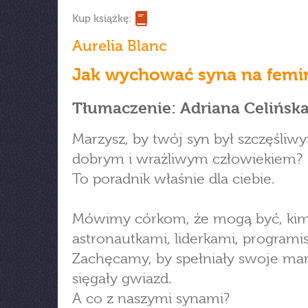
Kup książkę:
Aurelia Blanc
Jak wychować syna na femin
Tłumaczenie: Adriana Celińsk
Marzysz, by twój syn był szczęśliw
dobrym i wrażliwym człowiekiem?
To poradnik właśnie dla ciebie.
Mówimy córkom, że mogą być, kim
astronautkami, liderkami, programi
Zachęcamy, by spełniały swoje mar
sięgały gwiazd.
A co z naszymi synami?