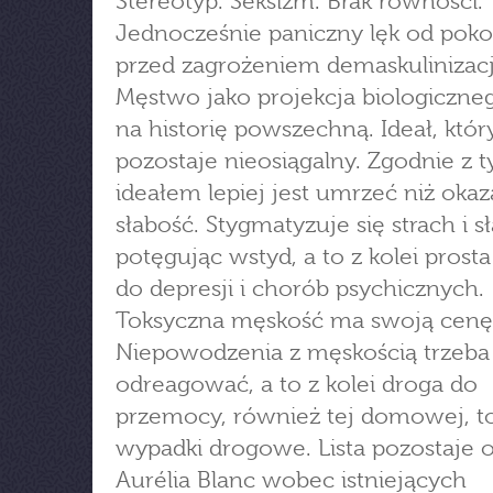
Stereotyp. Seksizm. Brak równości.
Jednocześnie paniczny lęk od pokol
przed zagrożeniem demaskulinizacj
Męstwo jako projekcja biologiczne
na historię powszechną. Ideał, któr
pozostaje nieosiągalny. Zgodnie z 
ideałem lepiej jest umrzeć niż okaz
słabość. Stygmatyzuje się strach i s
potęgując wstyd, a to z kolei prost
do depresji i chorób psychicznych.
Toksyczna męskość ma swoją cenę
Niepowodzenia z męskością trzeba
odreagować, a to z kolei droga do
przemocy, również tej domowej, to
wypadki drogowe. Lista pozostaje o
Aurélia Blanc wobec istniejących