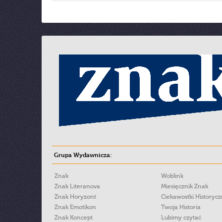
Grupa Wydawnicza:
Znak
Woblink
Znak Literanova
Miesięcznik Znak
Znak Horyzont
Ciekawostki Historyc
Znak Emotikon
Twoja Historia
Znak Koncept
Lubimy czytać