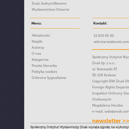
Znak JednymSłowem
Wydawnictwo Otwarte
Menu:
Kontakt:
Aktualności
12 619 95 00
Książki
sekretariat@znak.com
Autorzy
O nas
Społeczny Instytut W
Księgarnia
Znak Sp. z o.o.,
Poczta literacka
ul. Kościuszki 37,
Polityka cookies
30-105 Kraków
Ochrona Sygnalistow
Copyright SIW Znak 2
Foreign Rights Depart
Inspektor Ochrony Da
Osobowych
Magdalena Heczko
e-mail:
iodo@znak.com
newsletter >
Społeczny Instytut Wydawniczy Znak wyraża zgodę na wykorzy