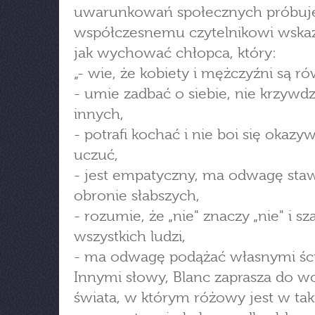
uwarunkowań społecznych próbuje
współczesnemu czytelnikowi wska
jak wychować chłopca, który:
„- wie, że kobiety i mężczyźni są ró
- umie zadbać o siebie, nie krzywd
innych,
- potrafi kochać i nie boi się okazy
uczuć,
- jest empatyczny, ma odwagę sta
obronie słabszych,
- rozumie, że „nie" znaczy „nie" i s
wszystkich ludzi,
- ma odwagę podążać własnymi ści
Innymi słowy, Blanc zaprasza do w
świata, w którym różowy jest w ta