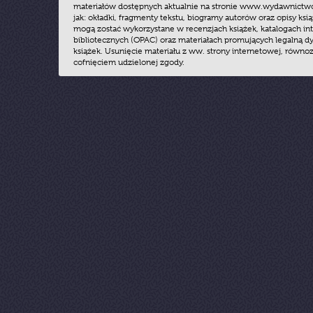
materiałów dostępnych aktualnie na stronie www.wydawnictwoz
jak: okładki, fragmenty tekstu, biogramy autorów oraz opisy ksią
mogą zostać wykorzystane w recenzjach książek, katalogach i
bibliotecznych (OPAC) oraz materiałach promujących legalną dy
książek. Usunięcie materiału z ww. strony internetowej, równoz
cofnięciem udzielonej zgody.