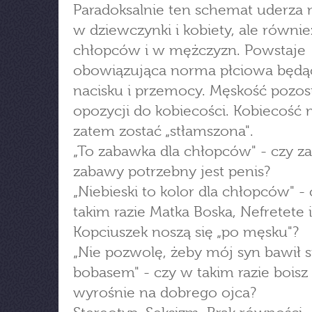
Paradoksalnie ten schemat uderza n
w dziewczynki i kobiety, ale równi
chłopców i w mężczyzn. Powstaje
obowiązująca norma płciowa będą
nacisku i przemocy. Męskość pozos
opozycji do kobiecości. Kobiecość 
zatem zostać „stłamszona".
„To zabawka dla chłopców" - czy z
zabawy potrzebny jest penis?
„Niebieski to kolor dla chłopców" -
takim razie Matka Boska, Nefretete i
Kopciuszek noszą się „po męsku"?
„Nie pozwolę, żeby mój syn bawił si
bobasem" - czy w takim razie boisz 
wyrośnie na dobrego ojca?