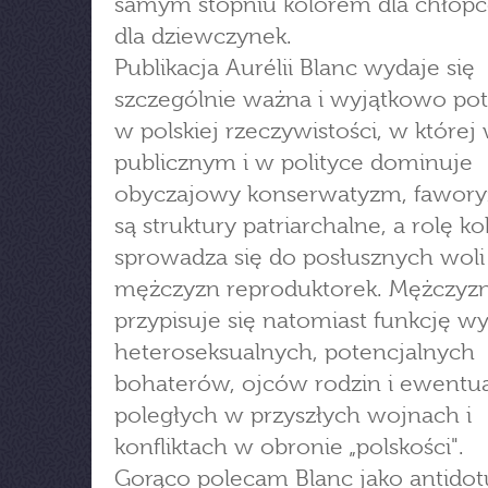
samym stopniu kolorem dla chłopcó
dla dziewczynek.
Publikacja Aurélii Blanc wydaje się
szczególnie ważna i wyjątkowo po
w polskiej rzeczywistości, w której
publicznym i w polityce dominuje
obyczajowy konserwatyzm, fawor
są struktury patriarchalne, a rolę ko
sprowadza się do posłusznych woli
mężczyzn reproduktorek. Mężczy
przypisuje się natomiast funkcję w
heteroseksualnych, potencjalnych
bohaterów, ojców rodzin i ewentu
poległych w przyszłych wojnach i
konfliktach w obronie „polskości".
Gorąco polecam Blanc jako antido