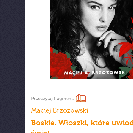
Przeczytaj fragment:
Maciej Brzozowski
Boskie. Włoszki, które uwio
świat