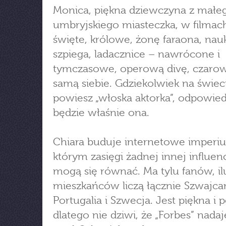
Monica, piękna dziewczyna z małe
umbryjskiego miasteczka, w filmac
święte, królowe, żonę faraona, na
szpiega, ladacznice – nawrócone i
tymczasowe, operową divę, czarow
samą siebie. Gdziekolwiek na świec
powiesz „włoska aktorka”, odpowied
będzie właśnie ona.
Chiara buduje internetowe imperiu
którym zasięgi żadnej innej influenc
mogą się równać. Ma tylu fanów, il
mieszkańców liczą łącznie Szwajcar
Portugalia i Szwecja. Jest piękna i 
dlatego nie dziwi, że „Forbes” nadaj