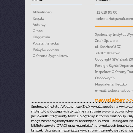
Aktualności
12 619 95 00
Książki
sekretariat@znak.com
Autorzy
O nas
Społeczny Instytut W
Księgarnia
Znak Sp. z o.o.,
Poczta literacka
ul. Kościuszki 37,
Polityka cookies
30-105 Kraków
Ochrona Sygnalistow
Copyright SIW Znak 2
Foreign Rights Depart
Inspektor Ochrony Da
Osobowych
Magdalena Heczko
e-mail:
iodo@znak.com
newsletter >
Społeczny Instytut Wydawniczy Znak wyraża zgodę na wykorzy
materiałów dostępnych aktualnie na stronie www.wydawnictwoz
jak: okładki, fragmenty tekstu, biogramy autorów oraz opisy ksią
mogą zostać wykorzystane w recenzjach książek, katalogach i
bibliotecznych (OPAC) oraz materiałach promujących legalną dy
książek. Usunięcie materiału z ww. strony internetowej, równoz