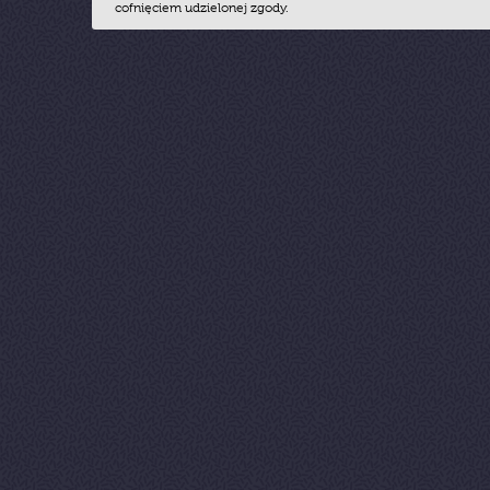
cofnięciem udzielonej zgody.