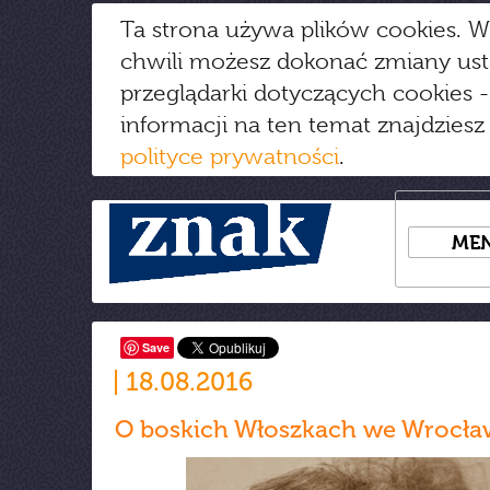
Ta strona używa plików cookies. W
chwili możesz dokonać zmiany us
przeglądarki dotyczących cookies
-
informacji na ten temat znajdziesz
polityce prywatności
.
ME
Save
18.08.2016
O boskich Włoszkach we Wrocła