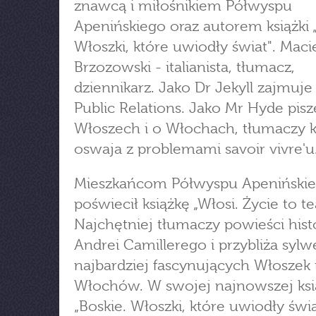
znawcą i miłośnikiem Półwyspu
Apenińskiego oraz autorem książki 
Włoszki, które uwiodły świat". Macie
Brzozowski - italianista, tłumacz,
dziennikarz. Jako Dr Jekyll zajmuje 
Public Relations. Jako Mr Hyde pisz
Włoszech i o Włochach, tłumaczy ks
oswaja z problemami savoir vivre'u
Mieszkańcom Półwyspu Apeniński
poświecił książkę „Włosi. Życie to tea
Najchętniej tłumaczy powieści his
Andrei Camillerego i przybliża sylw
najbardziej fascynujących Włoszek 
Włochów. W swojej najnowszej ksi
„Boskie. Włoszki, które uwiodły świa