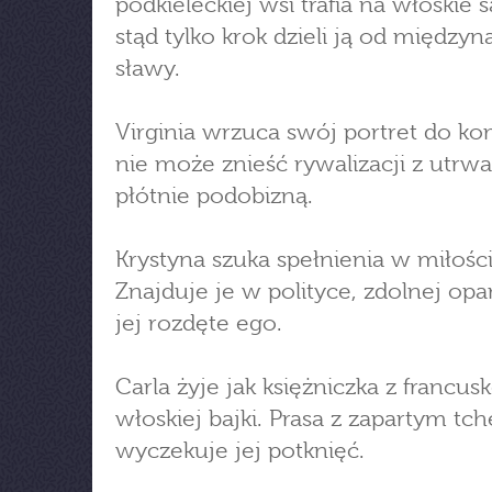
podkieleckiej wsi trafia na włoskie s
stąd tylko krok dzieli ją od między
sławy.
Virginia wrzuca swój portret do ko
nie może znieść rywalizacji z utrw
płótnie podobizną.
Krystyna szuka spełnienia w miłości
Znajduje je w polityce, zdolnej o
jej rozdęte ego.
Carla żyje jak księżniczka z francus
włoskiej bajki. Prasa z zapartym tc
wyczekuje jej potknięć.