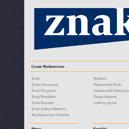
Grupa Wydawnicza:
Znak
Woblink
Znak Literanova
Miesięcznik Znak
Znak Horyzont
Ciekawostki Historyc
Znak Emotikon
Twoja Historia
Znak Koncept
Lubimy czytać
Znak JednymSłowem
Wydawnictwo Otwarte
Menu:
Kontakt: