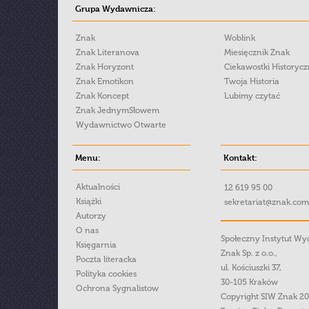
Grupa Wydawnicza:
Znak
Woblink
Znak Literanova
Miesięcznik Znak
Znak Horyzont
Ciekawostki Historyc
Znak Emotikon
Twoja Historia
Znak Koncept
Lubimy czytać
Znak JednymSłowem
Wydawnictwo Otwarte
Menu:
Kontakt:
Aktualności
12 619 95 00
Książki
sekretariat@znak.com
Autorzy
O nas
Społeczny Instytut W
Księgarnia
Znak Sp. z o.o.,
Poczta literacka
ul. Kościuszki 37,
Polityka cookies
30-105 Kraków
Ochrona Sygnalistow
Copyright SIW Znak 2