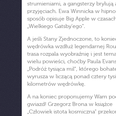
strumieniami, a gangsterzy brylują 
przyjęciach. Ewa Winnicka w hipno
sposób opisuje Big Apple w czasac
„Wielkiego Gatsby'ego".
A jeśli Stany Zjednoczone, to konie
wędrówka wzdłuż legendarnej Rout
trasa rozpala wyobraźnię i jest te
wielu powieści, choćby Paula Evan
„Podróż tysiąca mil", którego bohat
wyrusza w liczącą ponad cztery tys
kilometrów wędrówkę.
A na koniec proponujemy Wam po
gwiazd! Grzegorz Brona w książce
„Człowiek istota kosmiczna" przeko