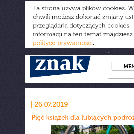
Ta strona używa plików cookies. W
chwili możesz dokonać zmiany us
przeglądarki dotyczących cookies
-
informacji na ten temat znajdziesz
polityce prywatności
.
ME
26.07.2019
Pięć książek dla lubiących podró