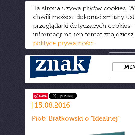
Ta strona używa plików cookies. W
chwili możesz dokonać zmiany us
przeglądarki dotyczących cookies
-
informacji na ten temat znajdziesz
polityce prywatności
.
ME
Save
15.08.2016
Piotr Bratkowski o "Idealnej"