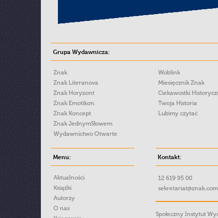
Grupa Wydawnicza:
Znak
Woblink
Znak Literanova
Miesięcznik Znak
Znak Horyzont
Ciekawostki Historyc
Znak Emotikon
Twoja Historia
Znak Koncept
Lubimy czytać
Znak JednymSłowem
Wydawnictwo Otwarte
Menu:
Kontakt:
Aktualności
12 619 95 00
Książki
sekretariat@znak.com
Autorzy
O nas
Społeczny Instytut W