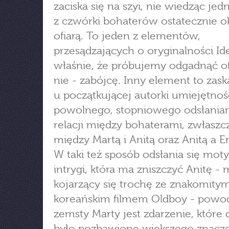
zaciska się na szyi, nie wiedząc jedn
z czwórki bohaterów ostatecznie o
ofiarą. To jeden z elementów,
przesądzających o oryginalności Ide
właśnie, że próbujemy odgadnąć of
nie - zabójcę. Inny element to zas
u początkującej autorki umiejętnoś
powolnego, stopniowego odsłaniani
relacji między bohaterami, zwłaszc
między Martą i Anitą oraz Anitą a E
W taki też sposób odsłania się mot
intrygi, która ma zniszczyć Anitę -
kojarzący się trochę ze znakomity
koreańskim filmem Oldboy - pow
zemsty Marty jest zdarzenie, które 
było pozbawione większego znacze