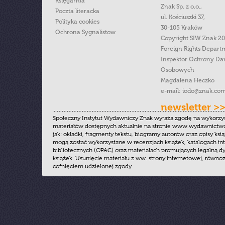
Księgarnia
Znak Sp. z o.o.,
Poczta literacka
ul. Kościuszki 37,
Polityka cookies
30-105 Kraków
Ochrona Sygnalistow
Copyright SIW Znak 2
Foreign Rights Depart
Inspektor Ochrony Da
Osobowych
Magdalena Heczko
e-mail:
iodo@znak.com
newsletter >
Społeczny Instytut Wydawniczy Znak wyraża zgodę na wykorzy
materiałów dostępnych aktualnie na stronie www.wydawnictwoz
jak: okładki, fragmenty tekstu, biogramy autorów oraz opisy ksią
mogą zostać wykorzystane w recenzjach książek, katalogach i
bibliotecznych (OPAC) oraz materiałach promujących legalną dy
książek. Usunięcie materiału z ww. strony internetowej, równoz
cofnięciem udzielonej zgody.