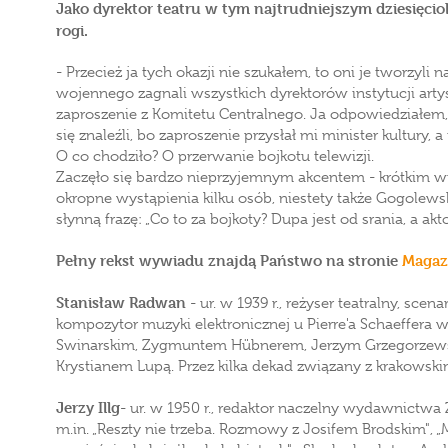
Jako dyrektor teatru w tym najtrudniejszym dziesięciol
rogi.
- Przecież ja tych okazji nie szukałem, to oni je tworzyli
wojennego zagnali wszystkich dyrektorów instytucji art
zaproszenie z Komitetu Centralnego. Ja odpowiedziałem, że
się znaleźli, bo zaproszenie przysłał mi minister kultury,
O co chodziło? O przerwanie bojkotu telewizji.
Zaczęło się bardzo nieprzyjemnym akcentem - krótkim 
okropne wystąpienia kilku osób, niestety także Gogolew
słynną frazę: „Co to za bojkoty? Dupa jest od srania, a aktor
Pełny rekst wywiadu znajdą Państwo na stronie
Magaz
Stanisław Radwan
- ur. w 1939 r., reżyser teatralny, sce
kompozytor muzyki elektronicznej u Pierre'a Schaeffera
Swinarskim, Zygmuntem Hübnerem, Jerzym Grzegorzews
Krystianem Lupą. Przez kilka dekad związany z krakowsk
Jerzy Illg
- ur. w 1950 r., redaktor naczelny wydawnictwa Z
m.in. „Reszty nie trzeba. Rozmowy z Josifem Brodskim", „