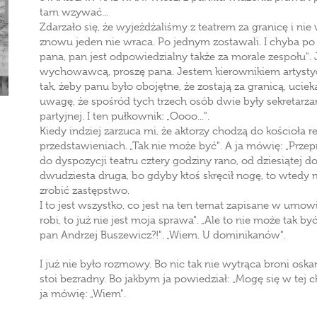
tam wzywać...
Zdarzało się, że wyjeżdżaliśmy z teatrem za granicę i ni
znowu jeden nie wraca. Po jednym zostawali. I chyba po
pana, pan jest odpowiedzialny także za morale zespołu". 
wychowawcą, proszę pana. Jestem kierownikiem artystyc
tak, żeby panu było obojętne, że zostają za granicą, ucieka
uwagę, że spośród tych trzech osób dwie były sekretarza
partyjnej. I ten pułkownik: „Oooo...".
Kiedy indziej zarzuca mi, że aktorzy chodzą do kościoła 
przedstawieniach. „Tak nie może być". A ja mówię: „Prz
do dyspozycji teatru cztery godziny rano, od dziesiątej d
dwudziesta druga, bo gdyby ktoś skręcił nogę, to wtedy
zrobić zastępstwo.
I to jest wszystko, co jest na ten temat zapisane w umo
robi, to już nie jest moja sprawa". „Ale to nie może tak być
pan Andrzej Buszewicz?!". „Wiem. U dominikanów".
I już nie było rozmowy. Bo nic tak nie wytrąca broni osk
stoi bezradny. Bo jakbym ja powiedział: „Mogę się w tej c
ja mówię: „Wiem".