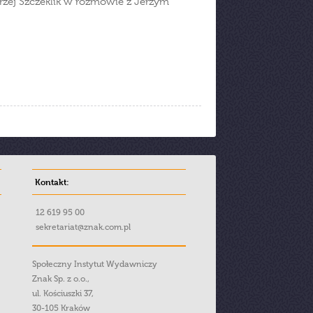
ndrzej Szczeklik w rozmowie z Jerzym
Kontakt:
12 619 95 00
sekretariat@znak.com.pl
Społeczny Instytut Wydawniczy
Znak Sp. z o.o.,
ul. Kościuszki 37,
30-105 Kraków