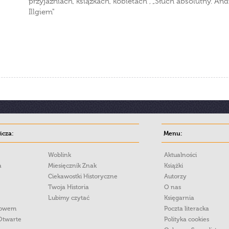
przyjaźniach, książkach, kobietach", „Słuch absolutny. A
Illgiem"
cza:
Menu:
Woblink
Aktualności
a
Miesięcznik Znak
Książki
Ciekawostki Historyczne
Autorzy
Twoja Historia
O nas
Lubimy czytać
Księgarnia
łowem
Poczta literacka
Otwarte
Polityka cookies