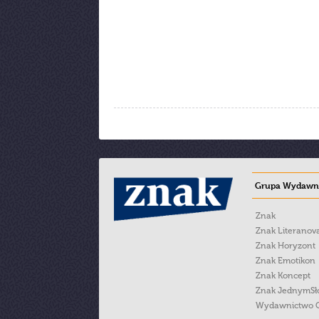
Grupa Wydawni
Znak
Znak Literanov
Znak Horyzont
Znak Emotikon
Znak Koncept
Znak JednymS
Wydawnictwo 