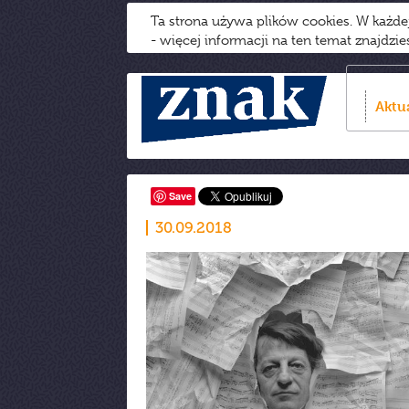
Ta strona używa plików cookies. W każd
- więcej informacji na ten temat znajdzi
Aktu
Save
30.09.2018