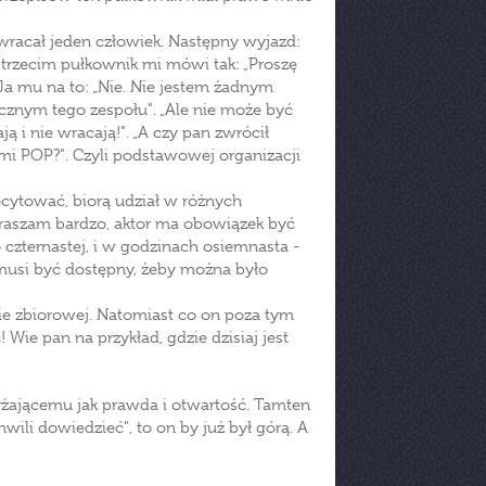
e wracał jeden człowiek. Następny wyjazd:
 trzecim pułkownik mi mówi tak: „Proszę
Ja mu na to: „Nie. Nie jestem żadnym
znym tego zespołu". „Ale nie może być
ją i nie wracają!". „A czy pan zwrócił
mi POP?". Czyli podstawowej organizacji
recytować, biorą udział w różnych
epraszam bardzo, aktor ma obowiązek być
o czternastej, i w godzinach osiemnasta -
 musi być dostępny, żeby można było
wie zbiorowej. Natomiast co on poza tym
! Wie pan na przykład, gdzie dzisiaj jest
arżającemu jak prawda i otwartość. Tamten
hwili dowiedzieć", to on by już był górą. A