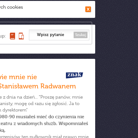
ych cookies
Szukaj
up:
ie mnie nie
ze Stanisławem Radwanem
 z dnia na dzień... "Proszę panów, mnie
anisty, mogę od razu się zgłosić. Ja to
 dyrektorem"
980-90 musiałeś mieć do czynienia nie
" teatru z wiadomych służb. Wspomniałeś
ką.
przepisów ten pułkownik miał prawo mnie