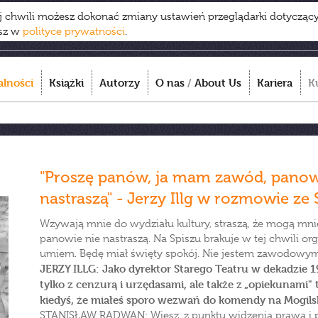
ej chwili możesz dokonać zmiany ustawień przeglądarki dotycząc
esz w
polityce prywatności
.
alności
Książki
Autorzy
O nas
/
About Us
Kariera
K
"Proszę panów, ja mam zawód, panow
nastraszą" - Jerzy Illg w rozmowie 
Wzywają mnie do wydziału kultury, straszą, że mogą mnie
panowie nie nastraszą. Na Spiszu brakuje w tej chwili org
umiem. Będę miał święty spokój. Nie jestem zawodowym
JERZY ILLG: Jako dyrektor Starego Teatru w dekadzie 1
tylko z cenzurą i urzędasami, ale także z „opiekunami
kiedyś, że miałeś sporo wezwań do komendy na Mogils
STANISŁAW RADWAN: Wiesz, z punktu widzenia prawa i 