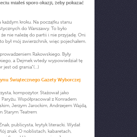
eciu miałeś sporo okazji, żeby pokazać
 na każdym kroku. Na początku stanu
ystycznych do Warszawy. To było
 nie należę do partii i nie przyjadę. Oni
 a to był mój zwierzchnik, więc pojechałem.
wprowadzeniem Rakowskiego. Były
skiego, a Dejmek wtedy wypowiedział tę
 jest od grania"(...)
ynu Świątecznego Gazety Wyborczej
narzysta, kompozytor. Stażował jako
 w Paryżu. Współpracował z Konradem
kim, Jerzym Jarockim, Andrzejem Wajdą,
im Starym Teatrem
nak, publicysta, krytyk literacki. Wydał
Mój znak. O noblistach, kabaretach,