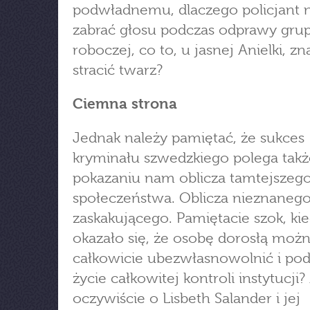
podwładnemu, dlaczego policjant 
zabrać głosu podczas odprawy gru
roboczej, co to, u jasnej Anielki, zn
stracić twarz?
Ciemna strona
Jednak należy pamiętać, że sukces
kryminału szwedzkiego polega takż
pokazaniu nam oblicza tamtejszeg
społeczeństwa. Oblicza nieznanego
zaskakującego. Pamiętacie szok, ki
okazało się, że osobę dorosłą moż
całkowicie ubezwłasnowolnić i pod
życie całkowitej kontroli instytucj
oczywiście o Lisbeth Salander i jej