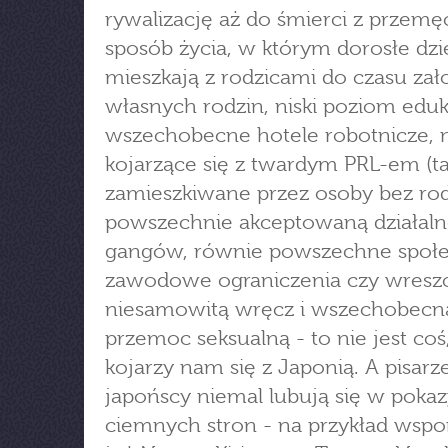
rywalizację aż do śmierci z przemę
sposób życia, w którym dorosłe dzi
mieszkają z rodzicami do czasu zał
własnych rodzin, niski poziom eduka
wszechobecne hotele robotnicze,
kojarzące się z twardym PRL-em (
zamieszkiwane przez osoby bez rod
powszechnie akceptowaną działaln
gangów, równie powszechne społe
zawodowe ograniczenia czy wresz
niesamowitą wręcz i wszechobecn
przemoc seksualną - to nie jest coś
kojarzy nam się z Japonią. A pisarz
japońscy niemal lubują się w poka
ciemnych stron - na przykład wsp