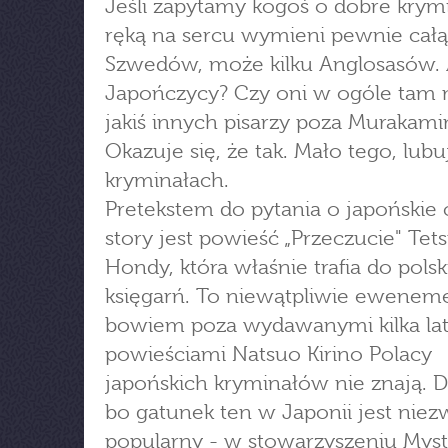
Jeśli zapytamy kogoś o dobre krymi
ręką na sercu wymieni pewnie całą 
Szwedów, może kilku Anglosasów.
Japończycy? Czy oni w ogóle tam 
jakiś innych pisarzy poza Murakam
Okazuje się, że tak. Mało tego, lubu
kryminałach.
Pretekstem do pytania o japońskie
story jest powieść „Przeczucie" Tets
Hondy, która właśnie trafia do polsk
księgarń. To niewątpliwie eweneme
bowiem poza wydawanymi kilka la
powieściami Natsuo Kirino Polacy
japońskich kryminałów nie znają. 
bo gatunek ten w Japonii jest niez
popularny - w stowarzyszeniu Myst