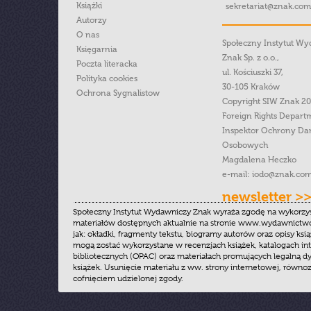
Książki
sekretariat@znak.com
Autorzy
O nas
Społeczny Instytut W
Księgarnia
Znak Sp. z o.o.,
Poczta literacka
ul. Kościuszki 37,
Polityka cookies
30-105 Kraków
Ochrona Sygnalistow
Copyright SIW Znak 2
Foreign Rights Depart
Inspektor Ochrony Da
Osobowych
Magdalena Heczko
e-mail:
iodo@znak.com
newsletter >
Społeczny Instytut Wydawniczy Znak wyraża zgodę na wykorzy
materiałów dostępnych aktualnie na stronie www.wydawnictwoz
jak: okładki, fragmenty tekstu, biogramy autorów oraz opisy ksią
mogą zostać wykorzystane w recenzjach książek, katalogach i
bibliotecznych (OPAC) oraz materiałach promujących legalną dy
książek. Usunięcie materiału z ww. strony internetowej, równoz
cofnięciem udzielonej zgody.