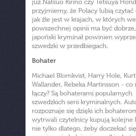
już Natsuo Kirino czy Tetsuya Honda
przyjmiemy, że Polacy lubią czytać
jak źle jest w krajach, w których w
powszechnej opinii ma być dobrze,
japoński kryminał powinien wyprze
szwedzki w przedbiegach.
Bohater
Michael Blomkvist, Harry Hole, Kurt
Wallander, Rebeka Martinsson - co 
łączy? Są bohaterami popularnych
szwedzkich serii kryminalnych. Au
rozpoznaje się dzięki ich bohaterom
wytrwali czytelnicy kupują kolejne k
nie tylko dlatego, żeby doczekać si