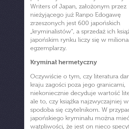
Writers of Japan, założonym przez
nieżyjącego już Ranpo Edogawę
zrzeszonych jest 600 japońskich
„kryminalistów", a sprzedaż ich ksią
japońskim rynku liczy się w milion
egzemplarzy.
Kryminał hermetyczny
Oczywiście o tym, czy literatura d
kraju zagości poza jego granicami,
niekoniecznie decyduje wartość lit
ale to, czy książka najzwyczajniej 
spodoba się czytelnikom. W przypa
japońskiego kryminału można mieć
wątpliwości, że jest on nieco specyf