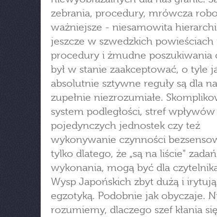
zebrania, procedury, mrówcza robo
ważniejsze - niesamowita hierarchia
jeszcze w szwedzkich powieściach 
procedury i żmudne poszukiwania c
był w stanie zaakceptować, o tyle j
absolutnie sztywne reguły są dla n
zupełnie niezrozumiałe. Skomplik
system podległości, stref wpływów
pojedynczych jednostek czy też
wykonywanie czynności bezsenso
tylko dlatego, że „są na liście" zada
wykonania, mogą być dla czytelnik
Wysp Japońskich zbyt dużą i irytuj
egzotyką. Podobnie jak obyczaje. N
rozumiemy, dlaczego szef kłania si