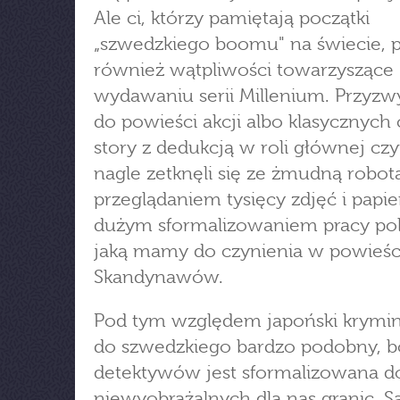
Ale ci, którzy pamiętają początki
„szwedzkiego boomu" na świecie, 
również wątpliwości towarzyszące
wydawaniu serii Millenium. Przyzw
do powieści akcji albo klasycznych
story z dedukcją w roli głównej czy
nagle zetknęli się ze żmudną robot
przeglądaniem tysięcy zdjęć i papie
dużym sformalizowaniem pracy polic
jaką mamy do czynienia w powieśc
Skandynawów.
Pod tym względem japoński krymina
do szwedzkiego bardzo podobny, b
detektywów jest sformalizowana d
niewyobrażalnych dla nas granic. S