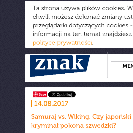
Ta strona używa plików cookies. W
chwili możesz dokonać zmiany us
przeglądarki dotyczących cookies
-
informacji na ten temat znajdziesz
polityce prywatności
.
ME
Save
14.08.2017
Samuraj vs. Wiking. Czy japoński
kryminał pokona szwedzki?