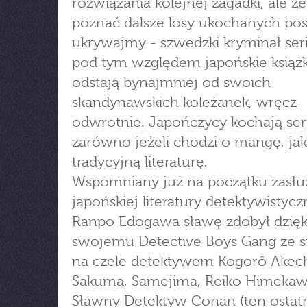
rozwiązania kolejnej zagadki, ale ż
poznać dalsze losy ukochanych post
ukrywajmy - szwedzki kryminał serią
pod tym względem japońskie książk
odstają bynajmniej od swoich
skandynawskich koleżanek, wręcz
odwrotnie. Japończycy kochają ser
zarówno jeżeli chodzi o mangę, jak
tradycyjną literaturę.
Wspomniany już na początku zasłu
japońskiej literatury detektywistycz
Ranpo Edogawa sławę zdobył dzięk
swojemu Detective Boys Gang ze 
na czele detektywem Kogorō Akech
Sakuma, Samejima, Reiko Himekaw
Sławny Detektyw Conan (ten ostatn