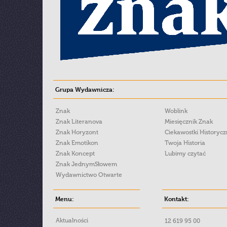
Grupa Wydawnicza:
Znak
Woblink
Znak Literanova
Miesięcznik Znak
Znak Horyzont
Ciekawostki Historyc
Znak Emotikon
Twoja Historia
Znak Koncept
Lubimy czytać
Znak JednymSłowem
Wydawnictwo Otwarte
Menu:
Kontakt:
Aktualności
12 619 95 00