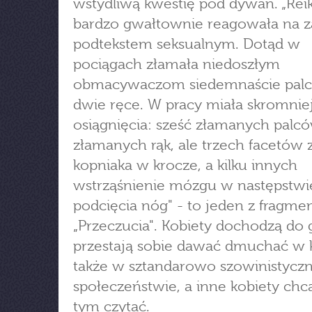
wstydliwą kwestię pod dywan. „Rei
bardzo gwałtownie reagowała na z
podtekstem seksualnym. Dotąd w
pociągach złamała niedoszłym
obmacywaczom siedemnaście palc
dwie ręce. W pracy miała skromnie
osiągnięcia: sześć złamanych palcó
złamanych rąk, ale trzech facetów z
kopniaka w krocze, a kilku innych
wstrząśnienie mózgu w następstwi
podcięcia nóg" - to jeden z fragm
„Przeczucia". Kobiety dochodzą do g
przestają sobie dawać dmuchać w 
także w sztandarowo szowinistycz
społeczeństwie, a inne kobiety chcą
tym czytać.