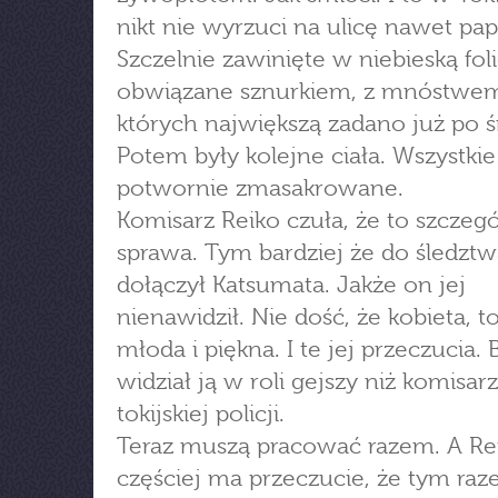
nikt nie wyrzuci na ulicę nawet pap
Szczelnie zawinięte w niebieską foli
obwiązane sznurkiem, z mnóstwem
których największą zadano już po ś
Potem były kolejne ciała. Wszystkie
potwornie zmasakrowane.
Komisarz Reiko czuła, że to szczeg
sprawa. Tym bardziej że do śledztw
dołączył Katsumata. Jakże on jej
nienawidził. Nie dość, że kobieta, t
młoda i piękna. I te jej przeczucia. 
widział ją w roli gejszy niż komisar
tokijskiej policji.
Teraz muszą pracować razem. A Re
częściej ma przeczucie, że tym ra