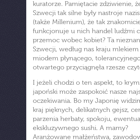
kuratorze. Pamiętacie zdziwienie, 
Szwecji tak silne były nastroje nazi
(także Millenium), że tak znakomici
funkcjonuje u nich handel ludźmi 
przemoc wobec kobiet? Ta nieznan
Szwecji, według nas kraju mlekiem 
miodem płynącego, tolerancyjnego
otwartego przyciągnęła rzesze czyt
I jeżeli chodzi o ten aspekt, to krym
japoński może zaspokoić nasze najs
oczekiwania. Bo my Japonię widzi
kraj pięknych, delikatnych gejsz, c
parzenia herbaty, spokoju, ewentua
ekskluzywnego sushi. A mamy?
Aranżowane małżeństwa, zawodo