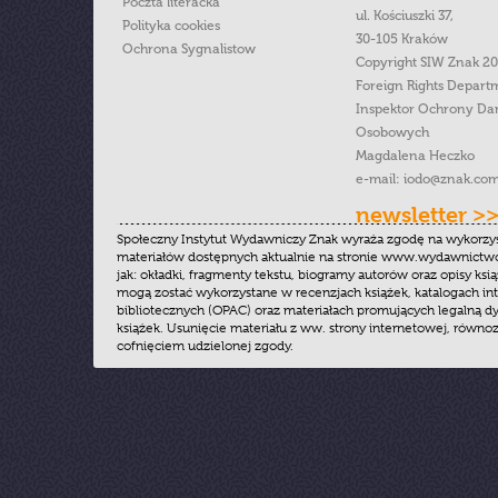
Poczta literacka
ul. Kościuszki 37,
Polityka cookies
30-105 Kraków
Ochrona Sygnalistow
Copyright SIW Znak 2
Foreign Rights Depart
Inspektor Ochrony Da
Osobowych
Magdalena Heczko
e-mail:
iodo@znak.com
newsletter >
Społeczny Instytut Wydawniczy Znak wyraża zgodę na wykorzy
materiałów dostępnych aktualnie na stronie www.wydawnictwoz
jak: okładki, fragmenty tekstu, biogramy autorów oraz opisy ksią
mogą zostać wykorzystane w recenzjach książek, katalogach i
bibliotecznych (OPAC) oraz materiałach promujących legalną dy
książek. Usunięcie materiału z ww. strony internetowej, równoz
cofnięciem udzielonej zgody.