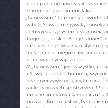
przed panią od tipsów, ale również 
czasem pokazać komuś faka.
„Tymczasem" to mocny dowód na t
Izabela Sowa z niebywałą konsekwe
zachwycającą systematycznością pr
drogę od „polskiej Bridget Jones" d
naznaczonego własnym stylem doj
krytycznego i niepozbawionego ur
pisarstwa obyczajowego.
W „Tymczasem" jest wszystko, co n
u Sowy: poczucie humoru, wyczul
fałsze rzeczywistości, cięta irona, le
wiele życiowych spostrzeżeń. O p
temacie kredytów i kamienicznikach
mówiąc. Bo i to jest w „Tymczasem