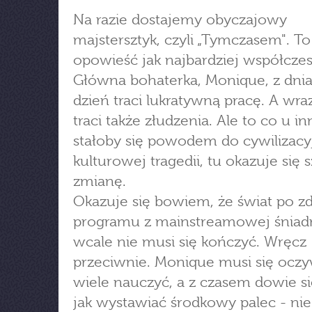
Na razie dostajemy obyczajowy
majstersztyk, czyli „Tymczasem". To
opowieść jak najbardziej współczes
Główna bohaterka, Monique, z dnia
dzień traci lukratywną pracę. A wra
traci także złudzenia. Ale to co u i
stałoby się powodem do cywilizacyj
kulturowej tragedii, tu okazuje się 
zmianę.
Okazuje się bowiem, że świat po zd
programu z mainstreamowej śniad
wcale nie musi się kończyć. Wręcz
przeciwnie. Monique musi się oczy
wiele nauczyć, a z czasem dowie s
jak wystawiać środkowy palec - nie