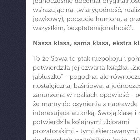
jednocześnie doceniał oryginalność 
wskazując na: „wiarygodność, reali
językowy), poczucie humoru, a pr
wszystkim, bezptetensjonalność".
Nasza klasa, sama klasa, ekstra k
To że Sowa to ptak niepokoju i po
potwierdziła jej czwarta książka, „Z
jabłuszko" - pogodna, ale równocz
nostalgiczna, baśniowa, a jednocze
zanurzona w realiach opowieść - p
że mamy do czynienia z naprawdę
interesująca autorką. Swoją klasę 
potwierdziła kolejnymi zbiorami
prozatorskimi - tymi skierowanym