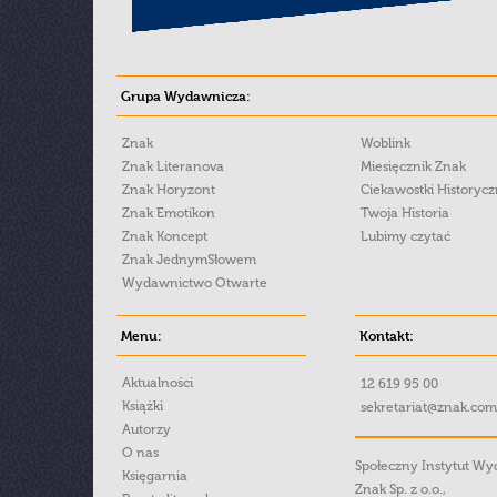
Grupa Wydawnicza:
Znak
Woblink
Znak Literanova
Miesięcznik Znak
Znak Horyzont
Ciekawostki Historyc
Znak Emotikon
Twoja Historia
Znak Koncept
Lubimy czytać
Znak JednymSłowem
Wydawnictwo Otwarte
Menu:
Kontakt:
Aktualności
12 619 95 00
Książki
sekretariat@znak.com
Autorzy
O nas
Społeczny Instytut W
Księgarnia
Znak Sp. z o.o.,