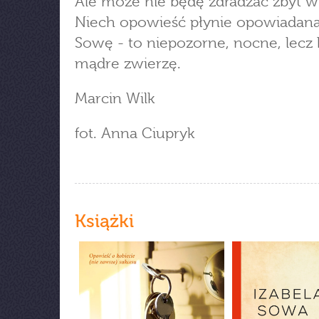
Ale może nie będę zdradzać zbyt wi
Niech opowieść płynie opowiadana
Sowę - to niepozorne, nocne, lecz
mądre zwierzę.
Marcin Wilk
fot. Anna Ciupryk
Książki