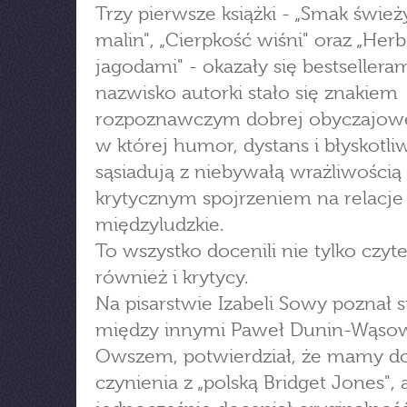
Trzy pierwsze książki - „Smak świe
malin", „Cierpkość wiśni" oraz „Herb
jagodami" - okazały się bestselleram
nazwisko autorki stało się znakiem
rozpoznawczym dobrej obyczajowe
w której humor, dystans i błyskotli
sąsiadują z niebywałą wrażliwością
krytycznym spojrzeniem na relacje
międzyludzkie.
To wszystko docenili nie tylko czyte
również i krytycy.
Na pisarstwie Izabeli Sowy poznał s
między innymi Paweł Dunin-Wąsow
Owszem, potwierdział, że mamy d
czynienia z „polską Bridget Jones", 