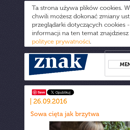
Ta strona używa plików cookies. W
chwili możesz dokonać zmiany us
przeglądarki dotyczących cookies
-
informacji na ten temat znajdziesz
polityce prywatności
.
ME
Save
26.09.2016
Sowa cięta jak brzytwa