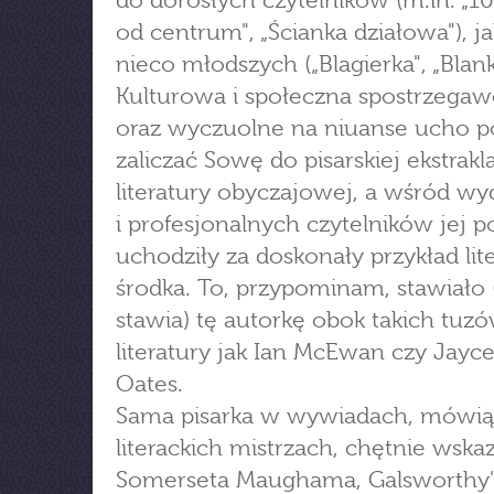
do dorosłych czytelników (m.in. „1
od centrum", „Ścianka działowa"), ja
nieco młodszych („Blagierka", „Blank
Kulturowa i społeczna spostrzega
oraz wyczuolne na niuanse ucho p
zaliczać Sowę do pisarskiej ekstrakl
literatury obyczajowej, a wśród 
i profesjonalnych czytelników jej p
uchodziły za doskonały przykład lit
środka. To, przypominam, stawiało (
stawia) tę autorkę obok takich tuz
literatury jak Ian McEwan czy Jayc
Oates.
Sama pisarka w wywiadach, mówią
literackich mistrzach, chętnie wska
Somerseta Maughama, Galsworthy'