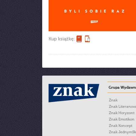
Kup książkę:
Grupa Wydawni
Znak
Znak Literanov
Znak Horyzont
Znak Emotikon
Znak Koncept
Znak JednymS