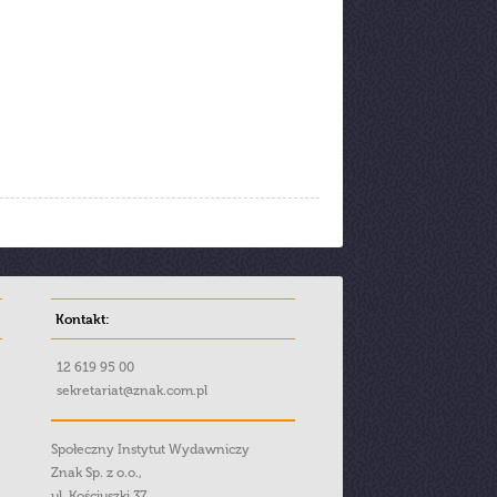
Kontakt:
12 619 95 00
sekretariat@znak.com.pl
Społeczny Instytut Wydawniczy
Znak Sp. z o.o.,
ul. Kościuszki 37,