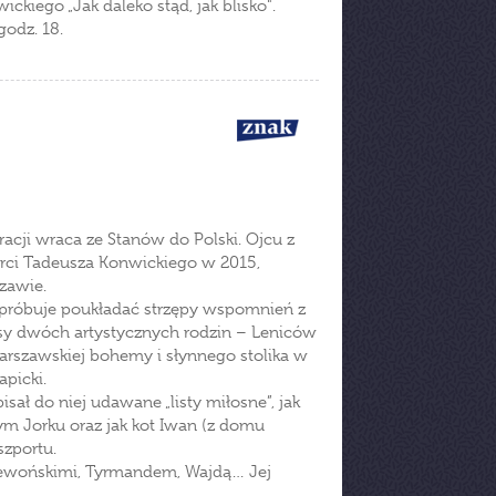
kiego „Jak daleko stąd, jak blisko".
odz. 18.
racji wraca ze Stanów do Polski. Ojcu z
ierci Tadeusza Konwickiego w 2015,
zawie.
, próbuje poukładać strzępy wspomnień z
sy dwóch artystycznych rodzin – Leniców
arszawskiej bohemy i słynnego stolika w
apicki.
isał do niej udawane „listy miłosne”, jak
m Jorku oraz jak kot Iwan (z domu
zportu.
ziewońskimi, Tyrmandem, Wajdą… Jej