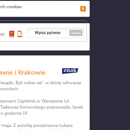
ych cookies
Szukaj
up:
awie i Krakowie
iążki „Byli sobie raz", w której odtwarza
onwickich.
kawiarni Czytelnik w Warszawie (ul.
ku Tadeusza Konwickiego poprowadzi Jacek
o godzinie 19.
 maja. Z autorką porozmawia Łukasz