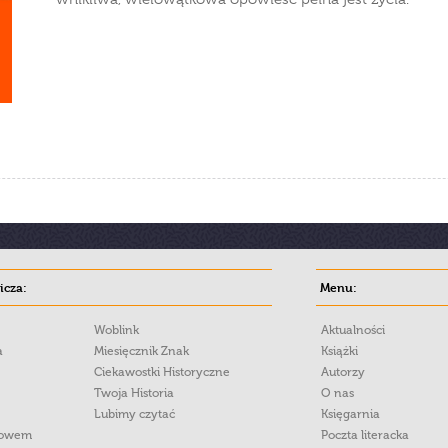
cza:
Menu:
Woblink
Aktualności
a
Miesięcznik Znak
Książki
Ciekawostki Historyczne
Autorzy
Twoja Historia
O nas
Lubimy czytać
Księgarnia
łowem
Poczta literacka