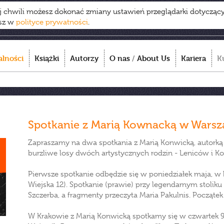
ej chwili możesz dokonać zmiany ustawień przeglądarki dotycząc
esz w
polityce prywatności
.
alności
Książki
Autorzy
O nas
/
About Us
Kariera
K
Spotkanie z Marią Kownacką w Warsz
Zapraszamy na dwa spotkania z Marią Konwicką, autorką ks
burzliwe losy dwóch artystycznych rodzin - Leniców i K
Pierwsze spotkanie odbędzie się w poniedziałek maja, w 
Wiejska 12). Spotkanie (prawie) przy legendarnym stoli
Szczerba, a fragmenty przeczyta Maria Pakulnis. Początek 
W Krakowie z Marią Konwicką spotkamy się w czwartek 9