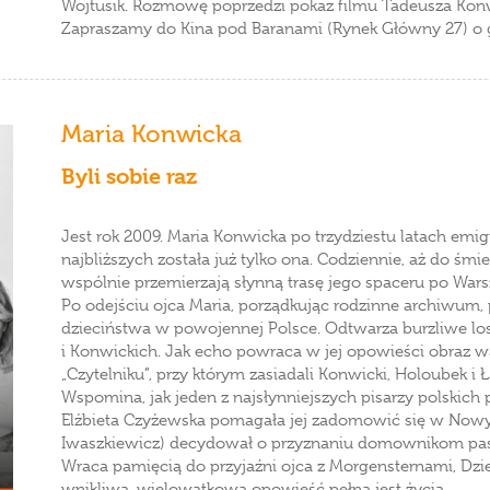
Wojtusik. Rozmowę poprzedzi pokaz filmu Tadeusza Konwic
Zapraszamy do Kina pod Baranami (Rynek Główny 27) o g
Maria Konwicka
Byli sobie raz
Jest rok 2009. Maria Konwicka po trzydziestu latach emig
najbliższych została już tylko ona. Codziennie, aż do śm
wspólnie przemierzają słynną trasę jego spaceru po Wars
Po odejściu ojca Maria, porządkując rodzinne archiwum
dzieciństwa w powojennej Polsce. Odtwarza burzliwe lo
i Konwickich. Jak echo powraca w jej opowieści obraz w
„Czytelniku”, przy którym zasiadali Konwicki, Holoubek i Ł
Wspomina, jak jeden z najsłynniejszych pisarzy polskich p
Elżbieta Czyżewska pomagała jej zadomowić się w Nowy
Iwaszkiewicz) decydował o przyznaniu domownikom pas
Wraca pamięcią do przyjaźni ojca z Morgensternami, D
wnikliwa, wielowątkowa opowieść pełna jest życia.