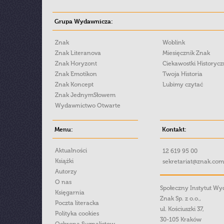
Grupa Wydawnicza:
Znak
Woblink
Znak Literanova
Miesięcznik Znak
Znak Horyzont
Ciekawostki Historyc
Znak Emotikon
Twoja Historia
Znak Koncept
Lubimy czytać
Znak JednymSłowem
Wydawnictwo Otwarte
Menu:
Kontakt:
Aktualności
12 619 95 00
Książki
sekretariat@znak.com
Autorzy
O nas
Społeczny Instytut W
Księgarnia
Znak Sp. z o.o.,
Poczta literacka
ul. Kościuszki 37,
Polityka cookies
30-105 Kraków