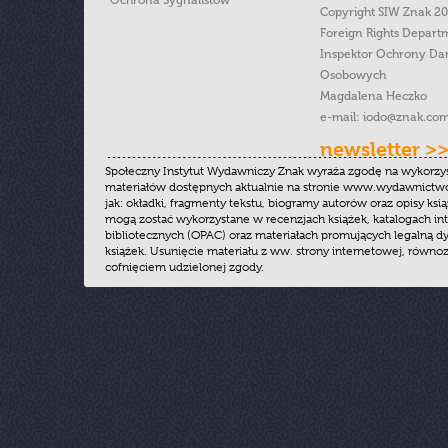
Ochrona Sygnalistow
Copyright SIW Znak 2
Foreign Rights Depart
Inspektor Ochrony Da
Osobowych
Magdalena Heczko
e-mail:
iodo@znak.com
newsletter >
Społeczny Instytut Wydawniczy Znak wyraża zgodę na wykorzy
materiałów dostępnych aktualnie na stronie www.wydawnictwoz
jak: okładki, fragmenty tekstu, biogramy autorów oraz opisy ksią
mogą zostać wykorzystane w recenzjach książek, katalogach i
bibliotecznych (OPAC) oraz materiałach promujących legalną dy
książek. Usunięcie materiału z ww. strony internetowej, równoz
cofnięciem udzielonej zgody.