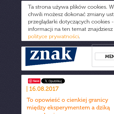
Ta strona używa plików cookies. W
chwili możesz dokonać zmiany us
przeglądarki dotyczących cookies
-
informacji na ten temat znajdziesz
polityce prywatności
.
ME
Save
16.08.2017
To opowieść o cienkiej granicy
między eksperymentem a dziką