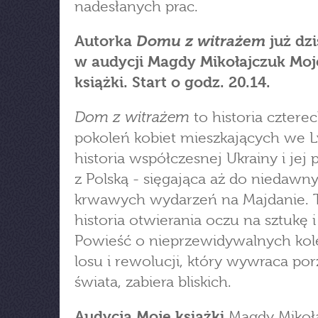
nadesłanych prac.
Domu z witrażem
Autorka
już dzi
w audycji Magdy Mikołajczuk Moj
książki. Start o godz. 20.14.
Dom z witrażem
to historia cztere
pokoleń kobiet mieszkających we 
historia współczesnej Ukrainy i jej
z Polską - sięgająca aż do niedawn
krwawych wydarzeń na Majdanie. 
historia otwierania oczu na sztukę i 
Powieść o nieprzewidywalnych kol
losu i rewolucji, który wywraca po
świata, zabiera bliskich.
Audycja Moje książki
Magdy Mikoła