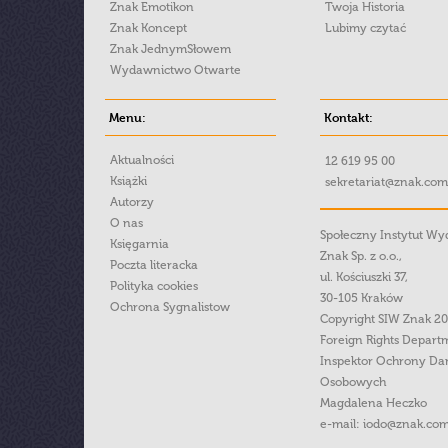
Znak Emotikon
Twoja Historia
Znak Koncept
Lubimy czytać
Znak JednymSłowem
Wydawnictwo Otwarte
Menu:
Kontakt:
Aktualności
12 619 95 00
Książki
sekretariat@znak.com
Autorzy
O nas
Społeczny Instytut W
Księgarnia
Znak Sp. z o.o.,
Poczta literacka
ul. Kościuszki 37,
Polityka cookies
30-105 Kraków
Ochrona Sygnalistow
Copyright SIW Znak 2
Foreign Rights Depart
Inspektor Ochrony Da
Osobowych
Magdalena Heczko
e-mail:
iodo@znak.com