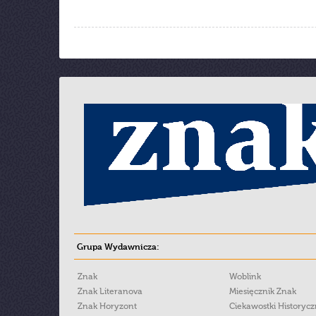
Grupa Wydawnicza:
Znak
Woblink
Znak Literanova
Miesięcznik Znak
Znak Horyzont
Ciekawostki Historyc