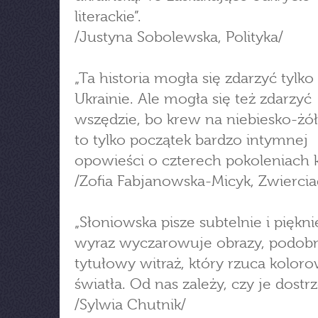
literackie”.
/Justyna Sobolewska, Polityka/
„Ta historia mogła się zdarzyć tylko
Ukrainie. Ale mogła się też zdarzyć
wszędzie, bo krew na niebiesko-żółt
to tylko początek bardzo intymnej
opowieści o czterech pokoleniach k
/Zofia Fabjanowska-Micyk, Zwiercia
„Słoniowska pisze subtelnie i piękn
wyraz wyczarowuje obrazy, podobn
tytułowy witraż, który rzuca kolor
światła. Od nas zależy, czy je dostr
/Sylwia Chutnik/