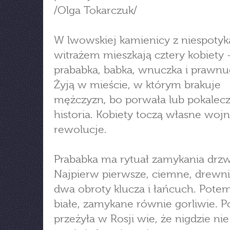
/Olga Tokarczuk/
W lwowskiej kamienicy z niespoty
witrażem mieszkają cztery kobiety 
prababka, babka, wnuczka i prawnu
Żyją w mieście, w którym brakuje
mężczyzn, bo porwała lub pokalecz
historia. Kobiety toczą własne wojn
rewolucje.
Prababka ma rytuał zamykania drzw
Najpierw pierwsze, ciemne, drewn
dwa obroty klucza i łańcuch. Potem
białe, zamykane równie gorliwie. P
przeżyła w Rosji wie, że nigdzie n