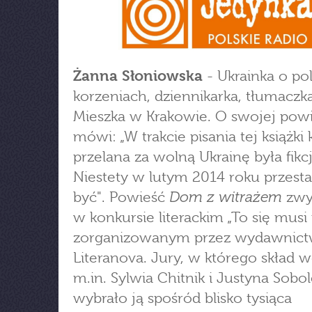
Żanna Słoniowska
- Ukrainka o pol
korzeniach, dziennikarka, tłumaczka
Mieszka w Krakowie. O swojej powi
mówi: „W trakcie pisania tej książki
przelana za wolną Ukrainę była fikcj
Niestety w lutym 2014 roku przesta
Dom z witrażem
być". Powieść
zwy
w konkursie literackim „To się musi
zorganizowanym przez wydawnict
Literanova. Jury, w którego skład w
m.in. Sylwia Chitnik i Justyna Sobo
wybrało ją spośród blisko tysiąca