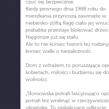
czuć się bezpiecznie.
Kiedy pewnego dnia 1988 roku do
mieszkania przynoszą zawinięte w
niebiesko-żółtą flagę ciało jej wnuc
prababka przestaje blokować drzwi.
Najgorsze już się stało.
Ale to nie koniec historii tej rodziny.
koniec walki o niezależność.
Dom z witrażem to poruszająca op
kobietach, miłości i budzeniu się d
wolności.
„Słoniowska potrafi fascynująco op
potrafi też wniknąć w rzeczywistoś
ukraińską. To zaskakujące odkrycie