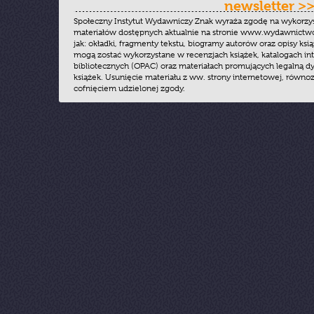
newsletter >
Społeczny Instytut Wydawniczy Znak wyraża zgodę na wykorzy
materiałów dostępnych aktualnie na stronie www.wydawnictwoz
jak: okładki, fragmenty tekstu, biogramy autorów oraz opisy ksią
mogą zostać wykorzystane w recenzjach książek, katalogach i
bibliotecznych (OPAC) oraz materiałach promujących legalną dy
książek. Usunięcie materiału z ww. strony internetowej, równoz
cofnięciem udzielonej zgody.