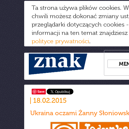
Ta strona używa plików cookies. W
chwili możesz dokonać zmiany us
przeglądarki dotyczących cookies
-
informacji na ten temat znajdziesz
polityce prywatności
.
ME
Save
18.02.2015
Ukraina oczami Żanny Słoniowsk