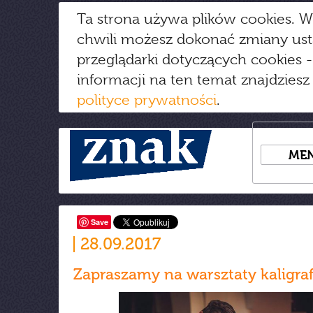
Ta strona używa plików cookies. W
chwili możesz dokonać zmiany us
przeglądarki dotyczących cookies
-
informacji na ten temat znajdziesz
polityce prywatności
.
ME
Save
28.09.2017
Zapraszamy na warsztaty kaligraf