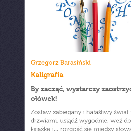
Grzegorz Barasiński
Kaligrafia
By zacząć, wystarczy zaostrzy
ołówek!
Zostaw zabiegany i hałaśliwy świat 
drzwiami, usiądź wygodnie, weź do 
książkę i… rozgość się między słow