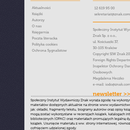
Aktualności
12 619 95 00
Książki
sekretariat@znak.com
Autorzy
O nas
Społeczny Instytut W
Księgarnia
Znak Sp. z o.o.,
Poczta literacka
ul. Kościuszki 37,
Polityka cookies
30-105 Kraków
Ochrona Sygnalistow
Copyright SIW Znak 2
Foreign Rights Depart
Inspektor Ochrony Da
Osobowych
Magdalena Heczko
e-mail:
iodo@znak.com
newsletter >
Społeczny Instytut Wydawniczy Znak wyraża zgodę na wykorzy
materiałów dostępnych aktualnie na stronie www.wydawnictwoz
jak: okładki, fragmenty tekstu, biogramy autorów oraz opisy ksią
mogą zostać wykorzystane w recenzjach książek, katalogach i
bibliotecznych (OPAC) oraz materiałach promujących legalną dy
książek. Usunięcie materiału z ww. strony internetowej, równoz
cofnięciem udzielonej zgody.