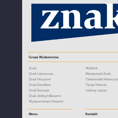
Grupa Wydawnicza:
Znak
Woblink
Znak Literanova
Miesięcznik Znak
Znak Horyzont
Ciekawostki Historyc
Znak Emotikon
Twoja Historia
Znak Koncept
Lubimy czytać
Znak JednymSłowem
Wydawnictwo Otwarte
Menu:
Kontakt: