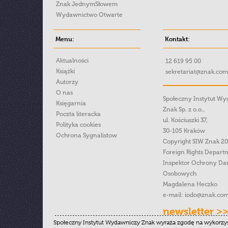
Znak JednymSłowem
Wydawnictwo Otwarte
Menu:
Kontakt:
Aktualności
12 619 95 00
Książki
sekretariat@znak.com
Autorzy
O nas
Społeczny Instytut W
Księgarnia
Znak Sp. z o.o.,
Poczta literacka
ul. Kościuszki 37,
Polityka cookies
30-105 Kraków
Ochrona Sygnalistow
Copyright SIW Znak 2
Foreign Rights Depart
Inspektor Ochrony Da
Osobowych
Magdalena Heczko
e-mail:
iodo@znak.com
newsletter >
Społeczny Instytut Wydawniczy Znak wyraża zgodę na wykorzy