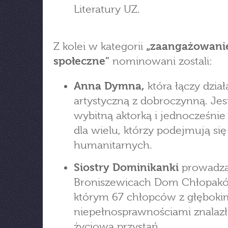
Literatury UZ.
Z kolei w kategorii
„zaangażowani
społeczne"
nominowani zostali:
Anna Dymna,
która łączy dział
artystyczną z dobroczynną. Jes
wybitną aktorką i jednocześni
dla wielu, którzy podejmują się
humanitarnych.
Siostry Dominikanki
prowadz
Broniszewicach Dom Chłopaków
którym 67 chłopców z głęboki
niepełnosprawnościami znalaz
życiową przystań.