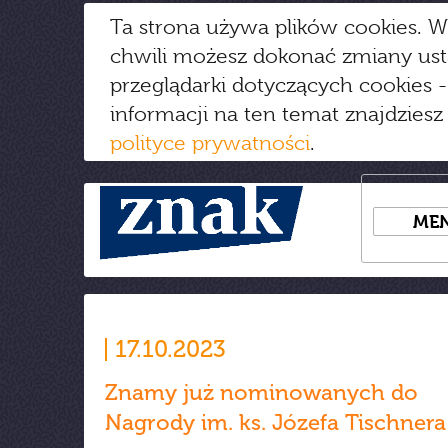
Ta strona używa plików cookies. W
chwili możesz dokonać zmiany us
przeglądarki dotyczących cookies
-
informacji na ten temat znajdziesz
polityce prywatności
.
ME
17.10.2023
Znamy już nominowanych do
Nagrody im. ks. Józefa Tischnera