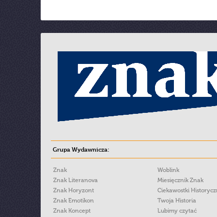
Grupa Wydawnicza:
Znak
Woblink
Znak Literanova
Miesięcznik Znak
Znak Horyzont
Ciekawostki Historyc
Znak Emotikon
Twoja Historia
Znak Koncept
Lubimy czytać