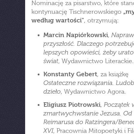
Nominację za pisarstwo, które sta
kontynuację Tischnerowskiego
„my
według wartości"
, otrzymują:
Napraw
Marcin Napiórkowski
,
przyszłość. Dlaczego potrzebu
lepszych opowieści, żeby urat
świat
, Wydawnictwo Literackie.
Konstanty Gebert
, za książkę
Ostateczne rozwiązania. Ludobó
dzieło
, Wydawnictwo Agora.
Początek 
Eligiusz Piotrowski
,
zmartwychwstanie Jezusa. Od
Reimarusa do Ratzingera/Bene
XVI
, Pracownia Mitopoetyki i Fil