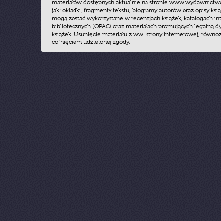
materiałów dostępnych aktualnie na stronie www.wydawnictwoz
jak: okładki, fragmenty tekstu, biogramy autorów oraz opisy ksią
mogą zostać wykorzystane w recenzjach książek, katalogach i
bibliotecznych (OPAC) oraz materiałach promujących legalną dy
książek. Usunięcie materiału z ww. strony internetowej, równoz
cofnięciem udzielonej zgody.