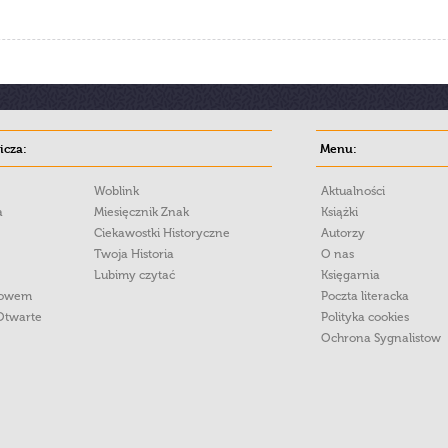
cza:
Menu:
Woblink
Aktualności
a
Miesięcznik Znak
Książki
Ciekawostki Historyczne
Autorzy
Twoja Historia
O nas
Lubimy czytać
Księgarnia
łowem
Poczta literacka
Otwarte
Polityka cookies
Ochrona Sygnalistow