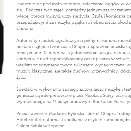
kładzenie się pod instrumentem, zataczanie kręgów w wo
się... Podczas tych zajęć, pomiędzy jednym zaskoczeniem
więcej oprócz muzyki, uczy się życia. Czuła i komiczna 
przepadającymi za muzyką pająkami i obecnością ukocha
Chopina.
Autor w tym autobiograficznym i pełnym humoru monol
postaci i zgłębia twórczość Chopina, sprawnie przeskaku
mniej znane. Ta intymna, a jednocześnie ucząca narracja,
kontynuuje nurt zapoczątkowany przez pisarza w sztuce „M
wielkim międzynarodowym sukcesem wydawniczym: wiel
muzyki klasycznej, ale także duchowi przewodnicy, któr
żyć...
Spektakl w wykonaniu samego autora łączy muzykę i tea
geniusza są interpretowane przez Nicolasa Stavy, pianis
wyróżnionego na Międzynarodowym Konkursie Pianistyc
Przedstawienie „Madame Pylinska i Sekret Chopna" odbędz
Hotel Sofitel, natomiast spotkanie z czytelnikami odbędz
Galerii Sztuki w Sopocie.