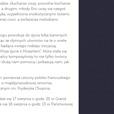
dzie, słuchanie ciszy, powolne kochanie
 a drugim, młody Eric uczy się czegoś
bajka, wypełniona snobistycznymi kotami,
nej cioci, a zwłaszcza melodiami
ogu powołuje do życia kilka barwnych
jąc ze słynnych utworów na te o wiele
 będąca swego rodzaju inicjacją,
oje życie z Mozartem", która stała się
cy kompozytorzy to nie tylko twórcy
zy służą nam pomocą i pokazują nam, jak
tr, ponieważ utwory polsko-francuskiego
tę o międzynarodowej renomie,
znym im. Fryderyka Chopina.
ie się 17 sierpnia o godz. 20 w Grand
ie się 18 sierpnia o godz. 13 w Państwowej