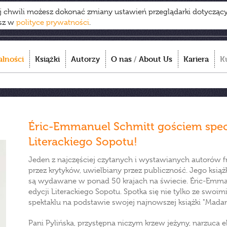
ej chwili możesz dokonać zmiany ustawień przeglądarki dotycząc
esz w
polityce prywatności
.
alności
Książki
Autorzy
O nas
/
About Us
Kariera
K
Éric-Emmanuel Schmitt gościem spe
Literackiego Sopotu!
Jeden z najczęściej czytanych i wystawianych autorów 
przez krytyków, uwielbiany przez publiczność. Jego książ
są wydawane w ponad 50 krajach na świecie. Éric-Emma
edycji Literackiego Sopotu. Spotka się nie tylko ze swoim
spektaklu na podstawie swojej najnowszej książki "Madam
Pani Pylińska, przystępna niczym krzew jeżyny, narzuca 