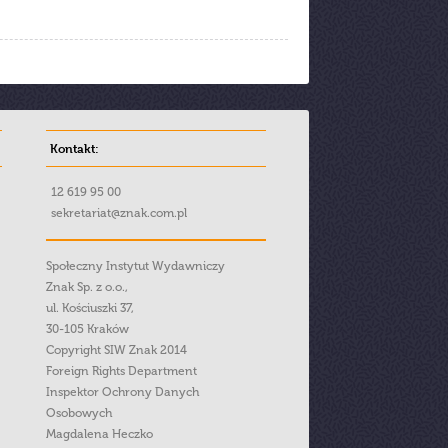
Kontakt:
12 619 95 00
sekretariat@znak.com.pl
Społeczny Instytut Wydawniczy
Znak Sp. z o.o.,
ul. Kościuszki 37,
30-105 Kraków
Copyright SIW Znak 2014
Foreign Rights Department
Inspektor Ochrony Danych
Osobowych
Magdalena Heczko