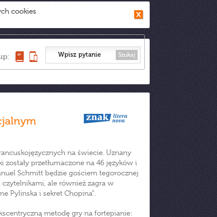
ych cookies
Szukaj
up:
cjalnym
francuskojęzycznych na świecie. Uznany
ki zostały przetłumaczone na 46 języków i
nuel Schmitt będzie gościem tegorocznej
i czytelnikami, ale również zagra w
e Pylinska i sekret Chopina".
ekscentryczną metodę gry na fortepianie: