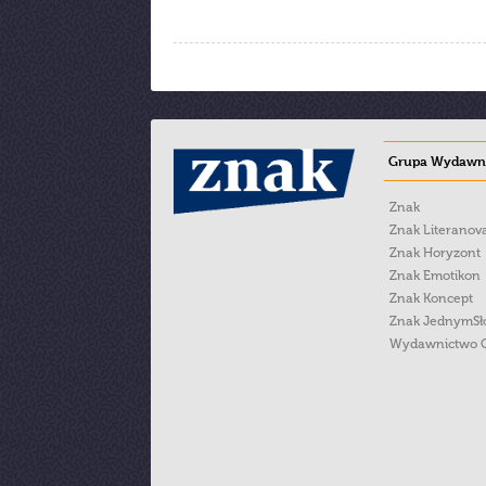
Grupa Wydawni
Znak
Znak Literanov
Znak Horyzont
Znak Emotikon
Znak Koncept
Znak JednymS
Wydawnictwo 