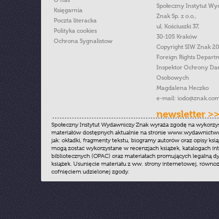
O nas
Społeczny Instytut W
Księgarnia
Znak Sp. z o.o.,
Poczta literacka
ul. Kościuszki 37,
Polityka cookies
30-105 Kraków
Ochrona Sygnalistow
Copyright SIW Znak 2
Foreign Rights Depart
Inspektor Ochrony Da
Osobowych
Magdalena Heczko
e-mail:
iodo@znak.com
newsletter >
Społeczny Instytut Wydawniczy Znak wyraża zgodę na wykorzy
materiałów dostępnych aktualnie na stronie www.wydawnictwoz
jak: okładki, fragmenty tekstu, biogramy autorów oraz opisy ksią
mogą zostać wykorzystane w recenzjach książek, katalogach i
bibliotecznych (OPAC) oraz materiałach promujących legalną dy
książek. Usunięcie materiału z ww. strony internetowej, równoz
cofnięciem udzielonej zgody.