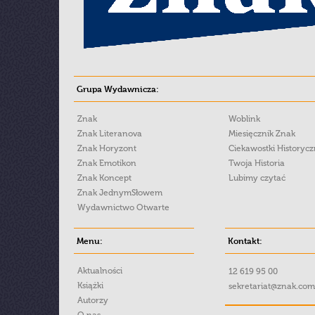
Grupa Wydawnicza:
Znak
Woblink
Znak Literanova
Miesięcznik Znak
Znak Horyzont
Ciekawostki Historyc
Znak Emotikon
Twoja Historia
Znak Koncept
Lubimy czytać
Znak JednymSłowem
Wydawnictwo Otwarte
Menu:
Kontakt:
Aktualności
12 619 95 00
Książki
sekretariat@znak.com
Autorzy