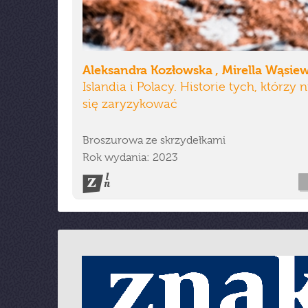
Aleksandra Kozłowska , Mirella Wąsie
Islandia i Polacy. Historie tych, którzy n
się zaryzykować
Broszurowa ze skrzydełkami
Rok wydania: 2023