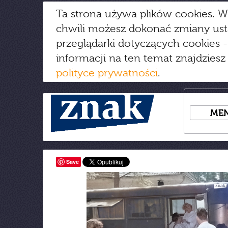
Ta strona używa plików cookies. W
chwili możesz dokonać zmiany us
przeglądarki dotyczących cookies
-
informacji na ten temat znajdziesz
polityce prywatności
.
ME
Save