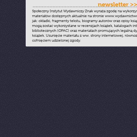
newsletter >
Społeczny Instytut Wydawniczy Znak wyraża zgodę na wykorzy
materiałów dostępnych aktualnie na stronie www.wydawnictwoz
jak: okładki, fragmenty tekstu, biogramy autorów oraz opisy ksią
mogą zostać wykorzystane w recenzjach książek, katalogach i
bibliotecznych (OPAC) oraz materiałach promujących legalną dy
książek. Usunięcie materiału z ww. strony internetowej, równoz
cofnięciem udzielonej zgody.