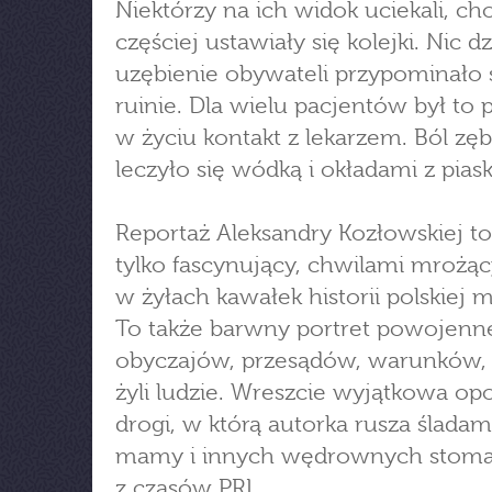
Niektórzy na ich widok uciekali, ch
częściej ustawiały się kolejki. Nic 
uzębienie obywateli przypominało 
ruinie. Dla wielu pacjentów był to 
w życiu kontakt z lekarzem. Ból z
leczyło się wódką i okładami z piask
Reportaż Aleksandry Kozłowskiej to
tylko fascynujący, chwilami mrożą
w żyłach kawałek historii polskiej 
To także barwny portret powojenne
obyczajów, przesądów, warunków, 
żyli ludzie. Wreszcie wyjątkowa op
drogi, w którą autorka rusza śladam
mamy i innych wędrownych stom
z czasów PRL.