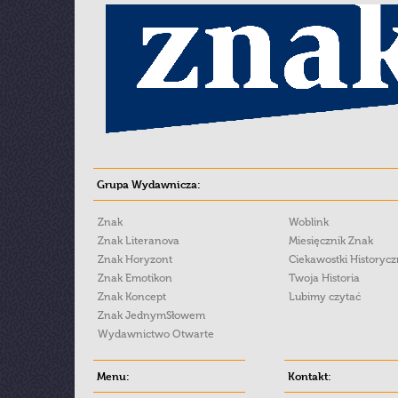
Grupa Wydawnicza:
Znak
Woblink
Znak Literanova
Miesięcznik Znak
Znak Horyzont
Ciekawostki Historyc
Znak Emotikon
Twoja Historia
Znak Koncept
Lubimy czytać
Znak JednymSłowem
Wydawnictwo Otwarte
Menu:
Kontakt: