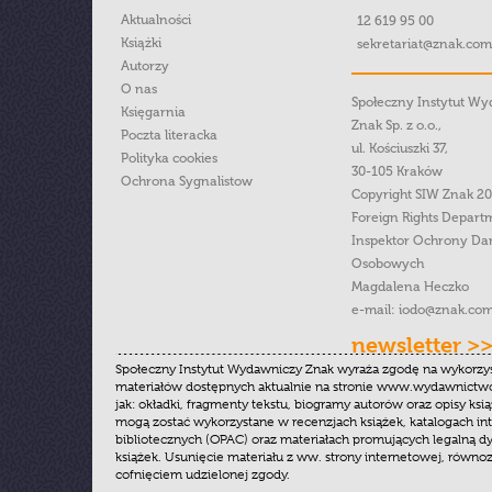
Aktualności
12 619 95 00
Książki
sekretariat@znak.com
Autorzy
O nas
Społeczny Instytut W
Księgarnia
Znak Sp. z o.o.,
Poczta literacka
ul. Kościuszki 37,
Polityka cookies
30-105 Kraków
Ochrona Sygnalistow
Copyright SIW Znak 2
Foreign Rights Depart
Inspektor Ochrony Da
Osobowych
Magdalena Heczko
e-mail:
iodo@znak.com
newsletter >
Społeczny Instytut Wydawniczy Znak wyraża zgodę na wykorzy
materiałów dostępnych aktualnie na stronie www.wydawnictwoz
jak: okładki, fragmenty tekstu, biogramy autorów oraz opisy ksią
mogą zostać wykorzystane w recenzjach książek, katalogach i
bibliotecznych (OPAC) oraz materiałach promujących legalną dy
książek. Usunięcie materiału z ww. strony internetowej, równoz
cofnięciem udzielonej zgody.