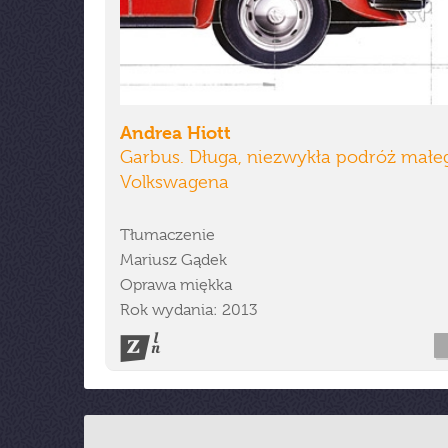
Andrea Hiott
Garbus. Długa, niezwykła podróż małe
Volkswagena
Tłumaczenie
Mariusz Gądek
Oprawa miękka
Rok wydania: 2013