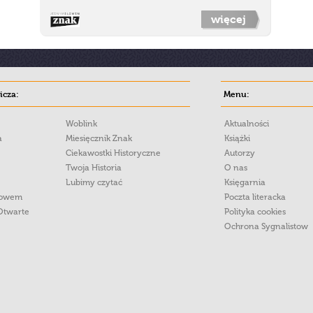
więcej
cza:
Menu:
Woblink
Aktualności
a
Miesięcznik Znak
Książki
Ciekawostki Historyczne
Autorzy
Twoja Historia
O nas
Lubimy czytać
Księgarnia
łowem
Poczta literacka
Otwarte
Polityka cookies
Ochrona Sygnalistow