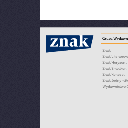
Grupa Wydawni
Znak
Znak Literanov
Znak Horyzont
Znak Emotikon
Znak Koncept
Znak JednymS
Wydawnictwo 