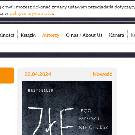
ej chwili możesz dokonać zmiany ustawień przeglądarki dotycząc
esz w
polityce prywatności
.
alności
Książki
Autorzy
O nas
/
About Us
Kariera
K
22.04.2024
Nowość