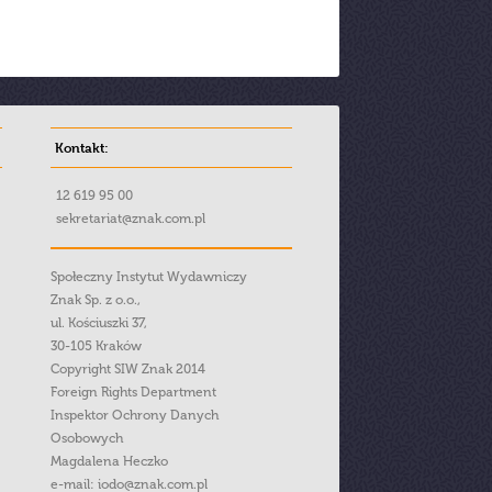
Kontakt:
12 619 95 00
sekretariat@znak.com.pl
Społeczny Instytut Wydawniczy
Znak Sp. z o.o.,
ul. Kościuszki 37,
30-105 Kraków
Copyright SIW Znak 2014
Foreign Rights Department
Inspektor Ochrony Danych
Osobowych
Magdalena Heczko
e-mail:
iodo@znak.com.pl