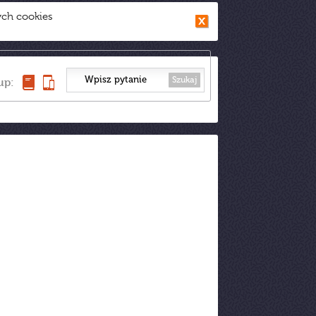
ych cookies
Szukaj
up: