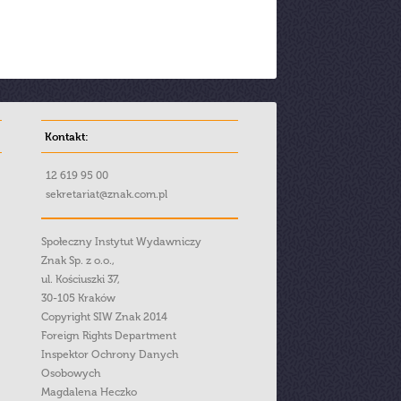
Kontakt:
12 619 95 00
sekretariat@znak.com.pl
Społeczny Instytut Wydawniczy
Znak Sp. z o.o.,
ul. Kościuszki 37,
30-105 Kraków
Copyright SIW Znak 2014
Foreign Rights Department
Inspektor Ochrony Danych
Osobowych
Magdalena Heczko