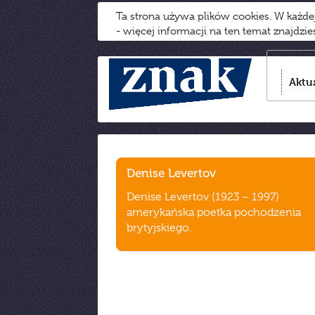
Ta strona używa plików cookies. W każd
- więcej informacji na ten temat znajdzi
Aktu
Denise Levertov
Denise Levertov (1923 – 1997)
amerykańska poetka pochodzenia
brytyjskiego.