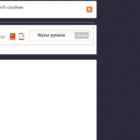
ych cookies
Szukaj
up: