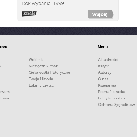
Rok wydania: 1999
więcej
cza:
Menu:
Woblink
Aktualności
a
Miesięcznik Znak
Książki
Ciekawostki Historyczne
Autorzy
Twoja Historia
O nas
Lubimy czytać
Księgarnia
łowem
Poczta literacka
Otwarte
Polityka cookies
Ochrona Sygnalistow