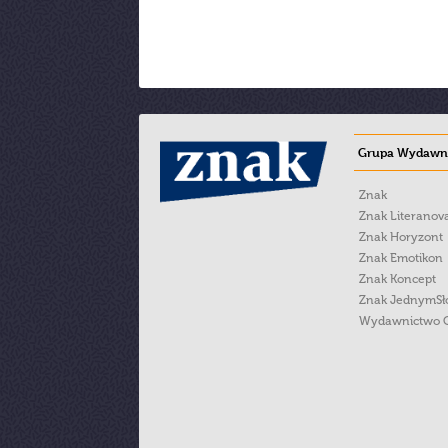
Grupa Wydawni
Znak
Znak Literanov
Znak Horyzont
Znak Emotikon
Znak Koncept
Znak JednymS
Wydawnictwo 