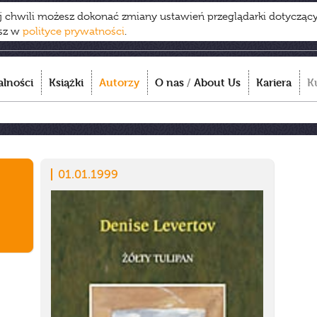
ej chwili możesz dokonać zmiany ustawień przeglądarki dotycząc
esz w
polityce prywatności
.
alności
Książki
Autorzy
O nas
/
About Us
Kariera
K
01.01.1999