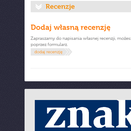
Recenzje
Dodaj własną recenzję
Zapraszamy do napisania własnej recenzji, możes
poprzez formularz.