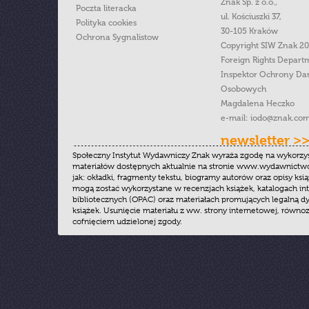
Znak Sp. z o.o.,
Poczta literacka
ul. Kościuszki 37,
Polityka cookies
30-105 Kraków
Ochrona Sygnalistow
Copyright SIW Znak 2
Foreign Rights Depart
Inspektor Ochrony Da
Osobowych
Magdalena Heczko
e-mail:
iodo@znak.com
newsletter >
Społeczny Instytut Wydawniczy Znak wyraża zgodę na wykorzy
materiałów dostępnych aktualnie na stronie www.wydawnictwoz
jak: okładki, fragmenty tekstu, biogramy autorów oraz opisy ksią
mogą zostać wykorzystane w recenzjach książek, katalogach i
bibliotecznych (OPAC) oraz materiałach promujących legalną dy
książek. Usunięcie materiału z ww. strony internetowej, równoz
cofnięciem udzielonej zgody.