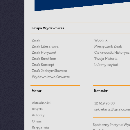
Grupa Wydawnicza:
Znak
Woblink
Znak Literanova
Miesięcznik Znak
Znak Horyzont
Ciekawostki Historyc
Znak Emotikon
Twoja Historia
Znak Koncept
Lubimy czytać
Znak JednymSłowem
Wydawnictwo Otwarte
Menu:
Kontakt:
Aktualności
12 619 95 00
Książki
sekretariat@znak.com
Autorzy
O nas
Społeczny Instytut W
Księgarnia