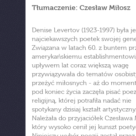
Tłumaczenie: Czesław Miłosz
Denise Levertov (1923-1997) była j
najciekawszych poetek swojej gener
Związana w latach 60. z buntem p
amerykańskiemu establishmentowi,
upływem lat coraz większą wagę
przywiązywała do tematów osobist
przeżyć miłosnych - aż do moment
pod koniec życia zaczęła pisać poe
religijną, której potrafiła nadać nie
spotykany dzisiaj kształt artystyczny
Należała do przyjaciółek Czesława 
który wysoko cenił jej kunszt poety
Niniejszy wybór poezji został przez