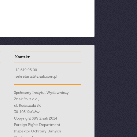
Kontakt:
12 619 95 00
sekretariat@znak.com.pl
Społeczny Instytut Wydawniczy
Znak Sp. z o.o.,
ul. Kościuszki 37,
30-105 Kraków
Copyright SIW Znak 2014
Foreign Rights Department
Inspektor Ochrony Danych