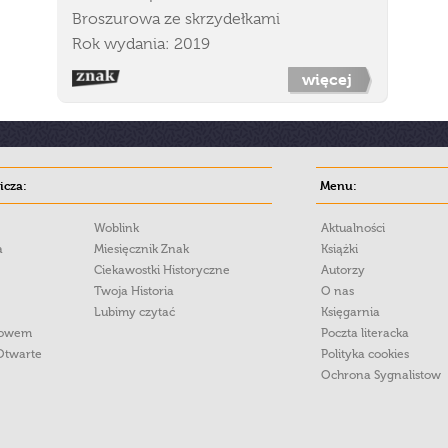
Broszurowa ze skrzydełkami
Rok wydania: 2019
więcej
cza:
Menu:
Woblink
Aktualności
a
Miesięcznik Znak
Książki
Ciekawostki Historyczne
Autorzy
Twoja Historia
O nas
Lubimy czytać
Księgarnia
łowem
Poczta literacka
Otwarte
Polityka cookies
Ochrona Sygnalistow