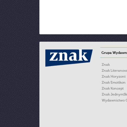
Grupa Wydawni
Znak
Znak Literanov
Znak Horyzont
Znak Emotikon
Znak Koncept
Znak JednymS
Wydawnictwo 