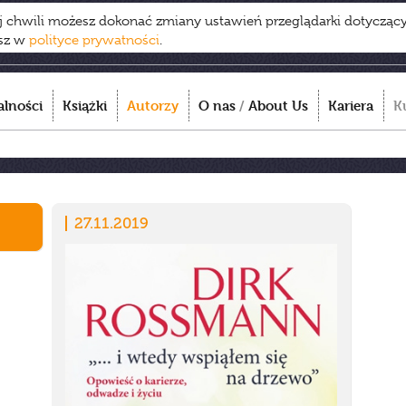
ej chwili możesz dokonać zmiany ustawień przeglądarki dotycząc
esz w
polityce prywatności
.
alności
Książki
Autorzy
O nas
/
About Us
Kariera
K
27.11.2019