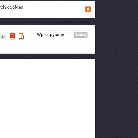
ych cookies
Szukaj
up: