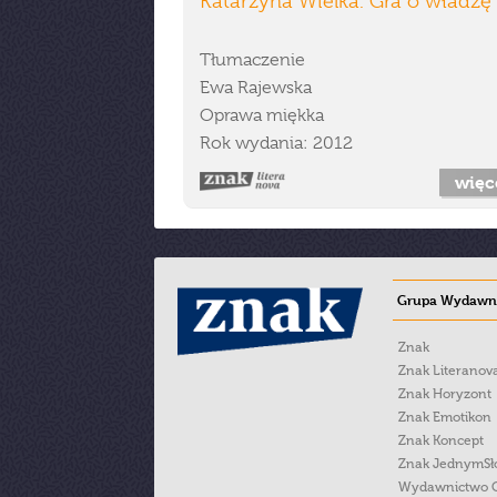
Katarzyna Wielka. Gra o władzę
Tłumaczenie
Ewa Rajewska
Oprawa miękka
Rok wydania: 2012
więc
Grupa Wydawni
Znak
Znak Literanov
Znak Horyzont
Znak Emotikon
Znak Koncept
Znak JednymS
Wydawnictwo 