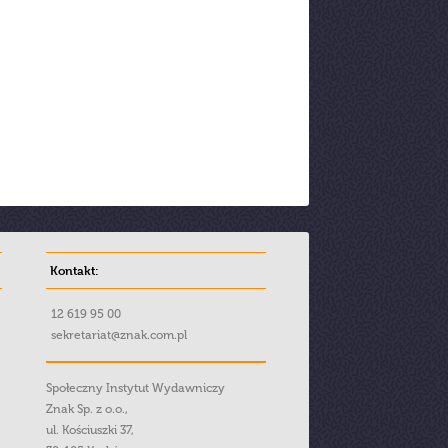
Kontakt:
12 619 95 00
sekretariat@znak.com.pl
Społeczny Instytut Wydawniczy
Znak Sp. z o.o.,
ul. Kościuszki 37,