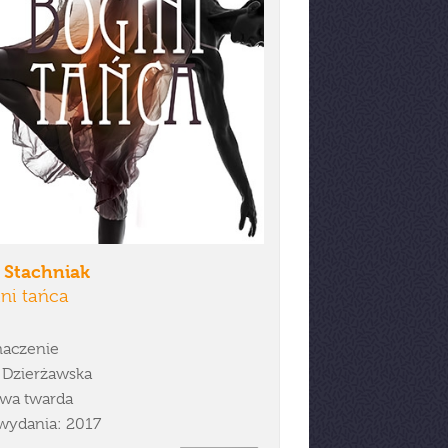
 Stachniak
ni tańca
aczenie
 Dzierżawska
wa twarda
wydania: 2017