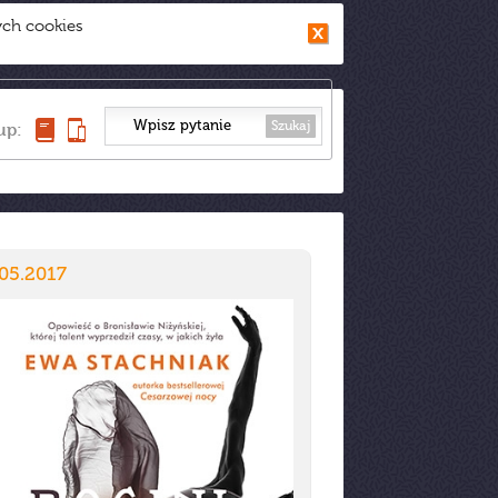
ych cookies
Szukaj
up:
05.2017