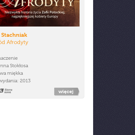
 Stachniak
ód Afrodyty
aczenie
nna Stokłosa
wa miękka
wydania: 2013
więcej