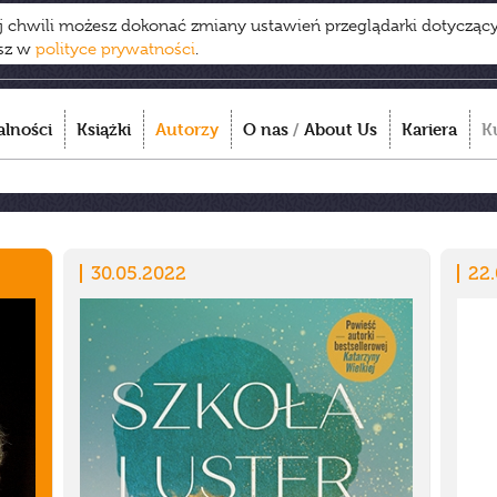
ej chwili możesz dokonać zmiany ustawień przeglądarki dotycząc
esz w
polityce prywatności
.
alności
Książki
Autorzy
O nas
/
About Us
Kariera
K
30.05.2022
22.