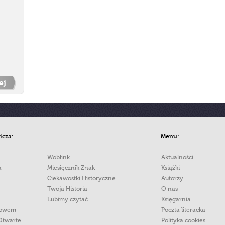
ej
cza:
Menu:
Woblink
Aktualności
a
Miesięcznik Znak
Książki
Ciekawostki Historyczne
Autorzy
Twoja Historia
O nas
Lubimy czytać
Księgarnia
łowem
Poczta literacka
Otwarte
Polityka cookies