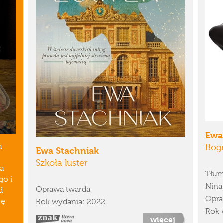
Ewa
a
Bogi
Ewa Stachniak
Szkoła luster
ka
Tłum
go i
Nina
Oprawa twarda
d
Opra
rę
Rok wydania: 2022
Rok 
więcej