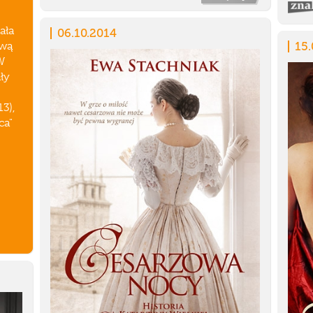
ała
06.10.2014
15.
ową
W
ły
3),
ca"