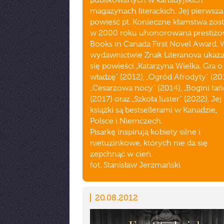
publikowanych w kanadyjskich
magazynach literackich. Jej pierwsza
powieść pt. Konieczne kłamstwa zost
w 2000 roku uhonorowana prestiż
Books in Canada First Novel Award. 
wydawnictwie Znak Literanova ukaza
się powieści „Katarzyna Wielka. Gra o
władzę" (2012), „Ogród Afrodyty" (201
„Cesarzowa nocy" (2014), „Bogini tań
(2017) oraz „Szkoła luster" (2022). Jej
książki są bestsellerami w Kanadzie,
Polsce i Niemczech.
Pisarkę inspirują kobiety silne i
nietuzinkowe, których nie da się
zepchnąć w cień.
fot. Stanisław Jerzmański
20.08.2012