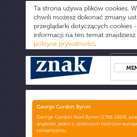
Ta strona używa plików cookies. W
chwili możesz dokonać zmiany us
przeglądarki dotyczących cookies
-
informacji na ten temat znajdziesz
polityce prywatności
.
ME
George Gordon Byron
George Gordon Noel Byron (1788-1824), poe
angielski, jeden z czołowych twórców europ
romantyzmu.