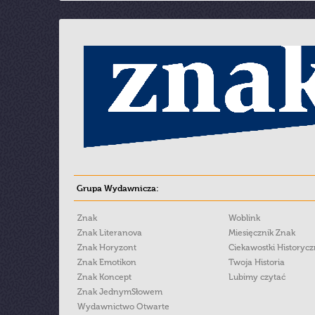
Grupa Wydawnicza:
Znak
Woblink
Znak Literanova
Miesięcznik Znak
Znak Horyzont
Ciekawostki Historyc
Znak Emotikon
Twoja Historia
Znak Koncept
Lubimy czytać
Znak JednymSłowem
Wydawnictwo Otwarte