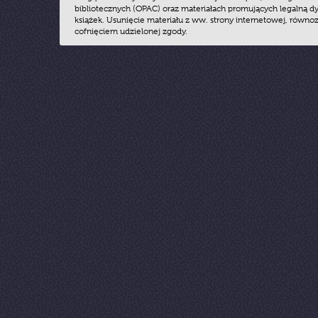
bibliotecznych (OPAC) oraz materiałach promujących legalną dy
książek. Usunięcie materiału z ww. strony internetowej, równoz
cofnięciem udzielonej zgody.