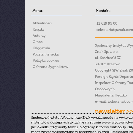
Menu:
Kontakt:
Aktualności
12 619 95 00
Książki
sekretariat@znak.com
Autorzy
O nas
Społeczny Instytut W
Księgarnia
Znak Sp. z o.o.,
Poczta literacka
ul. Kościuszki 37,
Polityka cookies
30-105 Kraków
Ochrona Sygnalistow
Copyright SIW Znak 2
Foreign Rights Depart
Inspektor Ochrony Da
Osobowych
Magdalena Heczko
e-mail:
iodo@znak.com
newsletter >
Społeczny Instytut Wydawniczy Znak wyraża zgodę na wykorzy
materiałów dostępnych aktualnie na stronie www.wydawnictwoz
jak: okładki, fragmenty tekstu, biogramy autorów oraz opisy ksią
mogą zostać wykorzystane w recenzjach książek, katalogach i