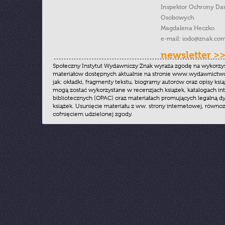
Inspektor Ochrony Da
Osobowych
Magdalena Heczko
e-mail:
iodo@znak.com
newsletter >
Społeczny Instytut Wydawniczy Znak wyraża zgodę na wykorzy
materiałów dostępnych aktualnie na stronie www.wydawnictwoz
jak: okładki, fragmenty tekstu, biogramy autorów oraz opisy ksią
mogą zostać wykorzystane w recenzjach książek, katalogach i
bibliotecznych (OPAC) oraz materiałach promujących legalną dy
książek. Usunięcie materiału z ww. strony internetowej, równoz
cofnięciem udzielonej zgody.