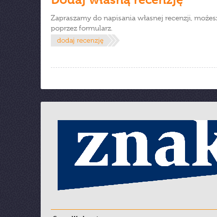
Zapraszamy do napisania własnej recenzji, możes
poprzez formularz.