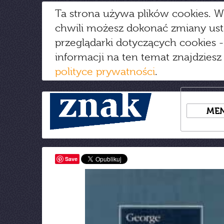
Ta strona używa plików cookies. W
chwili możesz dokonać zmiany us
przeglądarki dotyczących cookies
-
informacji na ten temat znajdziesz
polityce prywatności
.
ME
Save