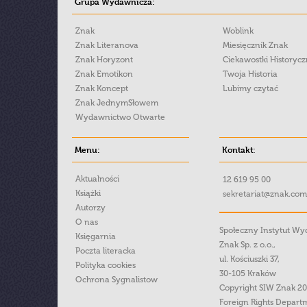
Grupa Wydawnicza:
Znak
Woblink
Znak Literanova
Miesięcznik Znak
Znak Horyzont
Ciekawostki Historyc
Znak Emotikon
Twoja Historia
Znak Koncept
Lubimy czytać
Znak JednymSłowem
Wydawnictwo Otwarte
Menu:
Kontakt:
Aktualności
12 619 95 00
Książki
sekretariat@znak.com
Autorzy
O nas
Społeczny Instytut W
Księgarnia
Znak Sp. z o.o.,
Poczta literacka
ul. Kościuszki 37,
Polityka cookies
30-105 Kraków
Ochrona Sygnalistow
Copyright SIW Znak 2
Foreign Rights Depart