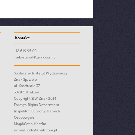
Kontakt:
12 619 95 00
sekretariat@znak.com.pl
Społeczny Instytut Wydawniczy
Znak Sp. z o.o.,
ul. Kościuszki 37,
30-105 Kraków
Copyright SIW Znak 2014
Foreign Rights Department
Inspektor Ochrony Danych
Osobowych
Magdalena Heczko
e-mail:
iodo@znak.com.pl