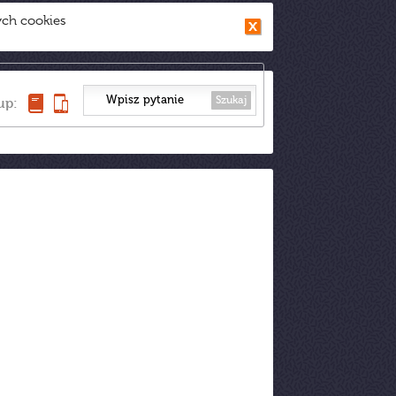
ych cookies
Szukaj
up: