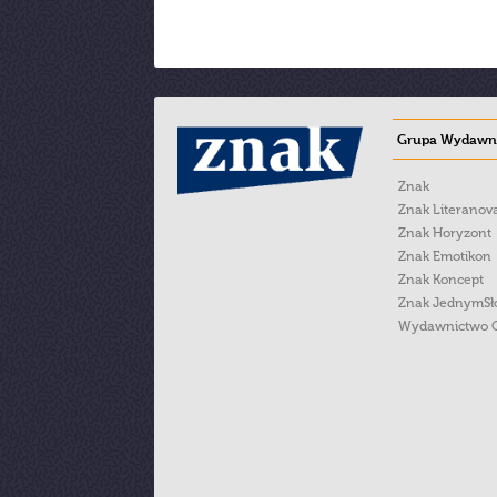
Grupa Wydawni
Znak
Znak Literanov
Znak Horyzont
Znak Emotikon
Znak Koncept
Znak JednymS
Wydawnictwo 