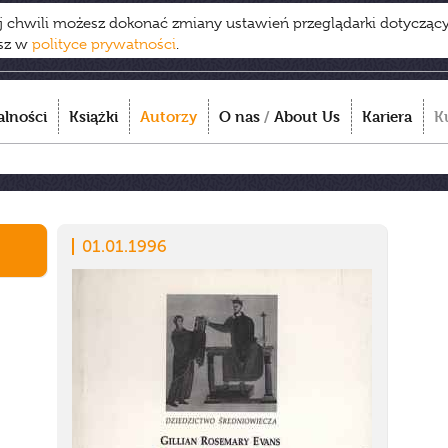
ej chwili możesz dokonać zmiany ustawień przeglądarki dotycząc
esz w
polityce prywatności
.
alności
Książki
Autorzy
O nas
/
About Us
Kariera
K
01.01.1996