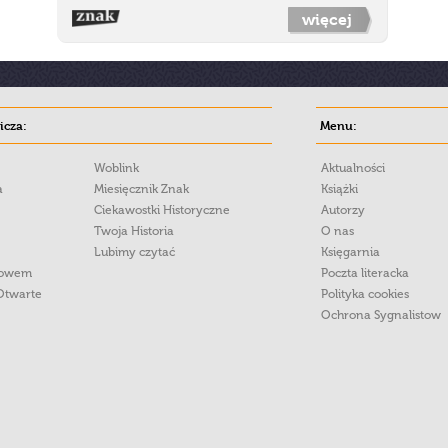
więcej
cza:
Menu:
Woblink
Aktualności
a
Miesięcznik Znak
Książki
Ciekawostki Historyczne
Autorzy
Twoja Historia
O nas
Lubimy czytać
Księgarnia
łowem
Poczta literacka
Otwarte
Polityka cookies
Ochrona Sygnalistow