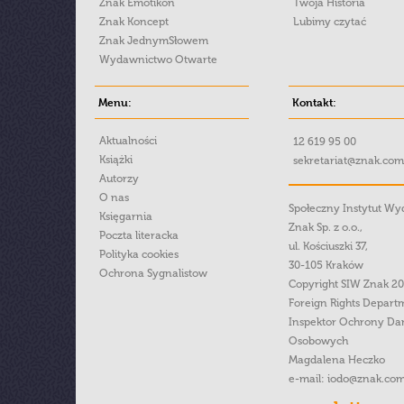
Znak Emotikon
Twoja Historia
Znak Koncept
Lubimy czytać
Znak JednymSłowem
Wydawnictwo Otwarte
Menu:
Kontakt:
Aktualności
12 619 95 00
Książki
sekretariat@znak.com
Autorzy
O nas
Społeczny Instytut W
Księgarnia
Znak Sp. z o.o.,
Poczta literacka
ul. Kościuszki 37,
Polityka cookies
30-105 Kraków
Ochrona Sygnalistow
Copyright SIW Znak 2
Foreign Rights Depart
Inspektor Ochrony Da
Osobowych
Magdalena Heczko
e-mail:
iodo@znak.com