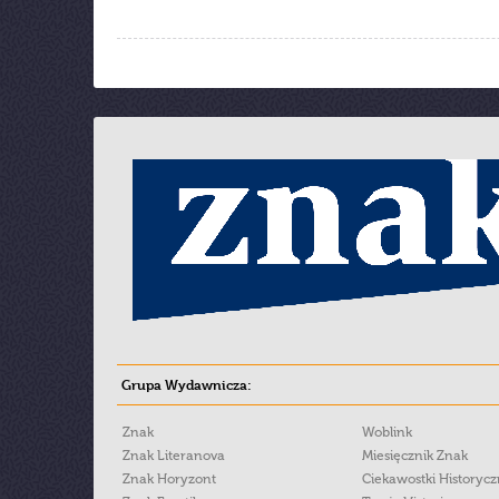
Grupa Wydawnicza:
Znak
Woblink
Znak Literanova
Miesięcznik Znak
Znak Horyzont
Ciekawostki Historyc