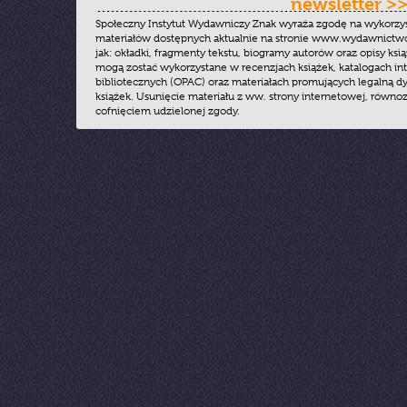
newsletter >
Społeczny Instytut Wydawniczy Znak wyraża zgodę na wykorzy
materiałów dostępnych aktualnie na stronie www.wydawnictwoz
jak: okładki, fragmenty tekstu, biogramy autorów oraz opisy ksią
mogą zostać wykorzystane w recenzjach książek, katalogach i
bibliotecznych (OPAC) oraz materiałach promujących legalną dy
książek. Usunięcie materiału z ww. strony internetowej, równoz
cofnięciem udzielonej zgody.