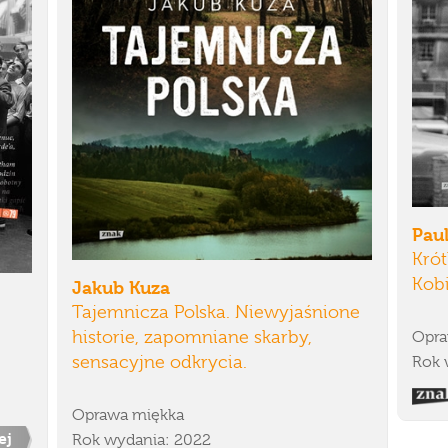
Pau
Krót
Kob
Jakub Kuza
Tajemnicza Polska. Niewyjaśnione
historie, zapomniane skarby,
Opra
sensacyjne odkrycia.
Rok 
Oprawa miękka
ej
Rok wydania: 2022