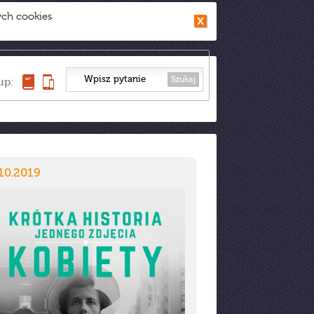
ych cookies
Szukaj
up:
10.2019