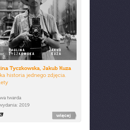
lina Tyczkowska, Jakub Kuza
ka historia jednego zdjęcia.
iety
wa twarda
wydania: 2019
więcej