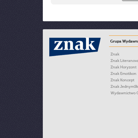
Grupa Wydawni
Znak
Znak Literanov
Znak Horyzont
Znak Emotikon
Znak Koncept
Znak JednymS
Wydawnictwo 