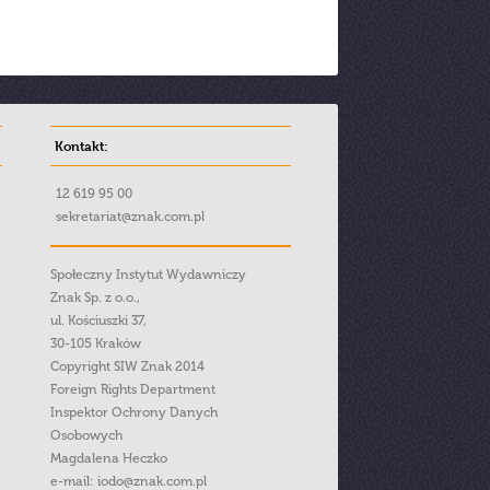
Kontakt:
12 619 95 00
sekretariat@znak.com.pl
Społeczny Instytut Wydawniczy
Znak Sp. z o.o.,
ul. Kościuszki 37,
30-105 Kraków
Copyright SIW Znak 2014
Foreign Rights Department
Inspektor Ochrony Danych
Osobowych
Magdalena Heczko
e-mail:
iodo@znak.com.pl