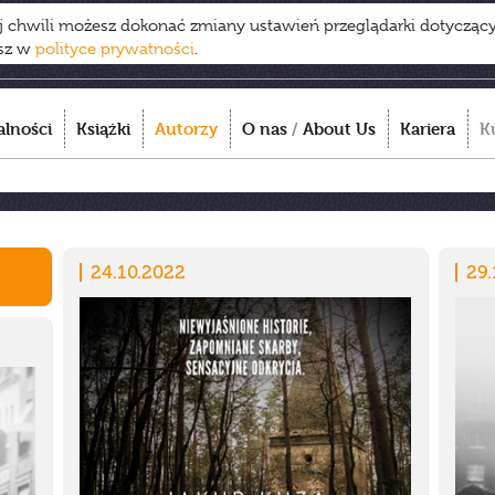
ej chwili możesz dokonać zmiany ustawień przeglądarki dotycząc
esz w
polityce prywatności
.
alności
Książki
Autorzy
O nas
/
About Us
Kariera
K
24.10.2022
29.