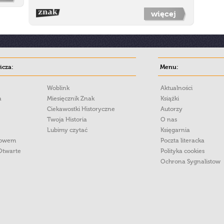
więcej
cza:
Menu:
Woblink
Aktualności
a
Miesięcznik Znak
Książki
Ciekawostki Historyczne
Autorzy
Twoja Historia
O nas
Lubimy czytać
Księgarnia
łowem
Poczta literacka
Otwarte
Polityka cookies
Ochrona Sygnalistow