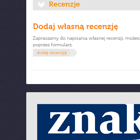
Recenzje
Dodaj własną recenzję
Zapraszamy do napisania własnej recenzji, możes
poprzez formularz.