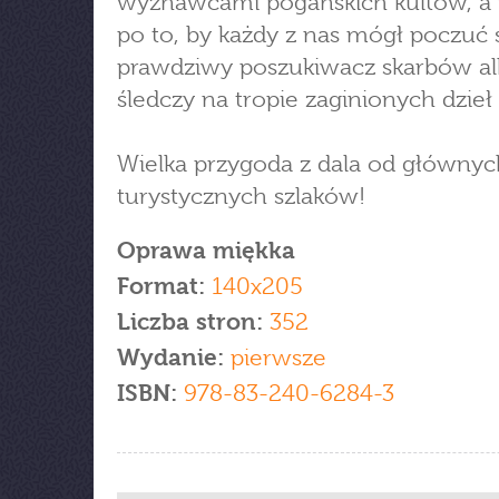
wyznawcami pogańskich kultów, a
po to, by każdy z nas mógł poczuć s
prawdziwy poszukiwacz skarbów a
śledczy na tropie zaginionych dzieł 
Wielka przygoda z dala od głównyc
turystycznych szlaków!
Oprawa miękka
Format:
140x205
Liczba stron:
352
Wydanie:
pierwsze
ISBN:
978-83-240-6284-3