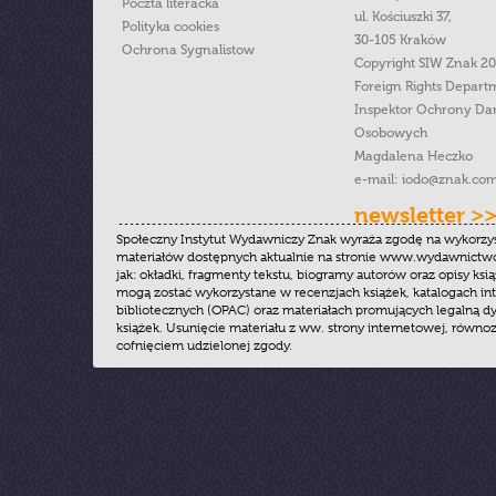
Poczta literacka
ul. Kościuszki 37,
Polityka cookies
30-105 Kraków
Ochrona Sygnalistow
Copyright SIW Znak 2
Foreign Rights Depart
Inspektor Ochrony Da
Osobowych
Magdalena Heczko
e-mail:
iodo@znak.com
newsletter >
Społeczny Instytut Wydawniczy Znak wyraża zgodę na wykorzy
materiałów dostępnych aktualnie na stronie www.wydawnictwoz
jak: okładki, fragmenty tekstu, biogramy autorów oraz opisy ksią
mogą zostać wykorzystane w recenzjach książek, katalogach i
bibliotecznych (OPAC) oraz materiałach promujących legalną dy
książek. Usunięcie materiału z ww. strony internetowej, równoz
cofnięciem udzielonej zgody.