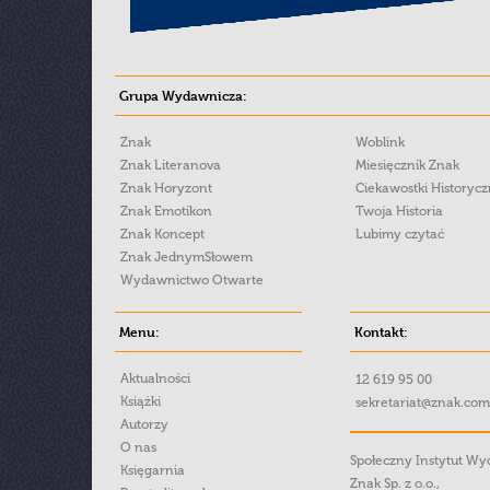
Grupa Wydawnicza:
Znak
Woblink
Znak Literanova
Miesięcznik Znak
Znak Horyzont
Ciekawostki Historyc
Znak Emotikon
Twoja Historia
Znak Koncept
Lubimy czytać
Znak JednymSłowem
Wydawnictwo Otwarte
Menu:
Kontakt:
Aktualności
12 619 95 00
Książki
sekretariat@znak.com
Autorzy
O nas
Społeczny Instytut W
Księgarnia
Znak Sp. z o.o.,