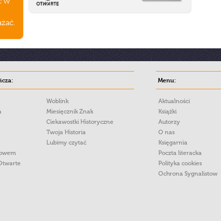
ć w
ażać.
cza:
Menu:
Woblink
Aktualności
a
Miesięcznik Znak
Książki
Ciekawostki Historyczne
Autorzy
Twoja Historia
O nas
Lubimy czytać
Księgarnia
łowem
Poczta literacka
Otwarte
Polityka cookies
Ochrona Sygnalistow