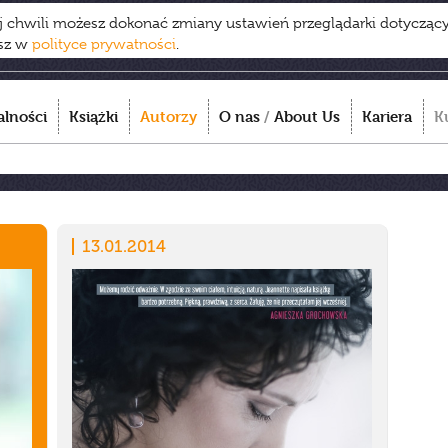
ej chwili możesz dokonać zmiany ustawień przeglądarki dotycząc
esz w
polityce prywatności
.
alności
Książki
Autorzy
O nas
/
About Us
Kariera
K
13.01.2014