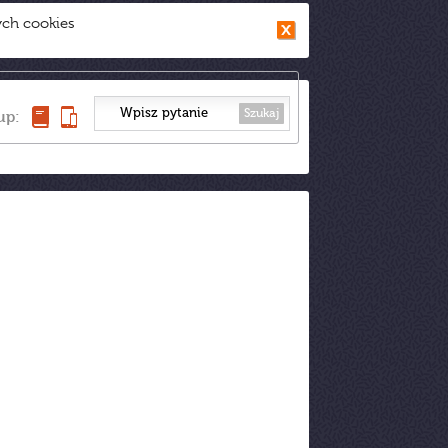
ych cookies
Szukaj
up: