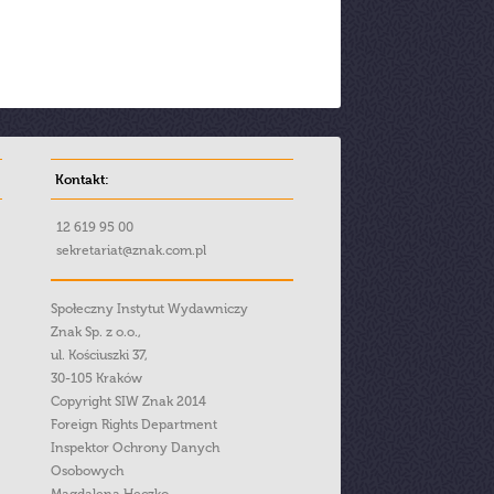
Kontakt:
12 619 95 00
sekretariat@znak.com.pl
Społeczny Instytut Wydawniczy
Znak Sp. z o.o.,
ul. Kościuszki 37,
30-105 Kraków
Copyright SIW Znak 2014
Foreign Rights Department
Inspektor Ochrony Danych
Osobowych