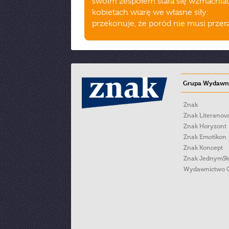
swoim zespołem stara się wzmacnia
kobietach wiarę we własne siły:
przekonuje, że poród nie musi przer
Grupa Wydawni
Znak
Znak Literanov
Znak Horyzont
Znak Emotikon
Znak Koncept
Znak JednymS
Wydawnictwo 