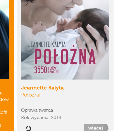
Jeannette Kalyta
m,
Położna
odów.
Oprawa twarda
ofii
Rok wydania: 2014
e
więcej